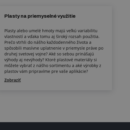
Plasty na priemyselné využitie
Plasty alebo umelé hmoty majú veľkú variabilitu
vlastností a vďaka tomu aj široký rozsah použitia.
Prečo vtrhli do nášho každodenného života a
spôsobili masívne uplatnenie v priemysle práve po
druhej svetovej vojne? Aké so sebou prinášajú
výhody aj nevýhody? Ktoré plastové materiály si
môžete vybrať z nášho sortimentu a aké výrobky z
plastov vám pripravíme pre vaše aplikácie?
Zobraziť