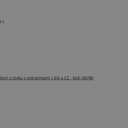
011
ní o styku s potravinami v EN a CZ - kód: 00780