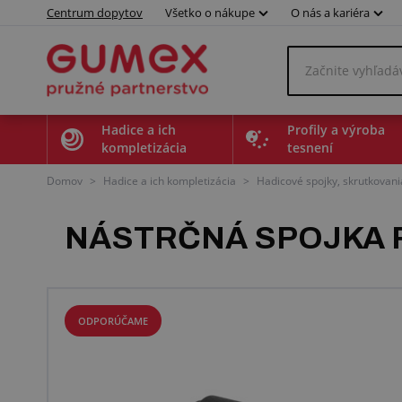
Centrum dopytov
Všetko o nákupe
O nás a kariéra
Hadice a ich
Profily a výroba
kompletizácia
tesnení
Domov
>
Hadice a ich kompletizácia
>
Hadicové spojky, skrutkovani
NÁSTRČNÁ SPOJKA 
ODPORÚČAME