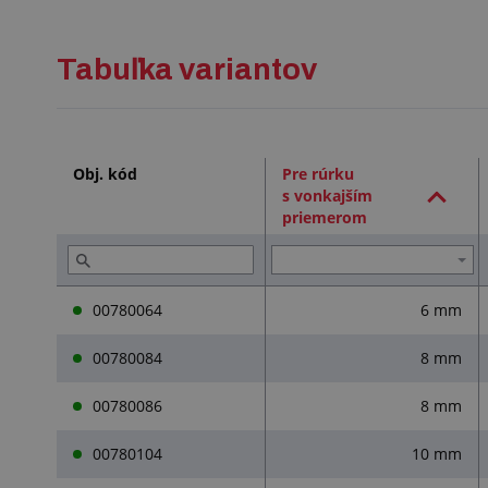
Tabuľka variantov
Obj. kód
Pre rúrku
s vonkajším
priemerom
00780064
6 mm
00780084
8 mm
00780086
8 mm
00780104
10 mm