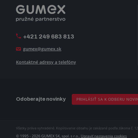
+421 249 683 813
gumex@gumex.sk
Kontaktné adresy a telefóny
Odoberajte novinky
PRIHLÁSIŤ SA K ODBERU NOVI
Všetky práva vyhradené. Kopírovanie obsahu je zakázané podľa zákona č. 12
© 1995 - 2026 GUMEX SK, spol. s r.o.,
Upraviť nastavenia cookies