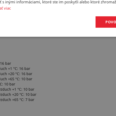
 inými informáciami, ktoré ste im poskytli alebo ktoré zhromažd
ať viac
POVO
16 bar
uch +1 °C: 16 bar
uch +20 °C: 16 bar
uch +65 °C: 10 bar
C: 10 bar
zduch +1 °C: 10 bar
zduch +20 °C: 10 bar
zduch +65 °C: 7 bar