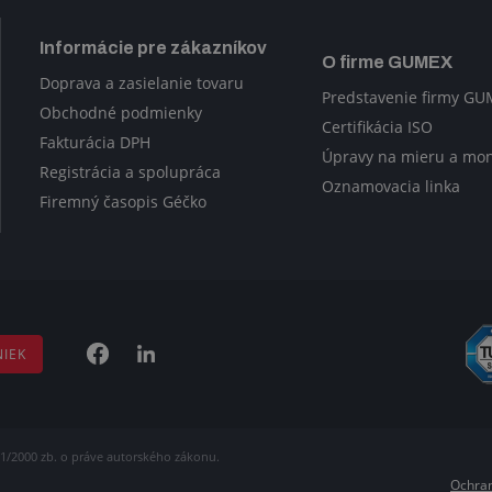
Informácie pre zákazníkov
O firme GUMEX
Doprava a zasielanie tovaru
Predstavenie firmy G
Obchodné podmienky
Certifikácia ISO
Fakturácia DPH
Úpravy na mieru a mo
Registrácia a spolupráca
Oznamovacia linka
Firemný časopis Géčko
NIEK
1/2000 zb. o práve autorského zákonu.
Ochran