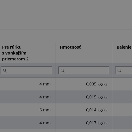
farba: čierna
Spĺňa normy:
na styk s potravinami podľa EC č. 1935
Pre rúrku
Hmotnosť
Balenie
s vonkajším
priemerom 2
4 mm
0,005 kg/ks
4 mm
0,015 kg/ks
6 mm
0,014 kg/ks
4 mm
0,017 kg/ks