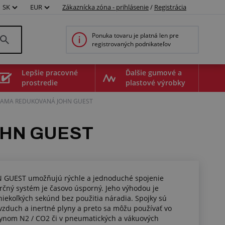
SK
EUR
Zákaznícka zóna - prihlásenie
/
Registrácia
Ponuka tovaru je platná len pre
registrovaných podnikateľov
Lepšie pracovné
Ďalšie gumové a
prostredie
plastové výrobky
RIAMA REDUKOVANÁ JOHN GUEST
OHN GUEST
N GUEST umožňujú rýchle a jednoduché spojenie
rčný systém je časovo úsporný. Jeho výhodou je
iekoľkých sekúnd bez použitia náradia. Spojky sú
 vzduch a inertné plyny a preto sa môžu používať vo
ynom N2 / CO2 či v pneumatických a vákuových