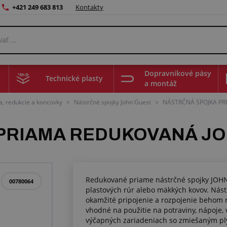
+421 249 683 813
Kontakty
Dopravníkové pásy
Technické plasty
a montáž
a, redukcie a koncovky
>
Nástrčné spojky John Guest
>
NÁSTRČNÁ SPOJKA P
PRIAMA REDUKOVANÁ J
Redukované priame nástrčné spojky JOH
00780064
plastových rúr alebo mäkkých kovov. Nást
okamžité pripojenie a rozpojenie behom n
vhodné na použitie na potraviny, nápoje,
výčapných zariadeniach so zmiešaným pl