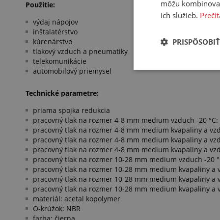
môžu kombinovať s
Použitie:
ich služieb.
Prečít
výdaj nápojov
inštalatérstvo
PRISPÔSOBIŤ
kúrenárstvo
tlakový vzduch a pneumatiky
telekomunikácie
automobilový priemysel
Technické parametre:
priama spojka redukcia
pracovný tlak na rozmer 4-8 mm medium vzduch -20 °C: 
pracovný tlak na rozmer 4-8 mm medium kvapaliny a vzd
pracovný tlak na rozmer 4-8 mm medium kvapaliny a vzd
pracovný tlak na rozmer 4-8 mm medium kvapaliny a vzd
pracovný tlak na rozmer 10-28 mm medium vzduch -20 °
pracovný tlak na rozmer 10-28 mm medium kvapaliny a v
pracovný tlak na rozmer 10-28 mm medium kvapaliny a v
pracovný tlak na rozmer 10-28 mm medium kvapaliny a v
materiál: acetal kopolymer
O-krúžok: NBR
farba: čierna