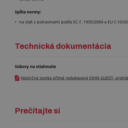
Spĺňa normy:
na styk s potravinami podľa EC č. 1935/2004 a EU č.10/2
Technická dokumentácia
Súbory na stiahnutie
Nástrčná spojka přímá redukovaná JOHN GUEST- prohláše
Prečítajte si