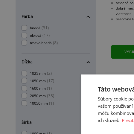
tvrdená ba
dobré mech
vlastnosti
Farba
pracovná t
(31)
hnedá
(17)
okrová
(8)
tmavo hnedá
VYBR
Dĺžka
(2)
1025 mm
(17)
1050 mm
Táto webová
(1)
1600 mm
(35)
2050 mm
Súbory cookie po
(1)
10050 mm
vašom používaní n
môžu kombinovať s
ich služieb.
Prečít
Šírka
Izolačn
(1)
1000 mm