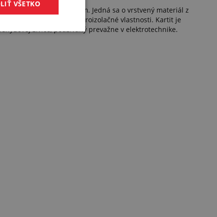
LIŤ VŠETKO
dolný voči slabým kyselinám. Jedná sa o vrstvený materiál z
 dobré mechanické a elektroizolačné vlastnosti. Kartit je
ehydovej živice, používaný prevažne v elektrotechnike.