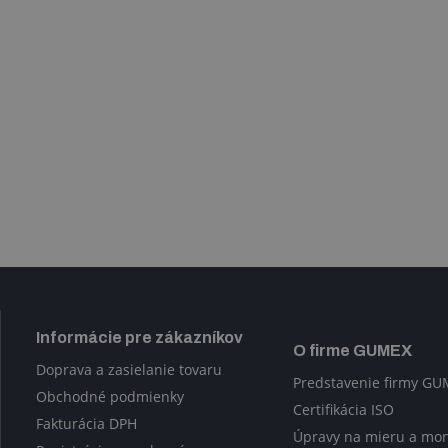
Informácie pre zákazníkov
O firme GUMEX
Doprava a zasielanie tovaru
Predstavenie firmy G
Obchodné podmienky
Certifikácia ISO
Fakturácia DPH
Úpravy na mieru a mo