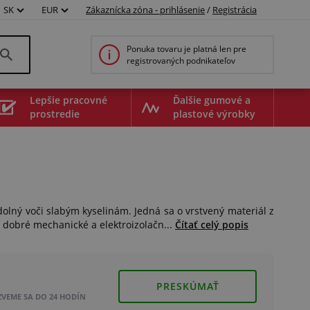
SK
EUR
Zákaznícka zóna - prihlásenie
/
Registrácia
Ponuka tovaru je platná len pre
registrovaných podnikateľov
Lepšie pracovné
Ďalšie gumové a
prostredie
plastové výrobky
odolný voči slabým kyselinám. Jedná sa o vrstvený materiál z
á dobré mechanické a elektroizolačn...
Čítať celý popis
PRESKÚMAŤ
ZVEME SA DO 24 HODÍN