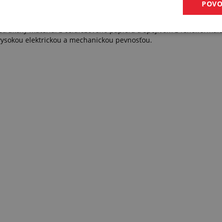
POVO
svojimi elektroizolačnými a klznými vlastnosťami. Tlmí nárazy a je o
enej tkaniny alebo so sklenou tkaninou, ktorá slúži ako výstuž a má
štrukčný materiál z celulózového papiera a spojivom z fenolformald
vysokou elektrickou a mechanickou pevnosťou.