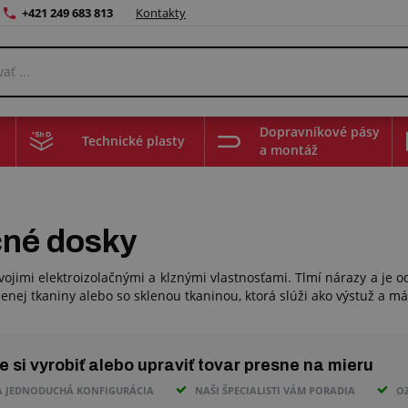
+421 249 683 813
Kontakty
Dopravníkové pásy
Technické plasty
a montáž
čné dosky
svojimi elektroizolačnými a klznými vlastnosťami. Tlmí nárazy a je 
enej tkaniny alebo so sklenou tkaninou, ktorá slúži ako výstuž a m
 si vyrobiť alebo upraviť tovar presne na mieru
A JEDNODUCHÁ KONFIGURÁCIA
NAŠI ŠPECIALISTI VÁM PORADIA
O