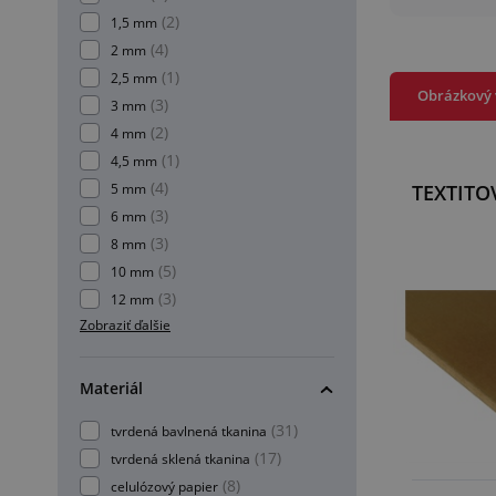
(2)
1,5 mm
(4)
2 mm
(1)
2,5 mm
Obrázkový 
(3)
3 mm
(2)
4 mm
(1)
4,5 mm
(4)
5 mm
TEXTITO
(3)
6 mm
(3)
8 mm
(5)
10 mm
(3)
12 mm
Zobraziť ďalšie
Materiál
(31)
tvrdená bavlnená tkanina
(17)
tvrdená sklená tkanina
(8)
celulózový papier