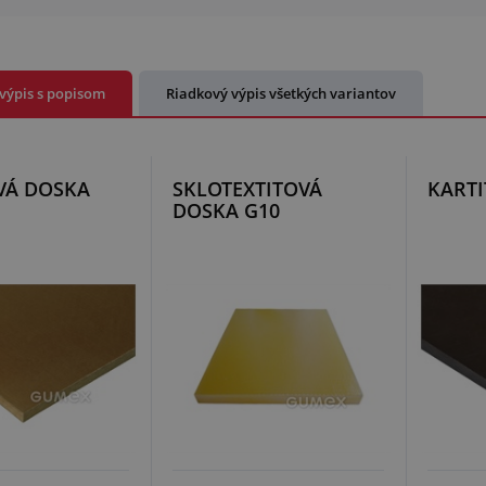
výpis s popisom
Riadkový výpis všetkých variantov
VÁ DOSKA
SKLOTEXTITOVÁ
KART
DOSKA G10