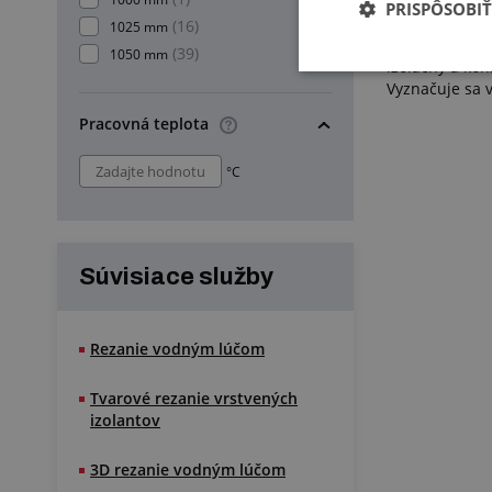
PRISPÔSOBIŤ
Textit vyniká 
(16)
1025 mm
tvrdenej bavln
(39)
1050 mm
izolačný a kon
Vyznačuje sa 
Pracovná teplota
°C
Súvisiace služby
Rezanie vodným lúčom
Tvarové rezanie vrstvených
izolantov
3D rezanie vodným lúčom