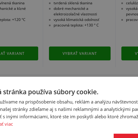
vlnená tkanina
tvrdená sklená tkanina
celuló
anické a klzné
dobré mechanické a
vysoká
elektroizolačné vlastnosti
pevnos
eplota: +120 °C
vysoká klimatická odolnosť
pracov
pracovná teplota: +130 ° C
AŤ VARIANT
VYBRAŤ VARIANT
V
 stránka používa súbory cookie.
užívame na prispôsobenie obsahu, reklám a analýzu návštevnosti
Nenašli ste čo ste hľadali? N
ašej stránky zdieľame aj s našimi reklamnými a analytickými par
 inými informáciami, ktoré ste im poskytli alebo ktoré zhromažd
ať viac
é dosky