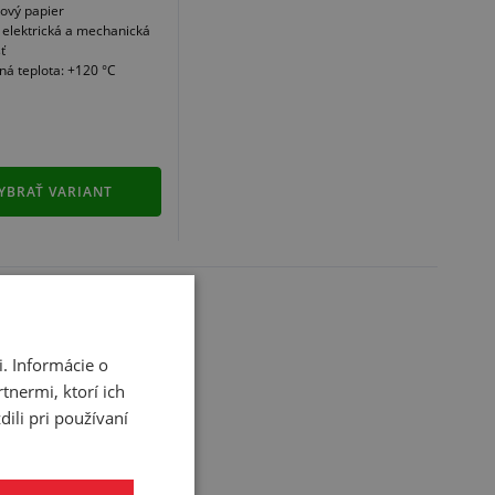
zový papier
 elektrická a mechanická
ť
ná teplota: +120 °C
YBRAŤ VARIANT
. Informácie o
apíšte nám!
tnermi, ktorí ich
ili pri používaní