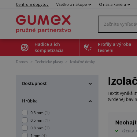
Centrum dopytov
Všetko o nákupe
O nás a kariéra
Hadice a ich
Profily a výroba
kompletizácia
tesnení
Domov
>
Technické plasty
>
Izolačné dosky
Izola
Dostupnosť
Textit vyniká 
tvrdenej bavln
Hrúbka
(1)
0,3 mm
(1)
0,5 mm
Nechajte
(1)
0,8 mm
RÝCHLA 
(4)
1 mm