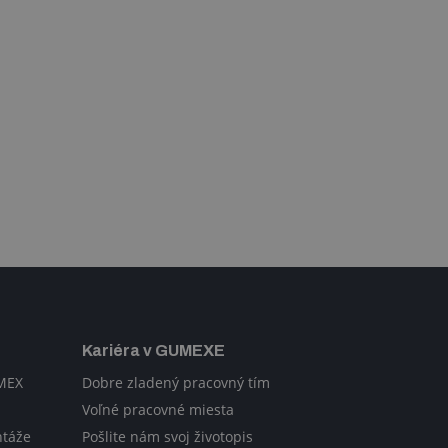
Kariéra v GUMEXE
UMEX
Dobre zladený pracovný tím
Voľné pracovné miesta
ntáže
Pošlite nám svoj životopis