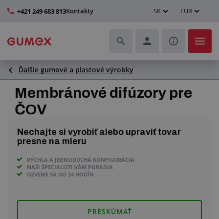
Kontakty
SK
EUR
+421 249 683 813
Ďalšie gumové a plastové výrobky
Hadice a ich kompletizácia
Membránové difúzory pre
Profily a výroba tesnení
ČOV
Technické plasty
Nechajte si vyrobiť alebo upraviť tovar
presne na mieru
Dopravníkové pásy a montáž
RÝCHLA A JEDNODUCHÁ KONFIGURÁCIA
NAŠI ŠPECIALISTI VÁM PORADIA
Lepšie pracovné prostredie
OZVEME SA DO 24 HODÍN
Ďalšie gumové a plastové výrobky
PRESKÚMAŤ