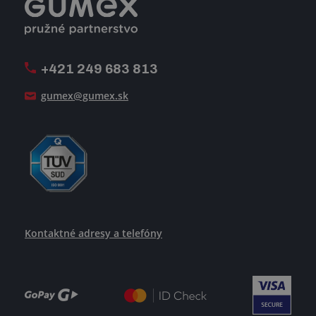
Registrácia a spolupráca
Úpravy na mieru a montáže
Voľné pracovné miesta
Firemný časopis Géčko
Oznamovacia linka
Pošlite nám svoj životopis
+421 249 683 813
Ako uspieť
gumex@gumex.sk
Kontaktné adresy a telefóny