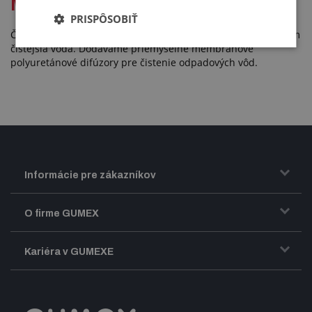
Membránové difúzory pre ČOV
PRISPÔSOBIŤ
Čím viac bubliniek, respektíve celková plocha ich povrchu, tým
čistejšia voda. Dodávame priemyselné membránové
polyuretánové difúzory pre čistenie odpadových vôd.
Informácie pre zákazníkov
Doprava a zasielanie tovaru
O firme GUMEX
Obchodné podmienky
Predstavenie firmy GUMEX
Kariéra v GUMEXE
Fakturácia DPH
Certifikácia ISO
Dobre zladený pracovný tím