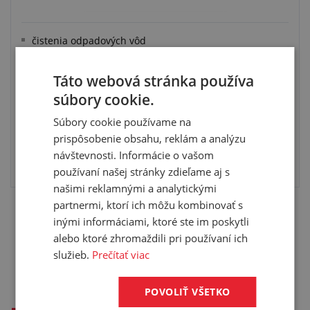
čistenia odpadových vôd
k prevzdušňovaniu riek a jazier
odolnosť mikróbom a hydrolýze
Táto webová stránka používa
nosná časť, návlek, spony
súbory cookie.
Súbory cookie používame na
prispôsobenie obsahu, reklám a analýzu
návštevnosti. Informácie o vašom
VYBRAŤ VARIANT
používaní našej stránky zdieľame aj s
našimi reklamnými a analytickými
partnermi, ktorí ich môžu kombinovať s
inými informáciami, ktoré ste im poskytli
alebo ktoré zhromaždili pri používaní ich
Nenašli ste čo ste hľadali? Napíšte nám!
služieb.
Prečítať viac
POVOLIŤ VŠETKO