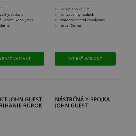
 T
uhlová spojka 90°
paliny, vzduch
na kvapaliny, vzduch
ál: acetal kopolymer
materiál: acetal kopolymer
čierna
farba: čierna
YBRAŤ VARIANT
VYBRAŤ VARIANT
CE JOHN GUEST
NÁSTRČNÁ Y-SPOJKA
RIHANIE RÚROK
JOHN GUEST