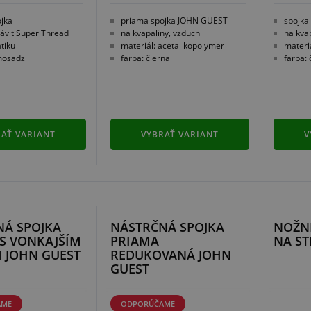
jka
priama spojka JOHN GUEST
spojka
závit Super Thread
na kvapaliny, vzduch
na kva
tiku
materiál: acetal kopolymer
materi
mosadz
farba: čierna
farba: 
AŤ VARIANT
VYBRAŤ VARIANT
V
NÁ SPOJKA
NÁSTRČNÁ SPOJKA
NOŽNI
S VONKAJŠÍM
PRIAMA
NA ST
 JOHN GUEST
REDUKOVANÁ JOHN
GUEST
AME
ODPORÚČAME