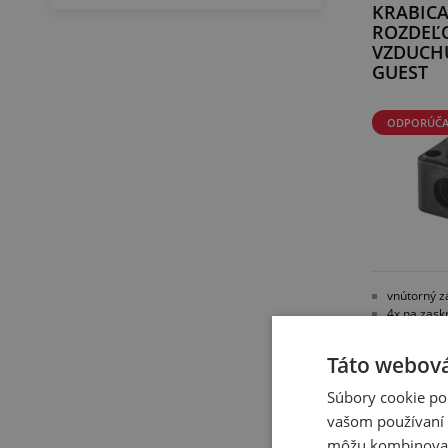
KRABIC
ROZDEĽ
VZDUCH
GUEST
ODPORÚČ
vnútorný z
4x na zask
1x na pevn
3 ks záslep
Táto webová
Súbory cookie po
vašom používaní n
môžu kombinovať s