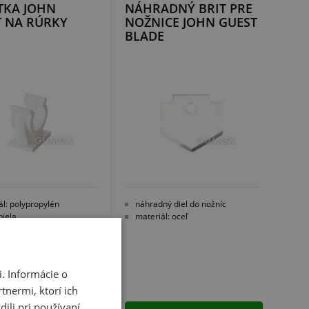
TKA JOHN
NÁHRADNÝ BRIT PRE
T NA RÚRKY
NOŽNICE JOHN GUEST
BLADE
ál: polypropylén
náhradný diel do nožníc
biela
materiál: oceľ
. Informácie o
tnermi, ktorí ich
ili pri používaní