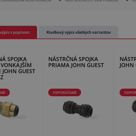
A JEDNODUCHÁ KONFIGURÁCIA
NAŠI ŠPECIALISTI VÁM PORADIA
O
výpis s popisom
Riadkový výpis všetkých variantov
NÁ SPOJKA
NÁSTRČNÁ SPOJKA
NÁSTR
 VONKAJŠÍM
PRIAMA JOHN GUEST
JOHN 
 JOHN GUEST
DZ
AME
ODPORÚČAME
ODPOR