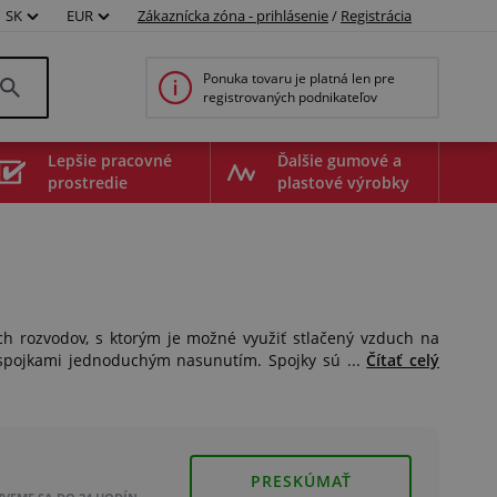
SK
EUR
Zákaznícka zóna - prihlásenie
/
Registrácia
Ponuka tovaru je platná len pre
registrovaných podnikateľov
Lepšie pracovné
Ďalšie gumové a
prostredie
plastové výrobky
h rozvodov, s ktorým je možné využiť stlačený vzduch na
so spojkami jednoduchým nasunutím. Spojky sú ...
Čítať celý
PRESKÚMAŤ