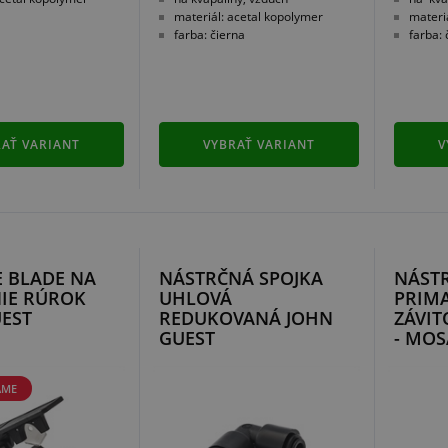
materiál: acetal kopolymer
materi
farba: čierna
farba: 
AŤ VARIANT
VYBRAŤ VARIANT
V
 BLADE NA
NÁSTRČNÁ SPOJKA
NÁST
IE RÚROK
UHLOVÁ
PRIMA
EST
REDUKOVANÁ JOHN
ZÁVIT
GUEST
- MO
AME