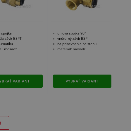
 spojka
uhlová spojka 90°
šia závit BSPT
vnútorný závit BSP
umatiku
na pripevnenie na stenu
ál: mosadz
materiál: mosadz
YBRAŤ VARIANT
VYBRAŤ VARIANT
)