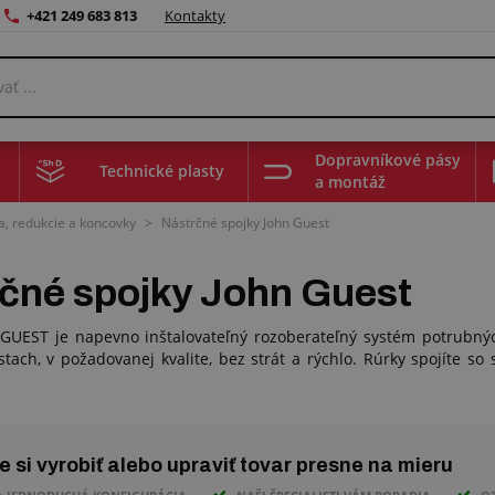
+421 249 683 813
Kontakty
Dopravníkové pásy
Technické plasty
a montáž
a, redukcie a koncovky
>
Nástrčné spojky John Guest
čné spojky John Guest
UEST je napevno inštalovateľný rozoberateľný systém potrubnýc
stach, v požadovanej kvalite, bez strát a rýchlo. Rúrky spojíte 
 si vyrobiť alebo upraviť tovar presne na mieru