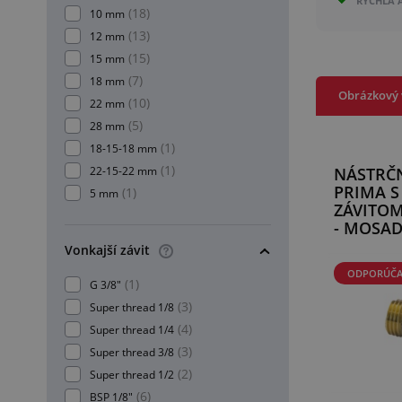
RÝCHLA 
(18)
10 mm
(13)
12 mm
(15)
15 mm
(7)
18 mm
Obrázkový 
(10)
22 mm
(5)
28 mm
(1)
18-15-18 mm
(1)
22-15-22 mm
NÁSTRČ
PRIMA S
(1)
5 mm
ZÁVITOM
- MOSA
Vonkajší závit
ODPORÚČ
(1)
G 3/8"
(3)
Super thread 1/8
(4)
Super thread 1/4
(3)
Super thread 3/8
(2)
Super thread 1/2
(6)
BSP 1/8"