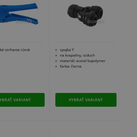
ké strihanie rúrok
spojka Y
na kvapaliny, vzduch
materiál: acetal kopolymer
farba: čierna
YBRAŤ VARIANT
VYBRAŤ VARIANT