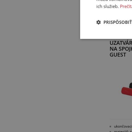
VYBR
ich služieb.
Prečít
PRISPÔSOBIŤ
UZATVÁR
NA SPOJ
GUEST
ukončovac
materiál: 