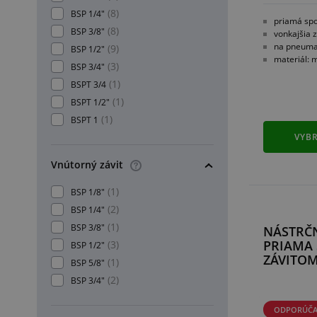
(8)
BSP 1/4"
priamá spo
(8)
BSP 3/8"
vonkajšia 
na pneuma
(9)
BSP 1/2"
materiál: 
(3)
BSP 3/4"
(1)
BSPT 3/4
(1)
BSPT 1/2"
(1)
BSPT 1
VYBR
Vnútorný závit
(1)
BSP 1/8"
(2)
BSP 1/4"
(1)
BSP 3/8"
NÁSTRČ
PRIAMA 
(3)
BSP 1/2"
ZÁVITOM
(1)
BSP 5/8"
(2)
BSP 3/4"
ODPORÚČ