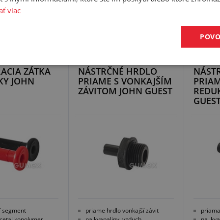
AŤ VARIANT
VYBRAŤ VARIANT
V
ať viac
POVO
ACIA ZÁTKA
NÁSTRČNÉ HRDLO
NÁST
KY JOHN
PRIAME S VONKAJŠÍM
PRIA
ZÁVITOM JOHN GUEST
REDU
GUES
í segment
priame hrdlo vonkajší závit
priama
acetal kopolymer
na kvapaliny, vzduch
na kva