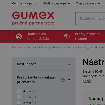
Centrum dopytov
Všetko o nákupe
O nás a kariéra
Hadice a ich
Profily a výroba
kompletizácia
tesnení
Domov
>
Hadice a ich kompletizácia
>
Hadicové spojky, skrutkovani
Nástr
Dostupnosť
Systém JOHN G
viacerých mie
Pre rúrku<br>s vonkajším
popis
priemerom
(12)
4 mm
(14)
6 mm
Nechajte
(18)
8 mm