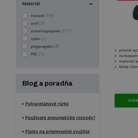
Materiál
(19)
mosadz
(3)
oceľ
(117)
acetal kopolymér
(1)
nylon
(8)
polypropylén
priama spo
(1)
PVC
na kvapali
materiál: 
farba: čier
Blog a poradňa
VYBR
Polyuretánové rúrky
Používate pneumatické rozvody?
Plasty na priemyselné využitie