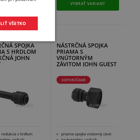
YBRAŤ VARIANT
VYBRAŤ VARIANT
LIŤ VŠETKO
RČNÁ SPOJKA
NÁSTRČNÁ SPOJKA
MA S HRDLOM
PRIAMA S
KČNÁ JOHN
VNÚTORNÝM
T
ZÁVITOM JOHN GUEST
ODPORÚČAME
 redukcia s hrdlom
priama spojka vnútorný závit
paliny, vzduch
na kvapaliny, vzduch