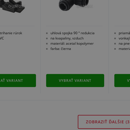
trihanie rúrok
uhlová spojka 90 ° redukcia
priamá
PVC
na kvapaliny, vzduch
vonkaj
materiál: acetal kopolymer
na pne
farba: čierna
materi
AŤ VARIANT
VYBRAŤ VARIANT
V
ZOBRAZIŤ ĎALŠIE
(3