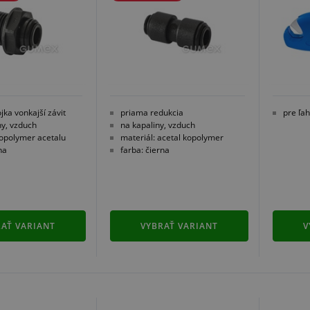
jka vonkajší závit
priama redukcia
pre ľah
ny, vzduch
na kapaliny, vzduch
kopolymer acetalu
materiál: acetal kopolymer
na
farba: čierna
AŤ VARIANT
VYBRAŤ VARIANT
V