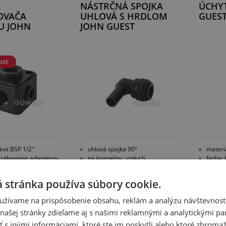
A
NÁSTRČNÁ SPOJKA
ÚCHY
OVAČA
UHLOVÁ S HRDLOM
GUES
U JOHN
JOHN GUEST
AME
ávit BSP 1/2"
uhlová spojka 90°
materi
rutkovanie adaptérov
na kvapaliny, vzduch
farba: 
ú rýchlospojku
materiál: kopolymer acetalu
iek v balení
farba: čierna
 stránka používa súbory cookie.
užívame na prispôsobenie obsahu, reklám a analýzu návštevnosti
ašej stránky zdieľame aj s našimi reklamnými a analytickými par
 inými informáciami, ktoré ste im poskytli alebo ktoré zhromažd