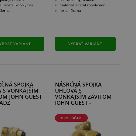
ál: acetal kopolymer
materiál: acetal kopolymer
čierna
farba: čierna
YBRAŤ VARIANT
VYBRAŤ VARIANT
RČNÁ SPOJKA
NÁSRČNÁ SPOJKA
 S VONKAJŠÍM
UHLOVÁ S
OM JOHN GUEST
VONKAJŠÍM ZÁVITOM
SADZ
JOHN GUEST -
MOSADZ
ODPORÚČAME