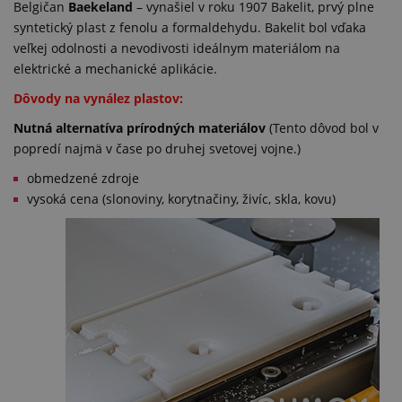
Belgičan
Baekeland
– vynašiel v roku 1907 Bakelit, prvý plne
syntetický plast z fenolu a formaldehydu. Bakelit bol vďaka
veľkej odolnosti a nevodivosti ideálnym materiálom na
elektrické a mechanické aplikácie.
Dôvody na vynález plastov:
Nutná alternatíva prírodných materiálov
(Tento dôvod bol v
popredí najmä v čase po druhej svetovej vojne.)
obmedzené zdroje
vysoká cena (slonoviny, korytnačiny, živíc, skla, kovu)