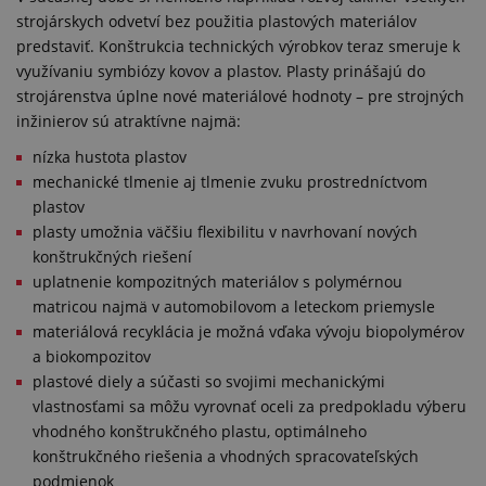
strojárskych odvetví bez použitia plastových materiálov
predstaviť. Konštrukcia technických výrobkov teraz smeruje k
využívaniu symbiózy kovov a plastov. Plasty prinášajú do
strojárenstva úplne nové materiálové hodnoty – pre strojných
inžinierov sú atraktívne najmä:
nízka hustota plastov
mechanické tlmenie aj tlmenie zvuku prostredníctvom
plastov
plasty umožnia väčšiu flexibilitu v navrhovaní nových
konštrukčných riešení
uplatnenie kompozitných materiálov s polymérnou
matricou najmä v automobilovom a leteckom priemysle
materiálová recyklácia je možná vďaka vývoju biopolymérov
a biokompozitov
plastové diely a súčasti so svojimi mechanickými
vlastnosťami sa môžu vyrovnať oceli za predpokladu výberu
vhodného konštrukčného plastu, optimálneho
konštrukčného riešenia a vhodných spracovateľských
podmienok