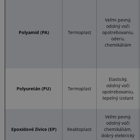
Veľmi pevný,
odolný voči
Polyamid (PA)
Termoplast
opotrebovaniu,
oderu,
chemikáliám
Elastický,
odolný voči
Polyuretán (PU)
Termoplast
opotrebovaniu,
tepelný izolant
Veľmi pevný,
odolný voči
Epoxidové živice (EP)
Reaktoplast
chemikáliám,
dobrý elektrický