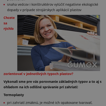
snaha vedcov i konštruktérov vylúčiť negatívne ekologické
dopady v prípade strojárskych aplikácií plastov
Chcete
sa
rýchlo
zorientovať v jednotlivých typoch plastov?
Vykonali sme pre vás porovnanie základných typov a to aj s
ohľadom na ich odlišné správanie pri zahriatí:
Termoplasty
pri zahriatí zmäknú, je možné ich opakovane tvarovať,