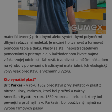
materiál tvorený prírodnými alebo syntetickými polymérmi –
dlhými reťazcami molekúl. Je možné ho tvarovať a formovať
pomocou tepla a tlaku. Plasty sa stali nepostrádateľnými
pomocníkmi v priemysle aj v každodennom živote najmä
vďaka svojej odolnosti, ľahkosti, trvanlivosti a nižším nákladom
na výrobu v porovnaní s tradičnými materiálmi. Ich ekologický
vplyv však predstavuje významnú výzvu.
Kto vynašiel plast?
Brit
Parkes
– v roku 1862 predstavil prvý syntetický plast z
nitrocelulózy, Parkesin, ktorý bol pružný a tvárny.
Američan
Hyatt
– v roku 1869 zdokonalil celuloid, ktorý bol
pevnejší a pružnejší ako Parkesin, bol používaný najmä na
výrobu filmových pásov.