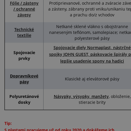
Fólie / zásteny
Protiprievanové, ochranné a zváracie záv
/ ochranné
a zásteny, zábrany proti vniku/unikaniu te
závesy
a prachu do/z vchodov
Netkané sklené vlákno s obojstranne
Technické
naneseným teflónom, samolepiace; netka
textílie
polyesterové pásy
Spojovacie diely Normaplast, nástrčné
Spojovacie
spojky JOHN GUEST, páskovacie špirály p
prvky
lepšie usadenie spony na hadici
Dopravníkové
Klasické aj elevátorové pásy
pásy
Polyuretánové
Násypky, výsypky, manžety
, obloženie,
dosky
stieracie brity
Tip:
S plastami pracujeme už od roku 2020 a dokážeme ich