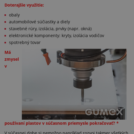
Doterajšie využitie:
obaly
automobilové súčiastky a diely
stavebné rúry, izolácia, prvky (napr. okná)
elektronické komponenty: kryty, izolácia vodičov
spotrebný tovar
Má
zmysel
v
používaní plastov v súčasnom priemysle pokračovať? *
V súčasnej dobe si nemožno napríklad rozvoj takmer všetkých