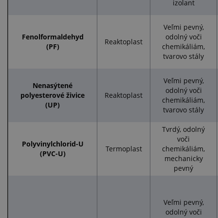
izolant
Veľmi pevný,
Fenolformaldehyd
odolný voči
Reaktoplast
(PF)
chemikáliám,
tvarovo stály
Veľmi pevný,
Nenasýtené
odolný voči
polyesterové živice
Reaktoplast
chemikáliám,
(UP)
tvarovo stály
Tvrdý, odolný
voči
Polyvinylchlorid-U
Termoplast
chemikáliám,
(PVC-U)
mechanicky
pevný
Veľmi pevný,
odolný voči