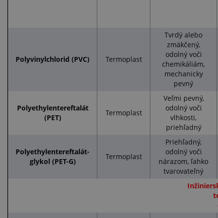
Tvrdý alebo
zmäkčený,
odolný voči
Polyvinylchlorid (PVC)
Termoplast
chemikáliám,
mechanicky
pevný
Veľmi pevný,
Polyethylentereftalát
odolný voči
Termoplast
(PET)
vlhkosti,
priehľadný
Priehľadný,
Polyethylentereftalát-
odolný voči
Termoplast
glykol (PET-G)
nárazom, ľahko
tvarovateľný
Inžiniers
t