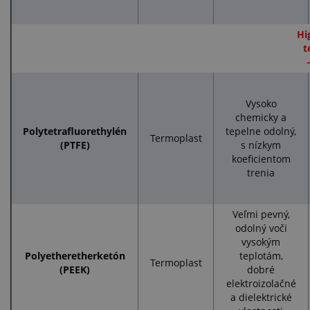
Hi
t
Vysoko
chemicky a
Polytetrafluorethylén
tepelne odolný,
Termoplast
(PTFE)
s nízkym
koeficientom
trenia
Veľmi pevný,
odolný voči
vysokým
Polyetheretherketón
teplotám,
Termoplast
(PEEK)
dobré
elektroizolačné
a dielektrické