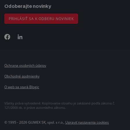
Odoberajte novinky
PRIHLÁSIŤ SA K ODBERU NOVINIEK
Ochrana osobných údajov
Obchodné podmienky
O web sa stará Blogic
Všetky práva vyhradené. Kopírovanie obsahu je zakázané podľa zákona č.
121/2000 zb. o práve autorského zákonu.
© 1995 - 2026 GUMEX SK, spol. s r.o.,
Upraviť nastavenia cookies