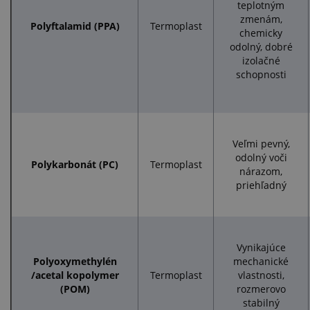
teplotným
zmenám,
Polyftalamid (PPA)
Termoplast
chemicky
odolný, dobré
izolačné
schopnosti
Veľmi pevný,
odolný voči
Polykarbonát (PC)
Termoplast
nárazom,
priehľadný
Vynikajúce
Polyoxymethylén
mechanické
/acetal kopolymer
Termoplast
vlastnosti,
(POM)
rozmerovo
stabilný