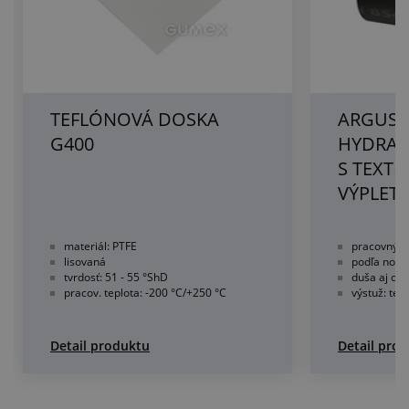
TEFLÓNOVÁ DOSKA
ARGUS 2
G400
HYDRAU
S TEXTI
VÝPLET
materiál: PTFE
pracovný tl
lisovaná
podľa norm
tvrdosť: 51 - 55 °ShD
duša aj oba
pracov. teplota: -200 °C/+250 °C
výstuž: text
Detail produktu
Detail pro