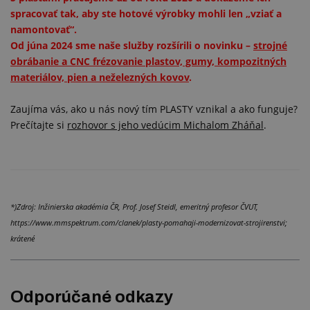
spracovať tak, aby ste hotové výrobky mohli len „vziať a
namontovať“.
Od júna 2024 sme naše služby rozšírili o novinku –
strojné
obrábanie a CNC frézovanie plastov, gumy, kompozitných
materiálov, pien a neželezných kovov
.
Zaujíma vás, ako u nás nový tím PLASTY vznikal a ako funguje?
Prečítajte si
rozhovor s jeho vedúcim Michalom Zháňal
.
*)Zdroj: Inžinierska akadémia ČR, Prof. Josef Steidl, emeritný profesor ČVUT,
https://www.mmspektrum.com/clanek/plasty-pomahaji-modernizovat-strojirenstvi;
krátené
Odporúčané odkazy