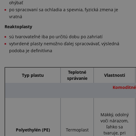
ohýbať
po spracovaní sa ochladia a spevnia, fyzická zmena je
vratná
Reaktoplasty
sú tvarovateľné iba po určitú dobu po zahriatí
vytvrdené plasty nemožno ďalej spracovávať, výsledná
podoba je definitívna
Teplotné
Typ plastu
Vlastnosti
správanie
Komoditné 
Mäkký, odolný
voči nárazom,
ľahko sa
Polyethylén (PE)
Termoplast
tvaruje, pri