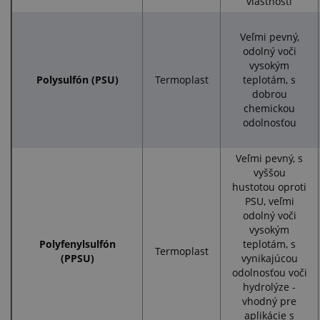
vlastnosti
Veľmi pevný,
odolný voči
vysokým
Polysulfón (PSU)
Termoplast
teplotám, s
dobrou
chemickou
odolnosťou
Veľmi pevný, s
vyššou
hustotou oproti
PSU, veľmi
odolný voči
vysokým
Polyfenylsulfón
teplotám, s
Termoplast
(PPSU)
vynikajúcou
odolnosťou voči
hydrolýze -
vhodný pre
aplikácie s