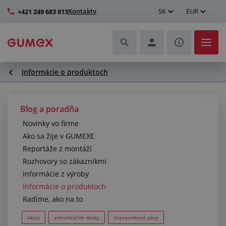
Kontakty
SK
EUR
+421 249 683 813
Informácie o produktoch
Hadice a ich kompletizácia
Profily a výroba tesnení
Blog a poradňa
Novinky vo firme
Technické plasty
Ako sa žije v GUMEXE
Reportáže z montáží
Dopravníkové pásy a montáž
Rozhovory so zákazníkmi
Informácie z výroby
Lepšie pracovné prostredie
Informácie o produktoch
Radíme, ako na to
Ďalšie gumové a plastové výrobky
akcia
antivibračné dosky
dopravníkové pásy