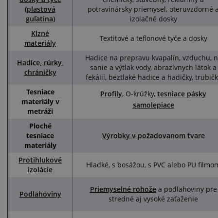
(plastová
potravinársky priemysel, oteruvzdorné 
guľatina)
izolačné dosky
Klzné
Textitové a teflonové tyče a dosky
materiály
Hadice na prepravu kvapalín, vzduchu, 
Hadice, rúrky,
sanie a výtlak vody, abrazívnych látok a
chráničky
fekálií, beztlaké hadice a hadičky, trubič
Tesniace
Profily
, O-krúžky,
tesniace pásky
materiály v
samolepiace
metráži
Ploché
tesniace
Výrobky v požadovanom tvare
materiály
Protihlukové
Hladké, s bosážou, s PVC alebo PU filmo
izolácie
Priemyselné rohože
a podlahoviny pre
Podlahoviny
stredné aj vysoké zaťaženie