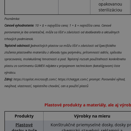
opakovanou
sterilizáciou
Poznámka:
Cenové vyhodnotenie
: 10 × $ = najvyššia cena; 1 × $ = najnižšia cena. Cenové
porovnanie je iba orientačné, môže sa líšiť v závislosti od dodávateľa a aktuálnych
trhových podmienok.
Teplotné odolnosti j
ednotlivých plastov sa môžu líšiť v závislosti od špecifického
zloženia plastového materiálu z dôvodu typu polyméru, prítomnosti aditív, spôsobu
spracovania, molekulárnej hmotnosti a pod. Teplotný rozsah použiteľnosti konkrétneho
plastu zo sortimentu GUMEX nájdete v pripojenom technickom (katalógovom) liste
výrobcu.
Zdroj:
https://copilot.microsoft.com/; https://chatgpt.com/; prompt: Porovnání výhod,
nevýhod, vlastností, teplotního chování, cen a použití plastů
Plastové produkty a materiály, ale aj výro
Produkty
Výrobky na mieru
Plastové
Konštrukčné priemyselné dosky, dosky p
dosky a tyče
chemický, stavebný, reklamný a