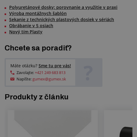
Polyuretánové dosky: porovnanie a využitie v praxi
Výroba montážnych šablón
Sekanie z technických plastových dosiek v sériách
Obrábanie v 5 osiach
Nový tím Plasty
Chcete sa poradiť?
?
Máte otázku?
Sme tu pre vás!
Zavolajte:
+421 249 683 813
Napíšte:
gumex@gumex.sk
Produkty z článku