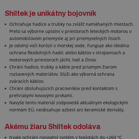
Shiltek je unikátny bojovník
Ochraňuje hadice a trubky na zvlášť namáhaných miestach.
Preto sa výborne uplatní v priestoroch leteckých motorov, v
automobilovom priemysle aj pri priemyselných lisoch.
Je odolný voči korózii v morskej vode. Funguje ako ideálna
ochrana flexibilných hadíc alebo káblov v strojovniach a
motorových priestoroch jácht, lodí a člnov.
Chráni hadice, trubky a káble pred priamym žiarom
roztavených materiálov. Slúži ako výborná ochrana
zváracích káblov.
Chráni obsluhujúcich pracovníkov pred kontaktom s
prehriatymi kovovými prvkami.
Navyše tento materiál zodpovedá aktuálnym ekologickým
normám EÚ, neobsahuje azbest ani keramické deriváty.
Akému žiaru Shiltek odoláva
trvale ochráni rozvodný systém v teplotách do +260 °C