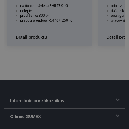
na fixáciu návleku SHILTEK LG
odoláva ži
nelepivá
duša: sklol
predĺženie: 300 %
obal: gumo
pracovná teplota: -54 °C/+260 °C
pracovná te
Detail produktu
Detail pro
Informácie pre zákazníkov
Doprava a zasielanie tovaru
O firme GUMEX