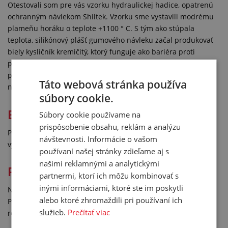
Otestovali som pre vás vzorku hydraulickej hadice, opatrenú
ochranným návlekom Shiltek. Vzorku sme vystavili modrému
plameňu horáku o teplote +1100 ° C. S tým ako stúpala
teplota, silikónový plášť gumového návleku začal produkovať
biely kysličník kremičitý, ktorý funguje ako bariéra proti
prieniku ohňa do návleku. Po ukončení experimentu môžeme
potvrdiť, že hydraulická hadica vnútri návleku bola úplne
Táto webová stránka používa
nepoškodená.
súbory cookie.
Bezpečné upevnenie návleku
Súbory cookie používame na
prispôsobenie obsahu, reklám a analýzu
Pre dokonalú fixáciu ochranného návleku
návštevnosti. Informácie o vašom
využite
zakončovaciu pásku Pyrosil
.
používaní našej stránky zdieľame aj s
našimi reklamnými a analytickými
Poznámka pre pamätníkov
partnermi, ktorí ich môžu kombinovať s
inými informáciami, ktoré ste im poskytli
Návlek Shiltek nahradil v našom sortimente produkt
alebo ktoré zhromaždili pri používaní ich
Pyrojacket. Shiltek máme v ponuke skladom v mnohých
služieb.
Prečítať viac
rozmeroch.