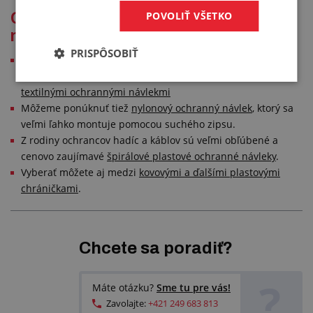
POVOLIŤ VŠETKO
Ochrana hadíc a káblov pre menej
náročné aplikácie
PRISPÔSOBIŤ
Ak je prostredie pred ktorým potrebujete svoje hadice a
káble ochrániť menej náročné, môžete vyberať aj medzi
textilnými ochrannými návlekmi
Môžeme ponúknuť tiež
nylonový ochranný návlek
, ktorý sa
veľmi ľahko montuje pomocou suchého zipsu.
Z rodiny ochrancov hadíc a káblov sú veľmi obľúbené a
cenovo zaujímavé
špirálové plastové ochranné návleky
.
Vyberať môžete aj medzi
kovovými a ďalšími plastovými
chráničkami
.
Chcete sa poradiť?
?
Máte otázku?
Sme tu pre vás!
Zavolajte:
+421 249 683 813