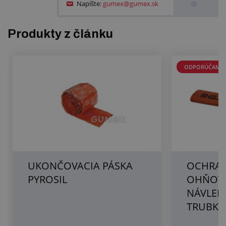
Napíšte:
gumex@gumex.sk
Produkty z článku
ODPORÚČAME
UKONČOVACIA PÁSKA
OCHRA
PYROSIL
OHŇOV
NÁVLEK
TRUBKY 