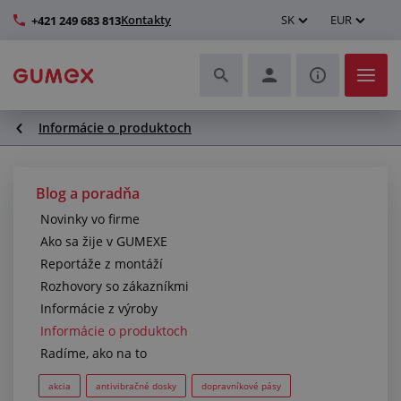
Kontakty
SK
EUR
+421 249 683 813
Informácie o produktoch
Hadice a ich kompletizácia
Profily a výroba tesnení
Blog a poradňa
Novinky vo firme
Technické plasty
Ako sa žije v GUMEXE
Reportáže z montáží
Dopravníkové pásy a montáž
Rozhovory so zákazníkmi
Informácie z výroby
Lepšie pracovné prostredie
Informácie o produktoch
Radíme, ako na to
Ďalšie gumové a plastové výrobky
akcia
antivibračné dosky
dopravníkové pásy