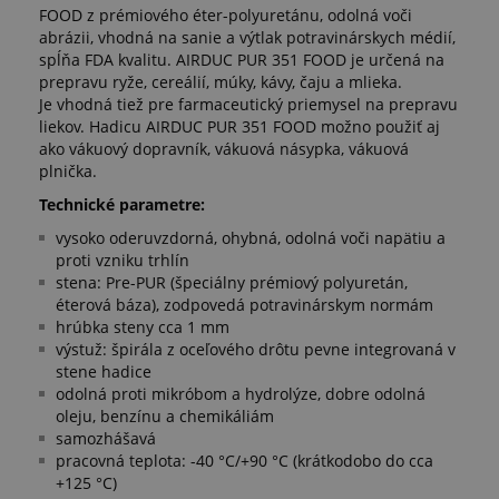
FOOD z prémiového éter-polyuretánu, odolná voči
abrázii, vhodná na sanie a výtlak potravinárskych médií,
spĺňa FDA kvalitu. AIRDUC PUR 351 FOOD je určená na
prepravu ryže, cereálií, múky, kávy, čaju a mlieka.
Je vhodná tiež pre farmaceutický priemysel na prepravu
liekov. Hadicu AIRDUC PUR 351 FOOD možno použiť aj
ako vákuový dopravník, vákuová násypka, vákuová
plnička.
Technické parametre:
vysoko oderuvzdorná, ohybná, odolná voči napätiu a
proti vzniku trhlín
stena: Pre-PUR (špeciálny prémiový polyuretán,
éterová báza), zodpovedá potravinárskym normám
hrúbka steny cca 1 mm
výstuž: špirála z oceľového drôtu pevne integrovaná v
stene hadice
odolná proti mikróbom a hydrolýze, dobre odolná
oleju, benzínu a chemikáliám
samozhášavá
pracovná teplota: -40 °C/+90 °C (krátkodobo do cca
+125 °C)