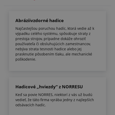
Abráziivzdorné hadice
Najčastejšou poruchou hadíc, ktorá vedie až k
výpadku celého systému, spôsobuje straty z
prestoja strojov, prípadne dokáže ohroziť
používateľa či obsluhujúcich zamestnancov,
nebýva strata tesnosti hadice alebo jej
prasknutie pôsobením tlaku, ale mechanické
poškodenie.
Hadicové „hviezdy“ z NORRESU
Keď sa povie NORRES, niektorí z vás už budú
vedieť, že táto firma vyrába jedny z najlepších
odsávacích hadíc.