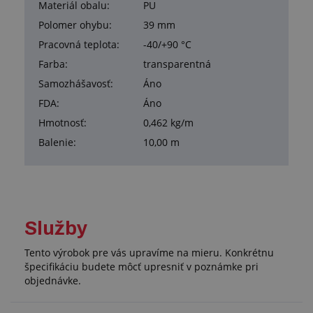
Materiál obalu:
PU
Polomer ohybu:
39 mm
Pracovná teplota:
-40/+90 °C
Farba:
transparentná
Samozhášavosť:
Áno
FDA:
Áno
Hmotnosť:
0,462 kg/m
Balenie:
10,00 m
Služby
Tento výrobok pre vás upravíme na mieru. Konkrétnu
špecifikáciu budete môcť upresniť v poznámke pri
objednávke.