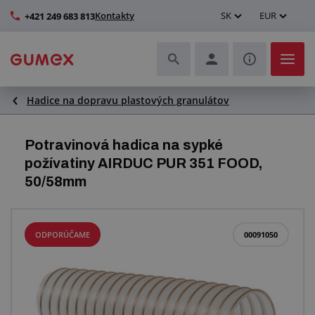
Kontakty
SK
EUR
+421 249 683 813
Hadice na dopravu plastových granulátov
Hadice a ich kompletizácia
Profily a výroba tesnení
Potravinová hadica na sypké
požívatiny AIRDUC PUR 351 FOOD,
Technické plasty
50/58mm
Dopravníkové pásy a montáž
ODPORÚČAME
00091050
Lepšie pracovné prostredie
Ďalšie gumové a plastové výrobky