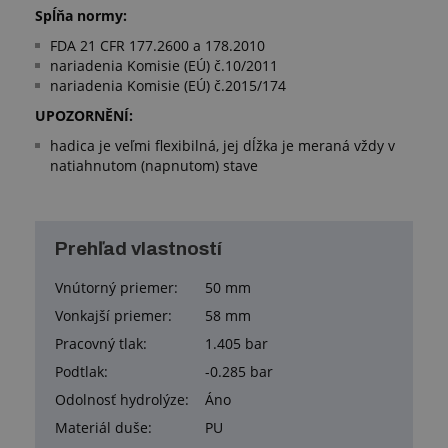
Spĺňa normy:
FDA 21 CFR 177.2600 a 178.2010
nariadenia Komisie (EÚ) č.10/2011
nariadenia Komisie (EÚ) č.2015/174
UPOZORNĚNÍ:
hadica je veľmi flexibilná, jej dĺžka je meraná vždy v
natiahnutom (napnutom) stave
Prehľad vlastností
Vnútorný priemer:
50 mm
Vonkajší priemer:
58 mm
Pracovný tlak:
1.405 bar
Podtlak:
-0.285 bar
Odolnosť hydrolýze:
Áno
Materiál duše:
PU