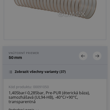
Centrum dopytov
Všetko o nákupe
O nás a kariéra
VNÚTORNÝ PRIEMER
50 mm
Zobrazit všechny varianty
(37)
Kód produktu:
00091050
1,405bar/-0,285bar, Pre-PUR (éterická báza),
samozhášavá (UL94-HB), -40°C/+90°C,
transparentná
Podrobný popis