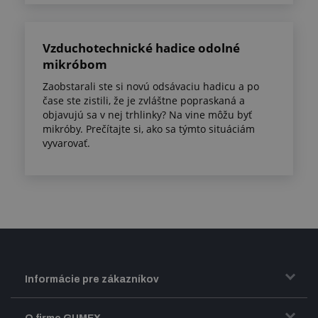
Vzduchotechnické hadice odolné
mikróbom
Zaobstarali ste si novú odsávaciu hadicu a po
čase ste zistili, že je zvláštne popraskaná a
objavujú sa v nej trhlinky? Na vine môžu byť
mikróby. Prečítajte si, ako sa týmto situáciám
vyvarovať.
Informácie pre zákazníkov
Doprava a zasielanie tovaru