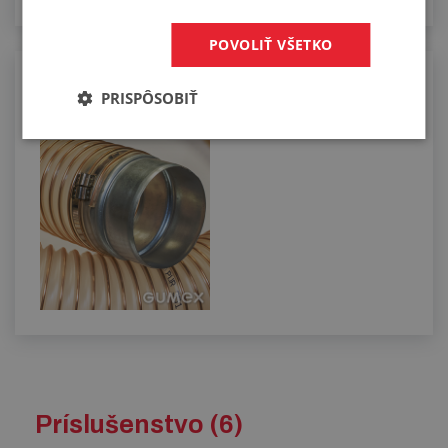
POVOLIŤ VŠETKO
Osadzovanie vzduchotechnických
PRISPÔSOBIŤ
hadíc koncovkami
Príslušenstvo (6)