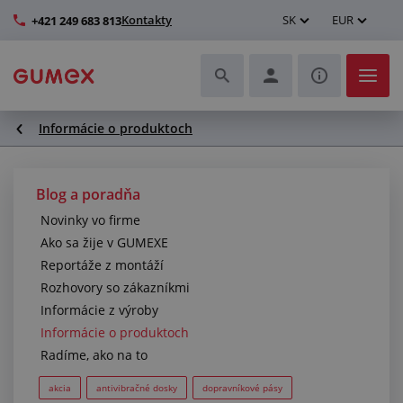
Kontakty
SK
EUR
+421 249 683 813
Informácie o produktoch
Hadice a ich kompletizácia
Profily a výroba tesnení
Blog a poradňa
Novinky vo firme
Technické plasty
Ako sa žije v GUMEXE
Reportáže z montáží
Dopravníkové pásy a montáž
Rozhovory so zákazníkmi
Informácie z výroby
Lepšie pracovné prostredie
Informácie o produktoch
Radíme, ako na to
Ďalšie gumové a plastové výrobky
akcia
antivibračné dosky
dopravníkové pásy