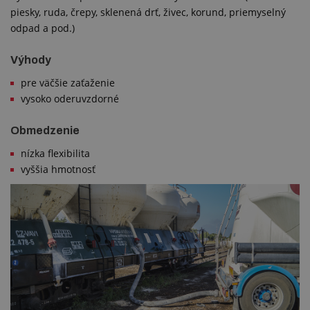
piesky, ruda, črepy, sklenená drť, živec, korund, priemyselný
odpad a pod.)
Výhody
pre väčšie zaťaženie
vysoko oderuvzdorné
Obmedzenie
nízka flexibilita
vyššia hmotnosť