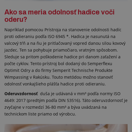
Ako sa meria odolnosť hadice voči
oderu?
Napríklad pomocou Prístroja na stanovenie odolnosti hadíc
proti odieraniu podľa ISO 6945 *. Hadica je nasunutá na
valcový tŕň a na ňu je pritlačovaný vopred danou silou kovový
jazdec. Ten sa pohybuje priamočiaro, vratným spôsobom.
Sleduje sa pritom poškodenie hadice pri danom zaťažení a
počte cyklov. Tento prístroj bol dodaný do Semperflexu
Optimit Odry a do firmy Semperit Technische Produkte
Wimpassing v Rakúsku. Touto metódou možno stanoviť
odolnosť vonkajšieho plášťa hadice proti odieraniu.
Oderuvzdornosť
duša je udávaná v mm³ podľa normy ISO
4649: 2017 (predtým podľa DIN 53516). Táto oderuvzdornosť je
zvyčajne v rozmedzí 36-80 mm³ a býva uvádzaná na
technickom liste priamo od výrobcu.