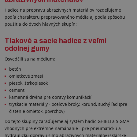
Hadice na prepravu abrazívnych materiálov rozdeľujeme
podľa charakteru prepravovaného média aj podľa spôsobu
použitia do dvoch hlavných skupín:
Tlakové a sacie hadice z veľmi
odolnej gumy
Osvedčili sa na médium:
betón
omietkové zmesi
piesok, štrkopiesok
cement
kamenná drvina pre opravy komunikácií
tryskacie materiály - oceľové broky, korund, suchý ľad (pre
čistenie omietok, povrchov)
Do tejto skupiny zaraďujeme aj systém hadíc GHIBLI a SIGMA
vhodných pre extrémne namáhanie - pre pneumatickú a
hydraulickú dopravu silno abrazívnych materiálov (sklárske