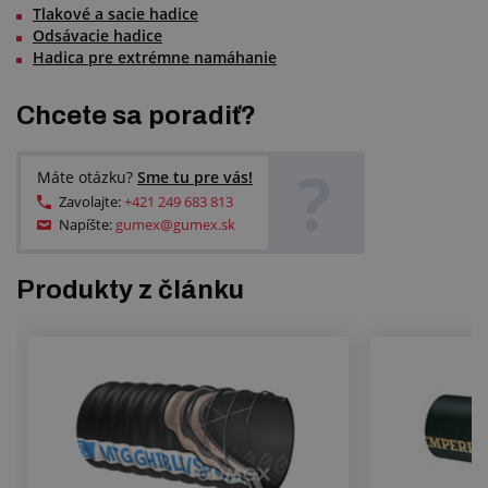
Tlakové a sacie hadice
Odsávacie hadice
Hadica pre extrémne namáhanie
Chcete sa poradiť?
?
Máte otázku?
Sme tu pre vás!
Zavolajte:
+421 249 683 813
Napíšte:
gumex@gumex.sk
Produkty z článku