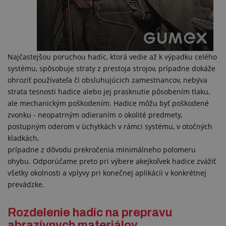
Najčastejšou poruchou hadíc, ktorá vedie až k výpadku celého
systému, spôsobuje straty z prestoja strojov, prípadne dokáže
ohroziť používateľa či obsluhujúcich zamestnancov, nebýva
strata tesnosti hadice alebo jej prasknutie pôsobením tlaku,
ale mechanickým poškodením. Hadice môžu byť poškodené
zvonku - neopatrným odieraním o okolité predmety,
postupným oderom v úchytkách v rámci systému, v otočných
kladkách,
prípadne z dôvodu prekročenia minimálneho polomeru
ohybu. Odporúčame preto pri výbere akejkoľvek hadice zvážiť
všetky okolnosti a vplyvy pri konečnej aplikácii v konkrétnej
prevádzke.
Rozdelenie hadíc na prepravu
abrazívnych materiálov