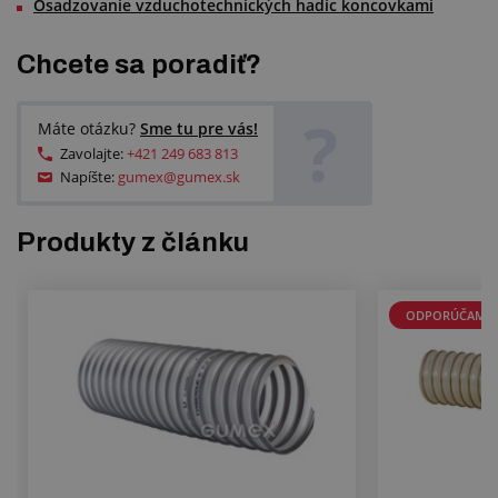
Osadzovanie vzduchotechnických hadíc koncovkami
Chcete sa poradiť?
?
Máte otázku?
Sme tu pre vás!
Zavolajte:
+421 249 683 813
Napíšte:
gumex@gumex.sk
Produkty z článku
ODPORÚČAME