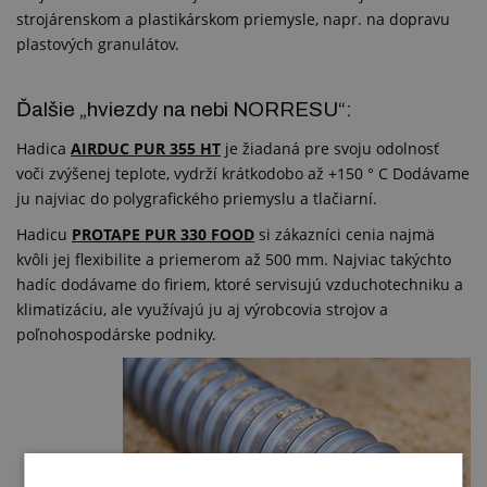
strojárenskom a plastikárskom priemysle, napr. na dopravu
plastových granulátov.
Ďalšie „hviezdy na nebi NORRESU“:
Hadica
AIRDUC PUR 355 HT
je žiadaná pre svoju odolnosť
voči zvýšenej teplote, vydrží krátkodobo až +150 ° C Dodávame
ju najviac do polygrafického priemyslu a tlačiarní.
Hadicu
PROTAPE PUR 330 FOOD
si zákazníci cenia najmä
kvôli jej flexibilite a priemerom až 500 mm. Najviac takýchto
hadíc dodávame do firiem, ktoré servisujú vzduchotechniku a
klimatizáciu, ale využívajú ju aj výrobcovia strojov a
poľnohospodárske podniky.