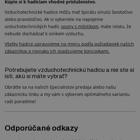
Kúpte si k hadiciam vhodné príslušenstvo.
Vzduchotechnické hadice môžu mať špirálu vinutú ľavotočivo
alebo pravotočivo. Ak si vyberiete na napojenie
vzduchotechnických hadíc
spony s môstikom
, máte istotu, že
nebude dochádzať k únikom vzduchu.
Všetky hadice upravujeme na mieru podľa požiadaviek našich
zákazníkov a rovnako ich osadzujeme koncovkami.
Potrebujete vzduchotechnickú hadicu a nie ste si
istí, akú si máte vybrať?
Obráťte sa na našich špecialistov predaja alebo našu
zákaznícku linku a my vám s výberom optimálneho variantu
radi poradíme!
Odporúčané odkazy