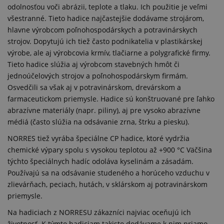
odolnosťou voči abrázii, teplote a tlaku. Ich použitie je veľmi
všestranné. Tieto hadice najčastejšie dodávame strojárom,
hlavne výrobcom poľnohospodárskych a potravinárskych
strojov. Dopytujú ich tiež často podnikatelia v plastikárskej
výrobe, ale aj výrobcovia krmív, tlačiarne a polygrafické firmy.
Tieto hadice slúžia aj výrobcom stavebných hmôt či
jednoúčelových strojov a poľnohospodárskym firmám.
Osvedčili sa však aj v potravinárskom, drevárskom a
farmaceutickom priemysle. Hadice sú konštruované pre ľahko
abrazívne materiály (napr. piliny), aj pre vysoko abrazívne
médiá (často slúžia na odsávanie zrna, štrku a piesku).
NORRES tiež vyrába špeciálne CP hadice, ktoré vydržia
chemické výpary spolu s vysokou teplotou až +900 °C Väčšina
týchto špeciálnych hadíc odoláva kyselinám a zásadám.
Používajú sa na odsávanie studeného a horúceho vzduchu v
zlievárňach, peciach, hutách, v sklárskom aj potravinárskom
priemysle.
Na hadiciach z NORRESU zákazníci najviac oceňujú ich
životnosť. K týmto hadiciam takisto dodávame k nim priamo