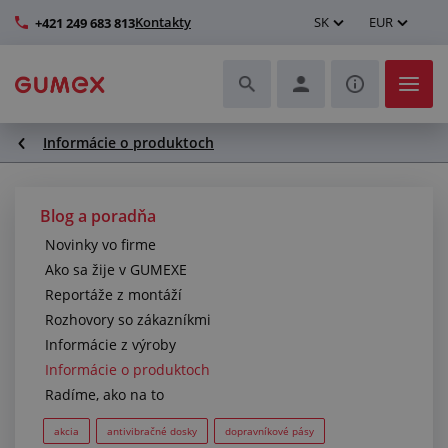
Kontakty
SK
EUR
+421 249 683 813
Informácie o produktoch
Hadice a ich kompletizácia
Profily a výroba tesnení
Blog a poradňa
Novinky vo firme
Technické plasty
Ako sa žije v GUMEXE
Reportáže z montáží
Dopravníkové pásy a montáž
Rozhovory so zákazníkmi
Informácie z výroby
Lepšie pracovné prostredie
Informácie o produktoch
Radíme, ako na to
Ďalšie gumové a plastové výrobky
akcia
antivibračné dosky
dopravníkové pásy