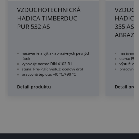
VZDUCHOTECHNICKÁ
VZDUCH
HADICA TIMBERDUC
HADICA
PUR 532 AS
355 AS 
ABRAZÍ
nasávanie a výtlak abrazívnych pevných
nasávanie 
látok
stena: PU (
vyhovuje norme DIN 4102-B1
výstuž: oce
stena: Pre-PUR, výstuž: oceľový drôt
pracovná te
pracovná teplota: -40 °C/+90 °C
Detail produktu
Detail pro