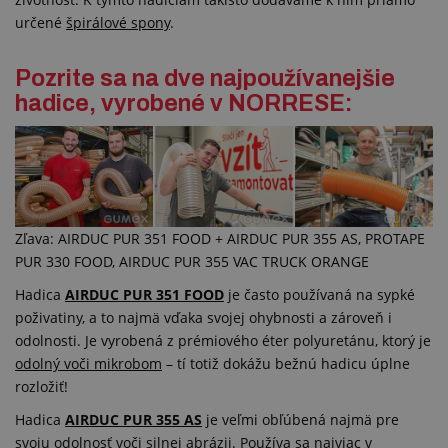
určené
špirálové spony
.
Pozrite sa na dve najpoužívanejšie
hadice, vyrobené v NORRESE:
Zľava: AIRDUC PUR 351 FOOD + AIRDUC PUR 355 AS, PROTAPE
PUR 330 FOOD, AIRDUC PUR 355 VAC TRUCK ORANGE
Hadica
AIRDUC PUR 351 FOOD
je často používaná na sypké
poživatiny, a to najmä vďaka svojej ohybnosti a zároveň i
odolnosti. Je vyrobená z prémiového éter polyuretánu, ktorý je
odolný voči mikrobom
– tí totiž dokážu bežnú hadicu úplne
rozložiť!
Hadica
AIRDUC PUR 355 AS
je veľmi obľúbená najmä pre
svoju odolnosť voči silnej abrázii. Používa sa najviac v