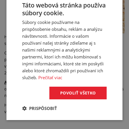
Táto webová stránka používa
súbory cookie.
Súbory cookie používame na
prispôsobenie obsahu, reklám a analýzu
návštevnosti. Informácie o vašom
Hadica
AIRDUC PUR 355 VAC TRUCK ORANGE
je dôležitou
používaní našej stránky zdieľame aj s
súčasťou zametacích vozidiel v technických službách.
našimi reklamnými a analytickými
Odsávacia hadica
TIMBERDUC PUR 532 AS
je vhodná najmä
partnermi, ktorí ich môžu kombinovať s
pre drevársky priemysel a do priestorov s nebezpečenstvom
inými informáciami, ktoré ste im poskytli
výbuchu. Spĺňa protipožiarnú normu DIN 4102-B1 i ATEX
alebo ktoré zhromaždili pri používaní ich
2014/34/EU (1999/92/EC).
služieb.
Prečítať viac
AIRDUC PUR 351 EC
je elektricky vodivá hadica s merným
odporom menším ako 10³ Ω, používaná hlavne do priestorov s
POVOLIŤ VŠETKO
nebezpečenstvom výbuchu.
Hadica
PROTAPE TPE 326 MEMORY
sa vyznačuje odolnosťou
PRISPÔSOBIŤ
voči prejdeniu, túto jej vlastnosť oceňujú najmä autoservisy.