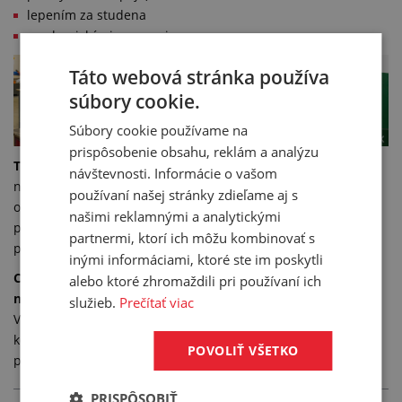
lepením za studena
mechanickými sponami
Táto webová stránka používa
súbory cookie.
Súbory cookie používame na
prispôsobenie obsahu, reklám a analýzu
TIP:
Určite nám pomôže, ak nám pri hľadaní optimálnej
návštevnosti. Informácie o vašom
náhrady poškodeného pôvodného dopravného pásu z PVC
používaní našej stránky zdieľame aj s
oznámite množstvo materiálu, ktoré na dopravníkovom páse
našimi reklamnými a analytickými
prepravujete (t/hod). Tento údaj nám poslúži na posúdenie
partnermi, ktorí ich môžu kombinovať s
predpokladaného zaťaženia pásu.
inými informáciami, ktoré ste im poskytli
Chcete Váš dopravníkový pás sprevádzkovať čo najlepšie a
alebo ktoré zhromaždili pri používaní ich
najrýchlejšie?
služieb.
Prečítať viac
Využite náš dokonalý
dopytový konfigurátor
alebo nás
kontaktujte na čísle +421 249 683 813. Radi Vám poradíme a
POVOLIŤ VŠETKO
pomôžeme.
PRISPÔSOBIŤ