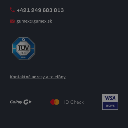
Pošlite nám svoj životopis
+421 249 683 813
Ako uspieť
gumex@gumex.sk
Kontaktné adresy a telefóny