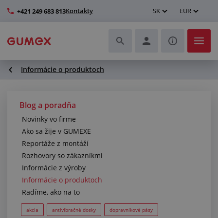
Kontakty
SK
EUR
+421 249 683 813
Informácie o produktoch
Hadice a ich kompletizácia
Profily a výroba tesnení
Blog a poradňa
Novinky vo firme
Technické plasty
Ako sa žije v GUMEXE
Reportáže z montáží
Dopravníkové pásy a montáž
Rozhovory so zákazníkmi
Informácie z výroby
Lepšie pracovné prostredie
Informácie o produktoch
Radíme, ako na to
Ďalšie gumové a plastové výrobky
akcia
antivibračné dosky
dopravníkové pásy