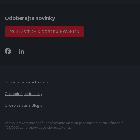
Odoberajte novinky
PRIHLÁSIŤ SA K ODBERU NOVINIEK
Ochrana osobných údajov
Obchodné podmienky
O web sa stará Blogic
Všetky práva vyhradené. Kopírovanie obsahu je zakázané podľa zákona č.
121/2000 zb. o práve autorského zákonu.