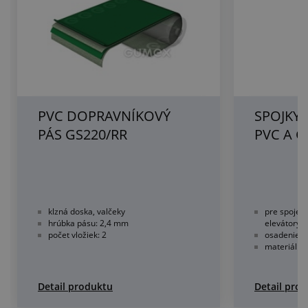
PVC DOPRAVNÍKOVÝ
SPOJKY 
PÁS GS220/RR
PVC A 
klzná doska, valčeky
pre spojen
hrúbka pásu: 2,4 mm
elevátory 
počet vložiek: 2
osadenie 
materiál: 
Detail produktu
Detail pro