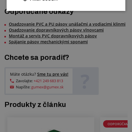
Odporúčané odkazy
Osadzovanie PVC a PU pásov unášačmi a vodiacimi klinmi
Osadzovanie dopravníkových pásov vlnovcami
Montáž a servis PVC dopravníkových pásov
Spájanie pásov mechanickými sponami
Chcete sa poradiť?
?
Máte otázku?
Sme tu pre vás!
Zavolajte:
+421 249 683 813
Napíšte:
gumex@gumex.sk
Produkty z článku
ODPORÚČAME