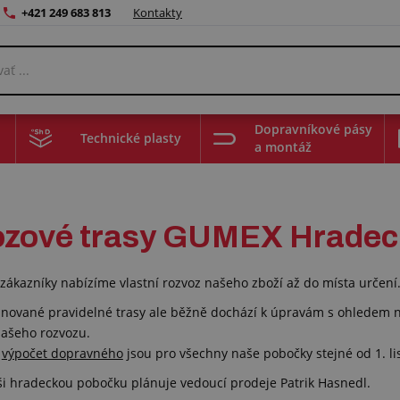
+421 249 683 813
Kontakty
Dopravníkové pásy
Technické plasty
a montáž
zové trasy GUMEX Hradec
 zákazníky nabízíme vlastní rozvoz našeho zboží až do místa určení
ované pravidelné trasy ale běžně dochází k úpravám s ohledem na 
našeho rozvozu.
o
výpočet dopravného
jsou pro všechny naše pobočky stejné od 1. l
ši hradeckou pobočku plánuje vedoucí prodeje Patrik Hasnedl.