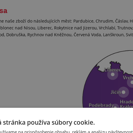
asa
 naše zboží do následujících měst: Pardubice, Chrudim, Čáslav, Ho
 Jablonec nad Nisou, Liberec, Rokytnice nad Jizerou, Vrchlabí, Trutn
d, Dobruška, Rychnov nad Kněžnou, Červená Voda, Lanškroun, Svitav
 stránka používa súbory cookie.
užívame na prispôsobenie obsahu, reklám a analýzu návštevnosti