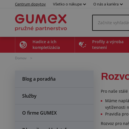
Centrum dopytov
Všetko o nákupe
O nás a kariéra
Hadice a ich
Profily a výroba
kompletizácia
tesnení
Domov
>
Rozvo
Blog a poradňa
Pro naše stálé
Služby
Máme naplán
vytíženosti 
O firme GUMEX
Pravidla pr
Rozvoz pro na