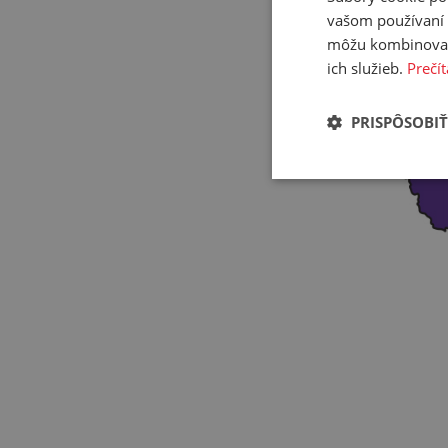
vašom používaní n
môžu kombinovať s
ich služieb.
Prečít
PRISPÔSOBIŤ