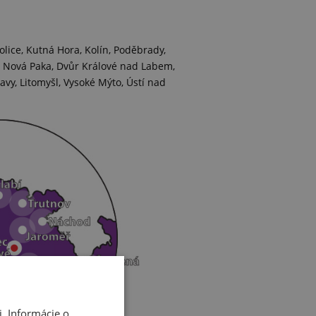
lice, Kutná Hora, Kolín, Poděbrady,
ov, Nová Paka, Dvůr Králové nad Labem,
y, Litomyšl, Vysoké Mýto, Ústí nad
. Informácie o