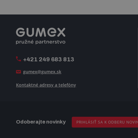
+421 249 683 813
gumex@gumex.sk
Kontaktné adresy a telefóny
Odoberajte novinky
PRIHLÁSIŤ SA K ODBERU NOVI