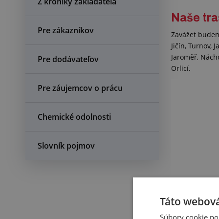
Z kroniky zakladateľa
Naše tr
Pre zákazníkov
Zavážet budeme
Jičín, Turnov,
Jaroměř, Nácho
Pre dodávateľov
Orlicí.
Pre záujemcov o prácu
Chemické odolnosti
Slovník pojmov
Táto webová
Súbory cookie po