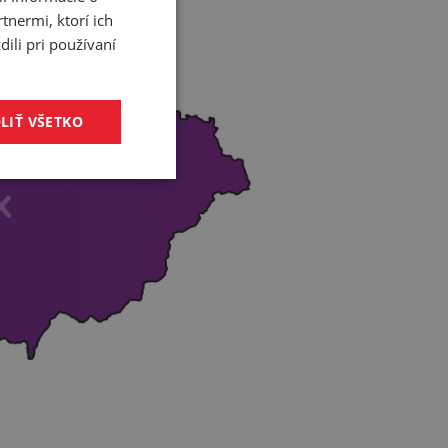
tnermi, ktorí ich
ili pri používaní
LIŤ VŠETKO