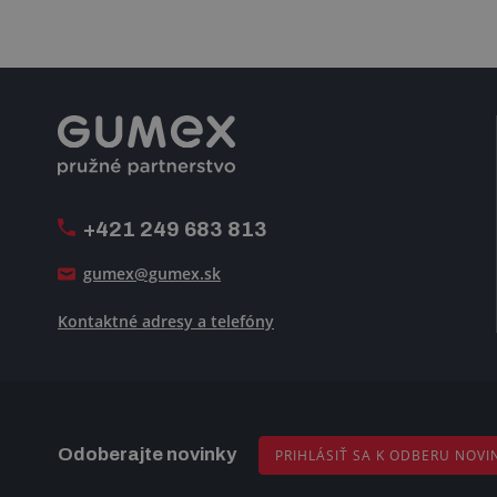
+421 249 683 813
gumex@gumex.sk
Kontaktné adresy a telefóny
Odoberajte novinky
PRIHLÁSIŤ SA K ODBERU NOVI