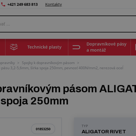
+421 249 683 813
Kontakty
Dopravníkové pásy
Technické plasty
a montáž
opravníky
>
Spojky k dopravníkovým pásom
>
 pásu 3,2-5,6mm, šírka spoja 250mm, pevnosť 400N/mm2, nerezová oceĺ
pravníkovým pásom ALIGAT
a spoja 250mm
TYP
01853250
ALIGATOR RIVET