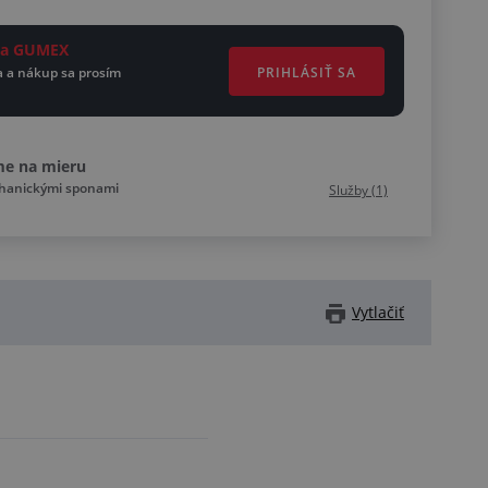
eta GUMEX
PRIHLÁSIŤ SA
a a nákup sa prosím
me na mieru
chanickými sponami
Služby (1)
Vytlačiť