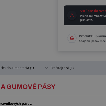
Vstúpte do sv
Pre voľbu množstv
prihláste.
Produkt upraví
Spájanie pásov me
ická dokumentácia (1)
Prečítajte si (1)
NA GUMOVÉ PÁSY
pravníkových pásov.