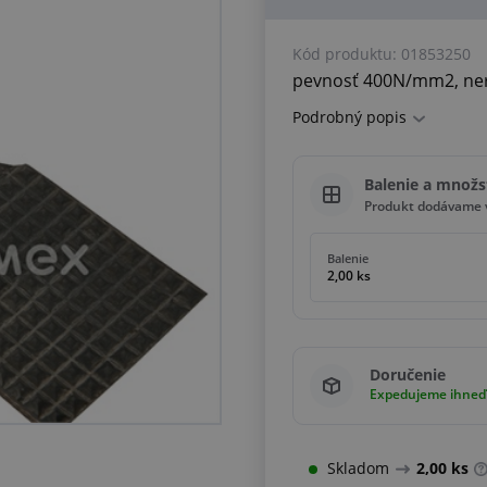
Kód produktu:
01853250
pevnosť 400N/mm2, ner
Podrobný popis
Balenie a množs
Produkt dodávame v
Balenie
2,00 ks
Doručenie
Expedujeme ihneď
Skladom
2,00 ks