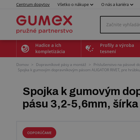
Centrum dopytov
Všetko o nákupe
O nás a kariéra
Hadice a ich
Profily a výroba
kompletizácia
tesnení
Domov
>
Dopravníkové pásy a montáž
>
Príslušenstvo na pásové d
Spojka k gumovým dopravníkovým pásom ALIGATOR RIVET, pre hrúbku
Spojka k gumovým do
pásu 3,2-5,6mm, šírk
ODPORÚČAME