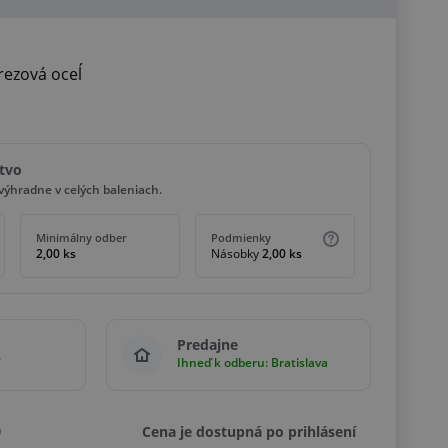
ezová oceĺ
tvo
ýhradne v celých baleniach.
Minimálny odber
Podmienky
2,00 ks
Násobky
2,00 ks
Predajne
Ihneď k odberu: Bratislava
Cena je dostupná po prihlásení