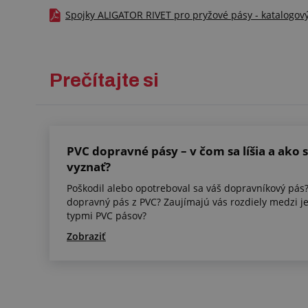
Spojky ALIGATOR RIVET pro pryžové pásy - katalogový l
Prečítajte si
PVC dopravné pásy – v čom sa líšia a ako s
vyznať?
Poškodil alebo opotreboval sa váš dopravníkový pás?
dopravný pás z PVC? Zaujímajú vás rozdiely medzi j
typmi PVC pásov?
Zobraziť