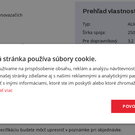
Prehľad vlastnost
enovazačích
Typ:
ALI
Šírka spoja:
25
Pre dopravníkový
3,2
ou ceny spojky
pás<br>hrúbky:
ART
, ktorý nie je súčasťou ceny
Pevnosť v ťahu:
40
 stránka používa súbory cookie.
Materiál:
ner
užívame na prispôsobenie obsahu, reklám a analýzu návštevnosti
Hmotnosť:
0,4
ašej stránky zdieľame aj s našimi reklamnými a analytickými par
Balenie:
2,0
 inými informáciami, ktoré ste im poskytli alebo ktoré zhromažd
ať viac
POVO
ecifikáciu budete môcť upresniť v poznámke pri objednávke.