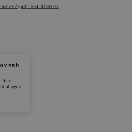
ist v CZ (pdf) - kód: 01853xxx
a v nich
 Ide o
ednotlivými