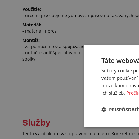
Použitie:
- určené pre spojenie gumových pásov na takzvaných s
Materiál:
- materiál: nerez
Montáž:
- za pomoci nitov a spojovacieho lanka, ktorú sú súčasť
- nutné osadiť špeciálnym prípravkom
ALIGATOR RIVET 
spojky
Táto webová
Súbory cookie po
vašom používaní n
môžu kombinovať s
ich služieb.
Prečít
PRISPÔSOBIŤ
Služby
Tento výrobok pre vás upravíme na mieru. Konkrétnu šp