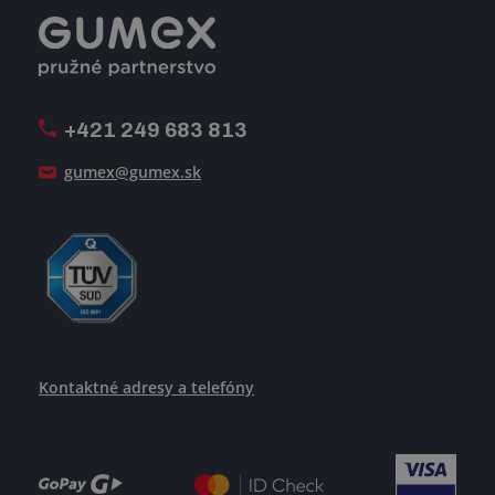
Registrácia a spolupráca
Úpravy na mieru a montáže
Voľné pracovné miesta
Firemný časopis Géčko
Oznamovacia linka
Pošlite nám svoj životopis
+421 249 683 813
Ako uspieť
gumex@gumex.sk
Kontaktné adresy a telefóny