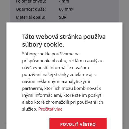
Polomer ohybu:
- mm
Odernosť duše:
60 mm³
Materiál obalu:
SBR
Materiál duše:
NR-SBR-BR
Pracovná teplota:
-35/+80 °C
Táto webová stránka používa
Farba:
čierna
súbory cookie.
Hmotnosť:
2,196 kg/m
Súbory cookie používame na
Balenie:
40,00 m
prispôsobenie obsahu, reklám a analýzu
návštevnosti. Informácie o vašom
používaní našej stránky zdieľame aj s
našimi reklamnými a analytickými
partnermi, ktorí ich môžu kombinovať s
Služby
inými informáciami, ktoré ste im poskytli
alebo ktoré zhromaždili pri používaní ich
Tento výrobok pre vás upravíme na mieru. Konkrétnu
špecifikáciu budete môcť upresniť v poznámke pri
služieb.
Prečítať viac
objednávke.
POVOLIŤ VŠETKO