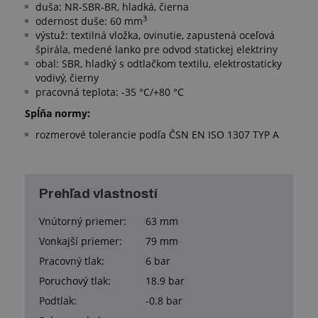
duša: NR-SBR-BR, hladká, čierna
3
odernost duše: 60 mm
výstuž: textilná vložka, ovinutie, zapustená oceľová
špirála, medené lanko pre odvod statickej elektriny
obal: SBR, hladký s odtlačkom textilu, elektrostaticky
vodivý, čierny
pracovná teplota: -35 °C/+80 °C
Spĺňa normy:
rozmerové tolerancie podľa ČSN EN ISO 1307 TYP A
Prehľad vlastností
Vnútorný priemer:
63 mm
Vonkajší priemer:
79 mm
Pracovný tlak:
6 bar
Poruchový tlak:
18.9 bar
Podtlak:
-0.8 bar