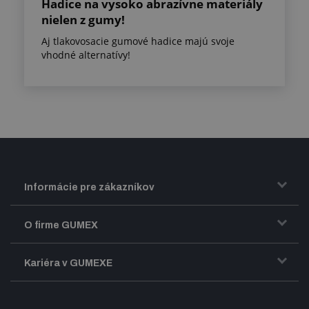
Hadice na vysoko abrazívne materiály
nielen z gumy!
Aj tlakovosacie gumové hadice majú svoje
vhodné alternatívy!
Informácie pre zákazníkov
Doprava a zasielanie tovaru
O firme GUMEX
Obchodné podmienky
Predstavenie firmy GUMEX
Kariéra v GUMEXE
Fakturácia DPH
Certifikácia ISO
Dobre zladený pracovný tím