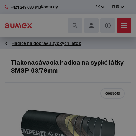
Kontakty
SK
EUR
+421 249 683 813
Hadice na dopravu sypkých látok
Hadice a ich kompletizácia
Profily a výroba tesnení
Tlakonasávacia hadica na sypké látky
SMSP, 63/79mm
Technické plasty
Dopravníkové pásy a montáž
00066063
Lepšie pracovné prostredie
Ďalšie gumové a plastové výrobky