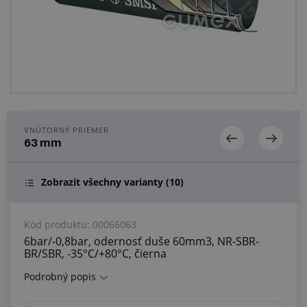
Centrum dopytov
Všetko o nákupe
O nás a kariéra
VNÚTORNÝ PRIEMER
63 mm
Zobrazit všechny varianty
(10)
Kód produktu:
00066063
6bar/-0,8bar, odernosť duše 60mm3, NR-SBR-
BR/SBR, -35°C/+80°C, čierna
Podrobný popis