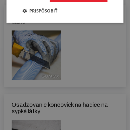
PRISPÔSOBIŤ
Manuálne rezanie hadíc na požadovanú
dĺžku
Osadzovanie koncoviek na hadice na
sypké látky