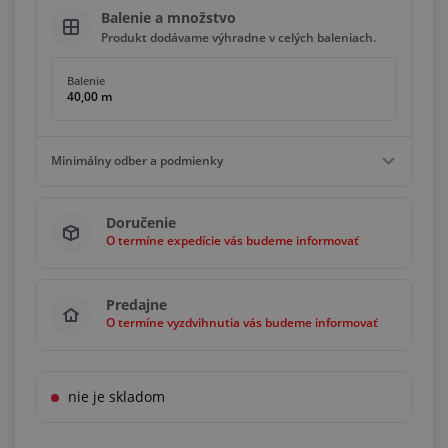
Balenie a množstvo
Produkt dodávame výhradne v celých baleniach.
Balenie
40,00 m
Minimálny odber a podmienky
Minimálny odber
Doručenie
40,00 m
O termíne expedície vás budeme informovať
Podmienky
Násobky
40,00 m
Predajne
O termíne vyzdvihnutia vás budeme informovať
nie je skladom