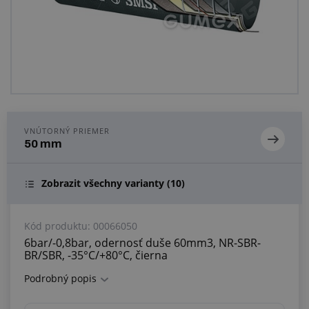
Centrum dopytov
Všetko o nákupe
O nás a kariéra
VNÚTORNÝ PRIEMER
50 mm
Zobrazit všechny varianty
(10)
Kód produktu:
00066050
6bar/-0,8bar, odernosť duše 60mm3, NR-SBR-
BR/SBR, -35°C/+80°C, čierna
Podrobný popis