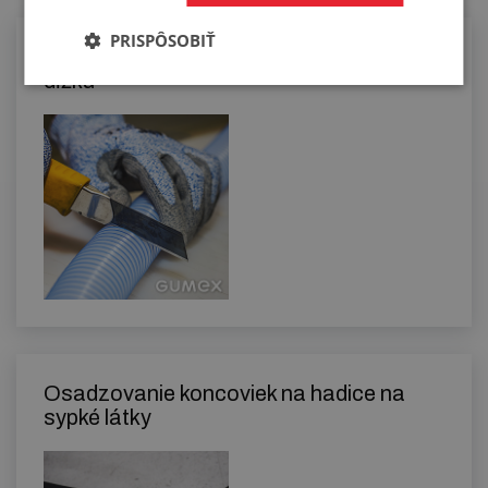
PRISPÔSOBIŤ
Manuálne rezanie hadíc na požadovanú
dĺžku
Osadzovanie koncoviek na hadice na
sypké látky