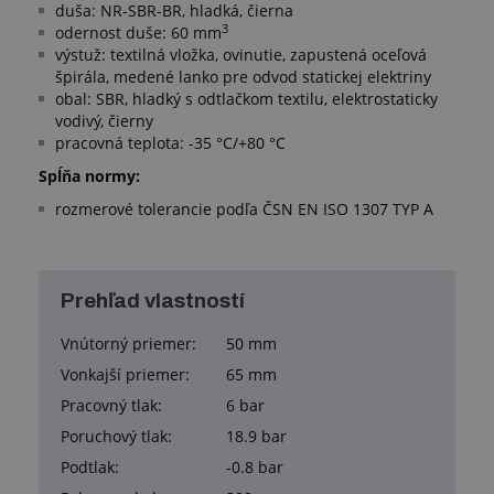
duša: NR-SBR-BR, hladká, čierna
3
odernost duše: 60 mm
výstuž: textilná vložka, ovinutie, zapustená oceľová
špirála, medené lanko pre odvod statickej elektriny
obal: SBR, hladký s odtlačkom textilu, elektrostaticky
vodivý, čierny
pracovná teplota: -35 °C/+80 °C
Spĺňa normy:
rozmerové tolerancie podľa ČSN EN ISO 1307 TYP A
Prehľad vlastností
Vnútorný priemer:
50 mm
Vonkajší priemer:
65 mm
Pracovný tlak:
6 bar
Poruchový tlak:
18.9 bar
Podtlak:
-0.8 bar