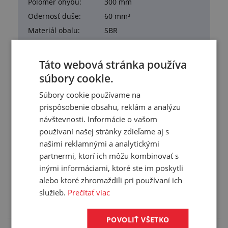
Polomer ohybu:
300 mm
Odernosť duše:
60 mm³
Materiál obalu:
SBR
Materiál duše:
NR-SBR-BR
Pracovná teplota:
-35/+80 °C
Táto webová stránka používa
Farba:
čierna
súbory cookie.
Hmotnosť:
1,850 kg/m
Súbory cookie používame na
Balenie:
40,00 m
prispôsobenie obsahu, reklám a analýzu
návštevnosti. Informácie o vašom
používaní našej stránky zdieľame aj s
našimi reklamnými a analytickými
partnermi, ktorí ich môžu kombinovať s
Služby
inými informáciami, ktoré ste im poskytli
alebo ktoré zhromaždili pri používaní ich
Tento výrobok pre vás upravíme na mieru. Konkrétnu
špecifikáciu budete môcť upresniť v poznámke pri
služieb.
Prečítať viac
objednávke.
POVOLIŤ VŠETKO