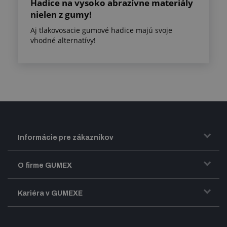
Hadice na vysoko abrazívne materiály
nielen z gumy!
Aj tlakovosacie gumové hadice majú svoje
vhodné alternatívy!
Informácie pre zákazníkov
Doprava a zasielanie tovaru
O firme GUMEX
Obchodné podmienky
Predstavenie firmy GUMEX
Kariéra v GUMEXE
Fakturácia DPH
Certifikácia ISO
Dobre zladený pracovný tím