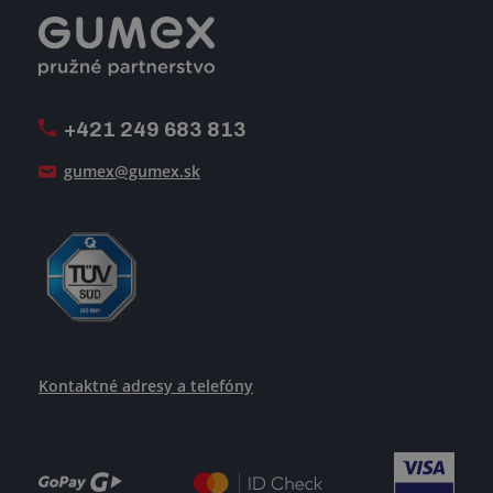
Registrácia a spolupráca
Úpravy na mieru a montáže
Voľné pracovné miesta
Firemný časopis Géčko
Oznamovacia linka
Pošlite nám svoj životopis
+421 249 683 813
Ako uspieť
gumex@gumex.sk
Kontaktné adresy a telefóny