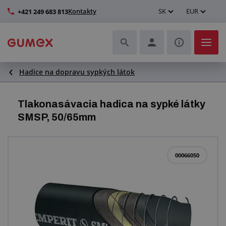
Kontakty
SK
EUR
+421 249 683 813
Hadice na dopravu sypkých látok
Hadice a ich kompletizácia
Profily a výroba tesnení
Tlakonasávacia hadica na sypké látky
SMSP, 50/65mm
Technické plasty
Dopravníkové pásy a montáž
00066050
Lepšie pracovné prostredie
Ďalšie gumové a plastové výrobky