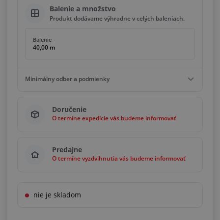
Balenie a množstvo
Produkt dodávame výhradne v celých baleniach.
Balenie
40,00 m
Minimálny odber a podmienky
Minimálny odber
Doručenie
40,00 m
O termíne expedície vás budeme informovať
Podmienky
Násobky
40,00 m
Predajne
O termíne vyzdvihnutia vás budeme informovať
nie je skladom