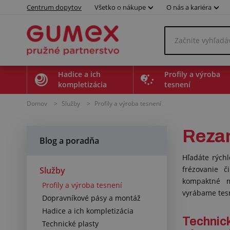
Centrum dopytov
Všetko o nákupe
O nás a kariéra
Hadice a ich
Profily a výroba
kompletizácia
tesnení
Domov
>
Služby
>
Profily a výroba tesnení
Rezan
Blog a poradňa
Hľadáte rýchl
frézovanie 
Služby
kompaktné m
Profily a výroba tesnení
vyrábame tesn
Dopravníkové pásy a montáž
Hadice a ich kompletizácia
Techn
Technické plasty