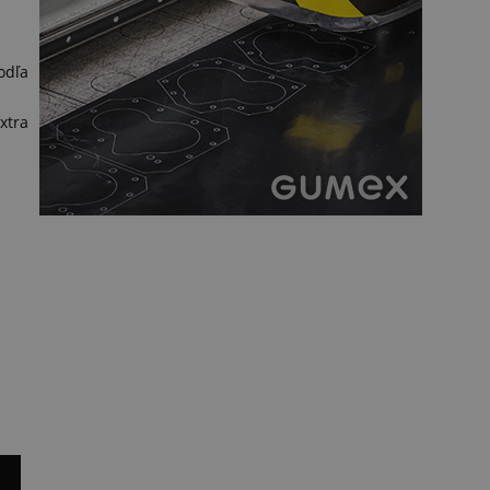
odľa
xtra