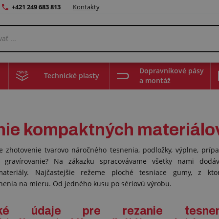
+421 249 683 813
Kontakty
Dopravníkové pásy
Technické plasty
a montáž
ie kompaktných materiálov 
e zhotovenie tvarovo náročného tesnenia, podložky, výplne, príp
či gravírovanie? Na zákazku spracovávame všetky nami dodá
ateriály. Najčastejšie režeme ploché tesniace gumy, z kto
enia na mieru. Od jedného kusu po sériovú výrobu.
ické údaje pre rezanie tesnen