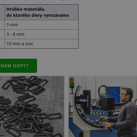
Hrúbka materiálu,
do ktorého diery vyrezávame
3 mm
3 - 8 mm
10 mm a viac
 NÁM DOPYT