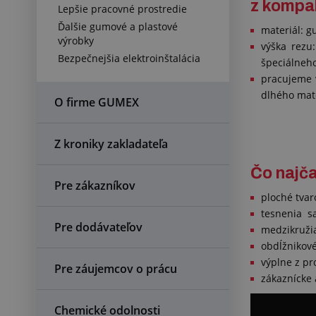
z kompak
Lepšie pracovné prostredie
Ďalšie gumové a plastové
materiál: g
výrobky
výška rezu
Bezpečnejšia elektroinštalácia
špeciálneho
pracujeme 
dlhého mat
O firme GUMEX
Z kroniky zakladateľa
Čo najč
Pre zákazníkov
ploché tvar
tesnenia s
Pre dodávateľov
medzikružia
obdĺžnikové
výplne z pr
Pre záujemcov o prácu
zákaznícke 
Chemické odolnosti