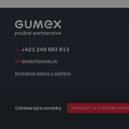
+421 249 683 813
gumex@gumex.sk
Kontaktné adresy a telefóny
Odoberajte novinky
PRIHLÁSIŤ SA K ODBERU NOVI