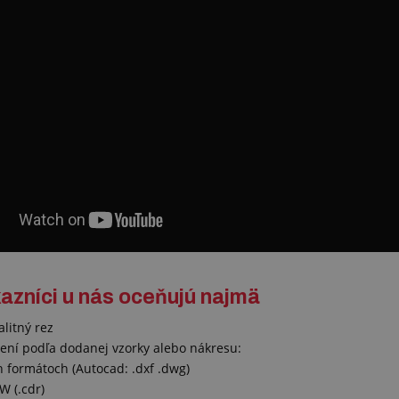
azníci u nás oceňujú najmä
alitný rez
ení podľa dodanej vzorky alebo nákresu:
 formátoch (Autocad: .dxf .dwg)
W (.cdr)