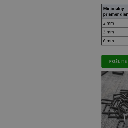
Minimálny
priemer dier
2 mm
3 mm
6 mm
POŠLITE