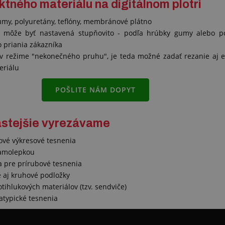
tného materiálu na digitálnom plotri
umy, polyuretány, teflóny, membránové plátno
: môže byť nastavená stupňovito - podľa hrúbky gumy alebo p
 priania zákazníka
v režime "nekonečného pruhu", je teda možné zadať rezanie aj e
eriálu
POŠLITE NÁM DOPYT
astejšie vyrezávame
ové výkresové tesnenia
amolepkou
 pre prírubové tesnenia
 aj kruhové podložky
otihlukových materiálov (tzv. sendviče)
atypické tesnenia