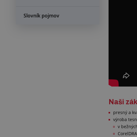
Slovník pojmov
Naši zák
presný a kv
výroba tesn
v bežných
CorelDRA