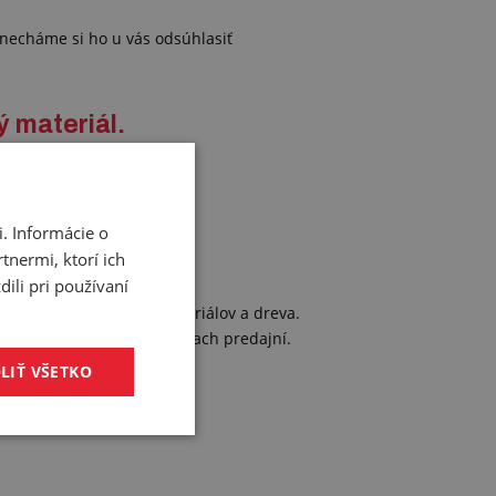
necháme si ho u vás odsúhlasiť
ý materiál.
. Informácie o
e?
tnermi, ktorí ich
ili pri používaní
zliatin, sendvičových materiálov a dreva.
ojov, vzoriek vo vzorkovniach predajní.
LIŤ VŠETKO