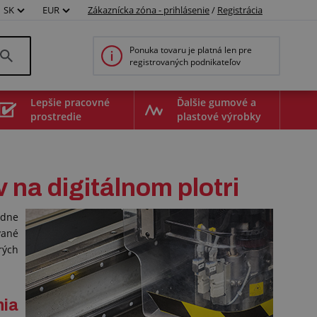
SK
EUR
Zákaznícka zóna - prihlásenie
/
Registrácia
Ponuka tovaru je platná len pre
registrovaných podnikateľov
Lepšie pracovné
Ďalšie gumové a
prostredie
plastové výrobky
na digitálnom plotri
adne
vané
rých
ia