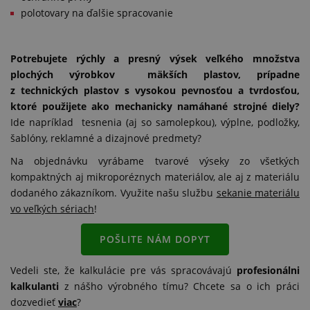
polotovary na ďalšie spracovanie
Potrebujete rýchly a presný výsek veľkého množstva
plochých výrobkov mäkších plastov, prípadne
z technických plastov s vysokou pevnosťou a tvrdosťou,
ktoré použijete ako mechanicky namáhané strojné diely?
Ide napríklad tesnenia (aj so samolepkou), výplne, podložky,
šablóny, reklamné a dizajnové predmety?
Na objednávku vyrábame tvarové výseky zo všetkých
kompaktných aj mikroporéznych materiálov, ale aj z materiálu
dodaného zákazníkom. Využite našu službu
sekanie materiálu
vo veľkých sériach
!
POŠLITE NÁM DOPYT
Vedeli ste, že kalkulácie pre vás spracovávajú
profesionálni
kalkulanti
z nášho výrobného tímu? Chcete sa o ich práci
dozvedieť
viac
?