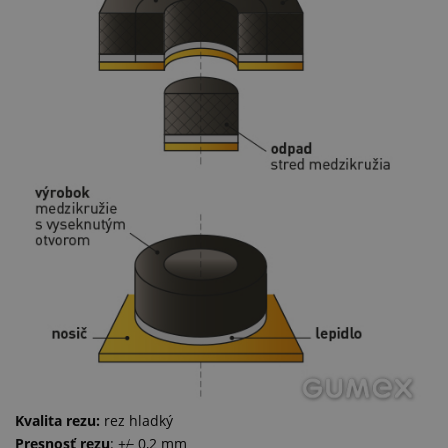
Kvalita rezu:
rez hladký
Presnosť rezu
: +/̶̶ 0,2 mm