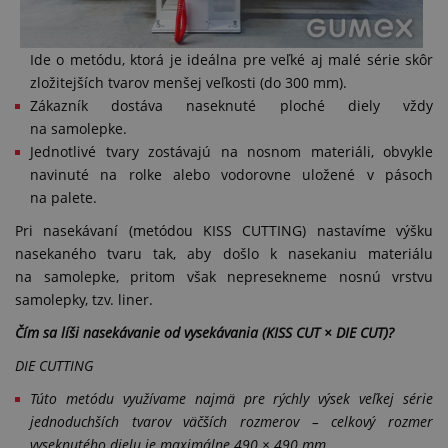
Ide o metódu, ktorá je ideálna pre veľké aj malé série skôr
zložitejších tvarov menšej veľkosti (do 300 mm).
Zákazník dostáva naseknuté ploché diely vždy
na samolepke.
Jednotlivé tvary zostávajú na nosnom materiáli, obvykle
navinuté na rolke alebo vodorovne uložené v pásoch
na palete.
Pri nasekávaní (metódou KISS CUTTING) nastavíme výšku
nasekaného tvaru tak, aby došlo k nasekaniu materiálu
na samolepke, pritom však nepresekneme nosnú vrstvu
samolepky, tzv. liner.
Čím sa líši nasekávanie od vysekávania (KISS CUT × DIE CUT)?
DIE CUTTING
Túto metódu využívame najmä pre rýchly výsek veľkej série
jednoduchších tvarov väčších rozmerov – celkový rozmer
vyseknutého dielu je maximálne 490 × 490 mm.