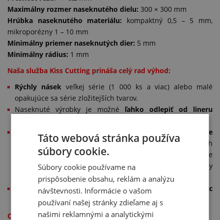
Maximálny rozmer naseknutého dielu:
300 × 300 mm
Hrúbka naseknutého materiálu:
kompaktný 0,5 – 5 mm,
mikroporézny 1 – 10 mm
Minimálny priemer naseknutých dier:
5 mm
Minimálny rádius:
1 mm
Naša služba Kiss Cutting prináša celý rad výhod:
Rýchly násek
veľkej série (1 000 ks a viac) alebo malé
opakujúce sa série zložitejších tvarov.
Naseknuté výrobky je možné
ľahko odlepiť od lineru
bez toho, aby sa poškodil okraj naseknutého dielu
.
Na vyžiadanie nasekneme požadované tvary vrátane
Táto webová stránka používa
tzv. ušká alebo zobáčiku (fingerlift)
,čo umožní zložitejších
súbory cookie.
tvaroch alebo veľmi drobných dieloch ešte jednoduchšie
uchopenie a vybratie naseknutého dielu z lineru aj rýchly
Súbory cookie používame na
priebeh finálnej montáže.
prispôsobenie obsahu, reklám a analýzu
Matrice pre násek môžu byť viactlačové – naseknú viac
návštevnosti. Informácie o vašom
dielov naraz.
používaní našej stránky zdieľame aj s
našimi reklamnými a analytickými
Obmedzenia: