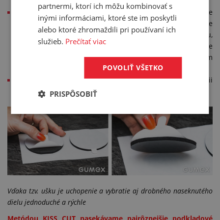
partnermi, ktorí ich môžu kombinovať s
Finančné:
je nutné obstaranie matrice v danom rozmere
inými informáciami, ktoré ste im poskytli
(maximálne 300 × 300 mm). Cena matrice sa pohybuje
alebo ktoré zhromaždili pri používaní ich
od 125 a viac. Približne toľko stojí napríklad raznica výrobku,
služieb.
Prečítať viac
ktorého výkres nájdete nižšie: ide o medzikružie
s vnútorným priemerom 12 mm a vonkajším priemerom
POVOLIŤ VŠETKO
22 mm.
Technické:
naseknuté tvarované diely sú vždy v kombinácii
so samolepkou.
PRISPÔSOBIŤ
Vďaka tzv. ušku je uchopenie a vybratie aj drobného naseknutého
dielu jednoduché a rýchle
Metódou KISS CUT nasekávame najrôznejšie podkladové