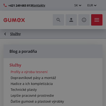
Kontakty
SK
EUR
+421 249 683 813
Služby
Hadice a ich kompletizácia
Profily a výroba tesnení
Blog a poradňa
Technické plasty
Služby
Profily a výroba tesnení
Dopravníkové pásy a montáž
Dopravníkové pásy a montáž
Hadice a ich kompletizácia
Lepšie pracovné prostredie
Technické plasty
Lepšie pracovné prostredie
Ďalšie gumové a plastové výrobky
Ďalšie gumové a plastové výrobky