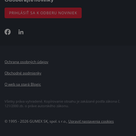
PRIHLÁSIŤ SA K ODBERU NOVINIEK
Ochrana osobných údajov
Obchodné podmienky
O web sa stará Blogic
Všetky práva vyhradené. Kopírovanie obsahu je zakázané podľa zákona č.
121/2000 zb. o práve autorského zákonu.
© 1995 - 2026 GUMEX SK, spol. s r.o.,
Upraviť nastavenia cookies