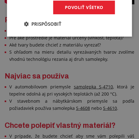
POVOLIŤ VŠETKO
Poradíme aké samolepky použiť
PRISPÔSOBIŤ
Aký materiál chcete polepiť?
Pre aké prostredie je materiál určený (vlhkosť, teplota)?
Aké tvary budete chcieť z materiálu vyrezať?
S ohľadom na mieru detailu vyrezávaných tvarov zvolíme
vhodnú technológiu rezania aj druh samolepky.
Najviac sa používa
V automobilovom priemysle
samolepka S-4710
, ktorá je
tepelne odolná aj pri vysokých teplotách (až 200 °C).
V stavebnom a nábytkárskom priemysle sa podľa
požiadaviek používa samolepka
S-4608
nebo
S-4610
.
Chcete polepiť vlastný materiál?
V prípade, že budete chcieť aby sme vám polepili váš