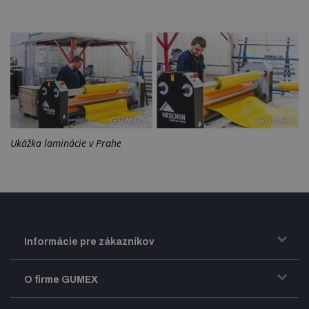
Ukážka laminácie v Prahe
Informácie pre zákazníkov
Doprava a zasielanie tovaru
O firme GUMEX