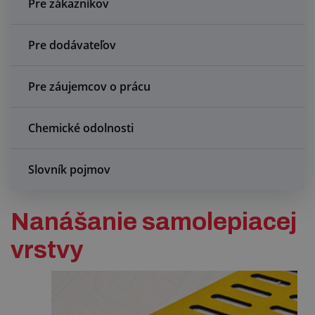
Pre zákazníkov
Centrum dopytov
Pre dodávateľov
Všetko o nákupe
O nás a kariéra
Pre záujemcov o prácu
Chemické odolnosti
Slovník pojmov
Nanášanie samolepiacej
vrstvy