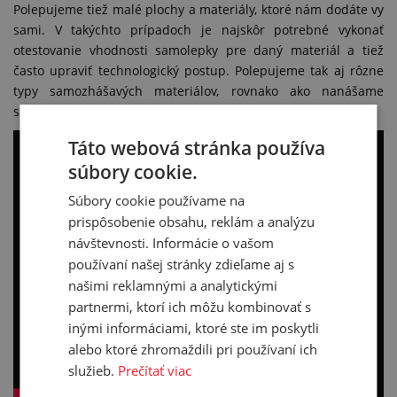
Polepujeme tiež malé plochy a materiály, ktoré nám dodáte vy
sami. V takýchto prípadoch je najskôr potrebné vykonať
otestovanie vhodnosti samolepky pre daný materiál a tiež
často upraviť technologický postup. Polepujeme tak aj rôzne
typy samozhášavých materiálov, rovnako ako nanášame
samolepku na niektoré typy látok a tkanín.
Táto webová stránka používa
súbory cookie.
Súbory cookie používame na
prispôsobenie obsahu, reklám a analýzu
návštevnosti. Informácie o vašom
používaní našej stránky zdieľame aj s
našimi reklamnými a analytickými
partnermi, ktorí ich môžu kombinovať s
inými informáciami, ktoré ste im poskytli
alebo ktoré zhromaždili pri používaní ich
služieb.
Prečítať viac