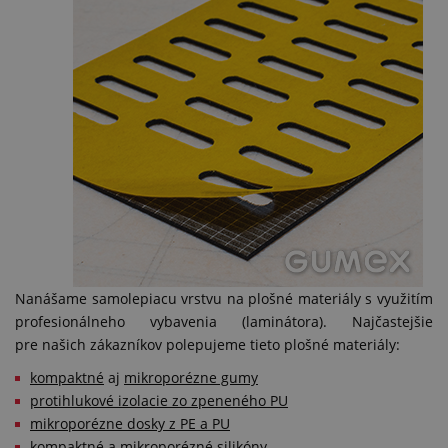
Nanášame samolepiacu vrstvu na plošné materiály s využitím
profesionálneho vybavenia (laminátora). Najčastejšie
pre našich zákazníkov polepujeme tieto plošné materiály:
kompaktné
aj
mikroporézne gumy
protihlukové izolacie zo zpeneného PU
mikroporézne dosky z PE a PU
kompaktné
a
mikroporézné
silikóny