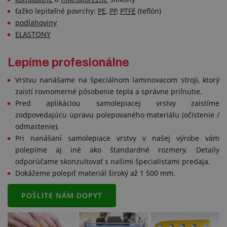
ťažko lepiteľné povrchy:
PE
,
PP
,
PTFE
(teflón)
podlahoviny
ELASTONY
Lepíme profesionálne
Vrstvu nanášame na špeciálnom laminovacom stroji, ktorý
zaistí rovnomerné pôsobenie tepla a správne priľnutie.
Pred aplikáciou samolepiacej vrstvy zaistíme
zodpovedajúcu úpravu polepovaného materiálu (očistenie /
odmastenie).
Pri nanášaní samolepiace vrstvy v našej výrobe vám
polepíme aj iné ako štandardné rozmery. Detaily
odporúčame skonzultovať s našimi špecialistami predaja.
Dokážeme polepiť materiál široký až 1 500 mm.
POŠLITE NÁM DOPYT