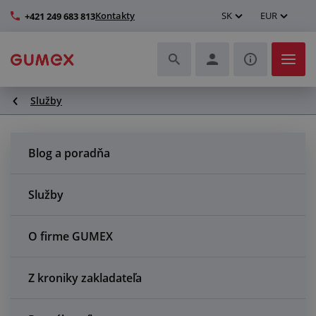
Kontakty
SK
EUR
+421 249 683 813
Služby
Hadice a ich kompletizácia
Profily a výroba tesnení
Blog a poradňa
Technické plasty
Služby
Dopravníkové pásy a montáž
O firme GUMEX
Lepšie pracovné prostredie
Z kroniky zakladateľa
Ďalšie gumové a plastové výrobky