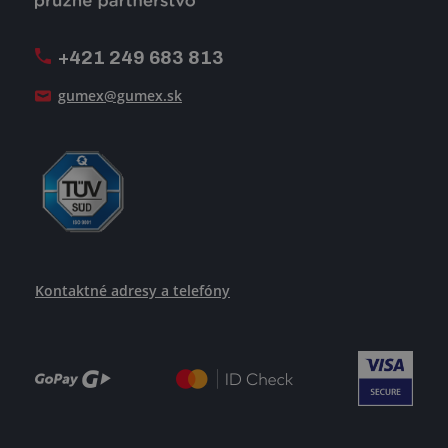
Firemný časopis Géčko
Oznamovacia linka
Pošlite nám svoj životopis
+421 249 683 813
Ako uspieť
gumex@gumex.sk
Kontaktné adresy a telefóny