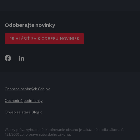
Odoberajte novinky
PRIHLÁSIŤ SA K ODBERU NOVINIEK
Ochrana osobných údajov
Obchodné podmienky
O web sa stará Blogic
Všetky práva vyhradené. Kopírovanie obsahu je zakázané podľa zákona č.
121/2000 zb. o práve autorského zákonu.