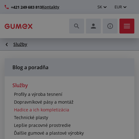
Kontakty
SK
EUR
+421 249 683 813
Služby
Hadice a ich kompletizácia
Profily a výroba tesnení
Blog a poradňa
Technické plasty
Služby
Profily a výroba tesnení
Dopravníkové pásy a montáž
Dopravníkové pásy a montáž
Hadice a ich kompletizácia
Lepšie pracovné prostredie
Technické plasty
Lepšie pracovné prostredie
Ďalšie gumové a plastové výrobky
Ďalšie gumové a plastové výrobky