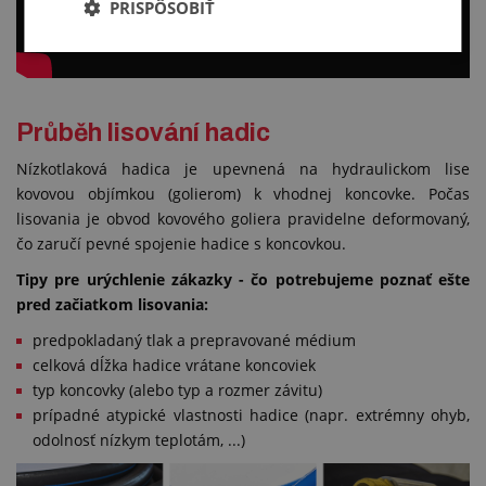
PRISPÔSOBIŤ
Průběh lisování hadic
Nízkotlaková hadica je upevnená na hydraulickom lise
kovovou objímkou (golierom) k vhodnej koncovke. Počas
lisovania je obvod kovového goliera pravidelne deformovaný,
čo zaručí pevné spojenie hadice s koncovkou.
Tipy pre urýchlenie zákazky - čo potrebujeme poznať ešte
pred začiatkom lisovania:
predpokladaný tlak a prepravované médium
celková dĺžka hadice vrátane koncoviek
typ koncovky (alebo typ a rozmer závitu)
prípadné atypické vlastnosti hadice (napr. extrémny ohyb,
odolnosť nízkym teplotám, ...)