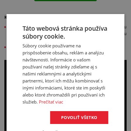
Ktoré hadice sa nehodia na zalisovanie?
hadice s tenkou stenou, ktoré nezaručia pevnú fixaciu
Táto webová stránka používa
koncovky (doporučujeme spojenie s koncovkou pomocou
súbory cookie.
spony)
Súbory cookie používame na
ploché textilné hadice (využite našu službu drátkovanie)
prispôsobenie obsahu, reklám a analýzu
návštevnosti. Informácie o vašom
používaní našej stránky zdieľame aj s
našimi reklamnými a analytickými
partnermi, ktorí ich môžu kombinovať s
inými informáciami, ktoré ste im poskytli
alebo ktoré zhromaždili pri používaní ich
služieb.
Prečítať viac
POVOLIŤ VŠETKO