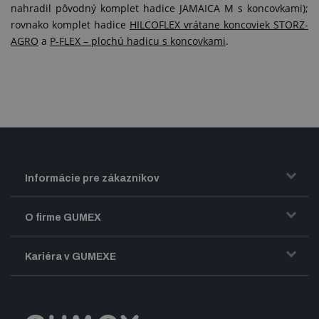
nahradil pôvodný komplet hadice JAMAICA M s koncovkami);
rovnako komplet hadice
HILCOFLEX vrátane koncoviek STORZ-
AGRO
a
P-FLEX – plochú hadicu s koncovkami
.
Informácie pre zákazníkov
Doprava a zasielanie tovaru
O firme GUMEX
Obchodné podmienky
Predstavenie firmy GUMEX
Kariéra v GUMEXE
Fakturácia DPH
Certifikácia ISO
Dobre zladený pracovný tím