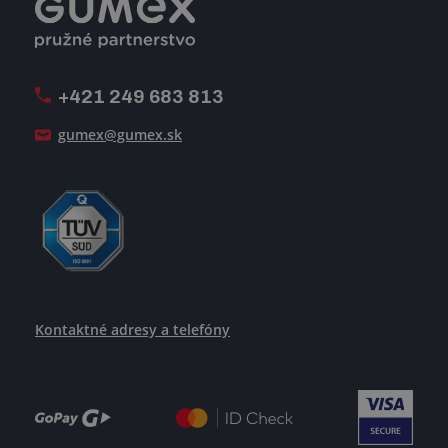
Registrácia a spolupráca
Úpravy na mieru a montáže
Voľné pracovné miesta
Firemný časopis Géčko
Oznamovacia linka
Pošlite nám svoj životopis
+421 249 683 813
Ako uspieť
gumex@gumex.sk
Kontaktné adresy a telefóny