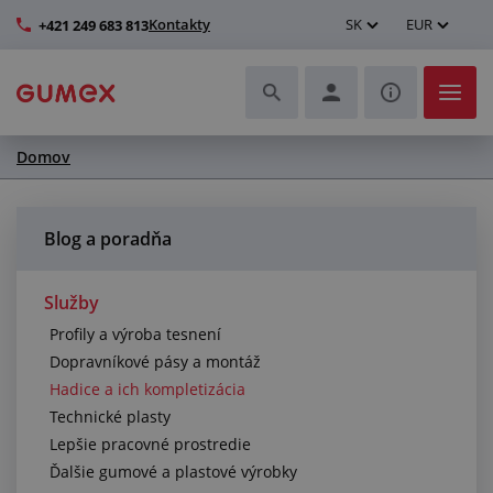
Kontakty
SK
EUR
+421 249 683 813
Domov
Hadice a ich kompletizácia
Profily a výroba tesnení
Blog a poradňa
Technické plasty
Služby
Profily a výroba tesnení
Dopravníkové pásy a montáž
Dopravníkové pásy a montáž
Hadice a ich kompletizácia
Lepšie pracovné prostredie
Technické plasty
Lepšie pracovné prostredie
Ďalšie gumové a plastové výrobky
Ďalšie gumové a plastové výrobky