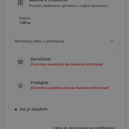
Produkt dodávame výhradne v celých baleniach.
Balenie
1,00 m
Minimálny odber a podmienky
Minimálny odber
Doručenie
1,00 m
O termíne expedície vás budeme informovať
Podmienky
Násobky
1,00 m
Predajne
O termíne vyzdvihnutia vás budeme informovať
nie je skladom
Cena je dostupná po prihlásení