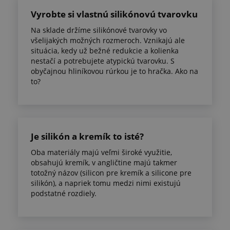
Vyrobte si vlastnú silikónovú tvarovku
Na sklade držíme silikónové tvarovky vo
všelijakých možných rozmeroch. Vznikajú ale
situácia, kedy už bežné redukcie a kolienka
nestačí a potrebujete atypickú tvarovku. S
obyčajnou hliníkovou rúrkou je to hračka. Ako na
to?
Je silikón a kremík to isté?
Oba materiály majú veľmi široké využitie,
obsahujú kremík, v angličtine majú takmer
totožný názov (silicon pre kremík a silicone pre
silikón), a napriek tomu medzi nimi existujú
podstatné rozdiely.