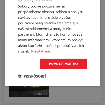
Služby
Súbory cookie používame na
Tento výrobok pre vás upravíme na mieru. Konkrétnu
prispôsobenie obsahu, reklám a analýzu
špecifikáciu budete môcť upresniť v poznámke pri
návštevnosti. Informácie o vašom
objednávke.
používaní našej stránky zdieľame aj s
našimi reklamnými a analytickými
partnermi, ktorí ich môžu kombinovať s
inými informáciami, ktoré ste im poskytli
Kompletizácia hadíc koncovkami
alebo ktoré zhromaždili pri používaní ich
pomocou spôn
služieb.
Prečítať viac
POVOLIŤ VŠETKO
PRISPÔSOBIŤ