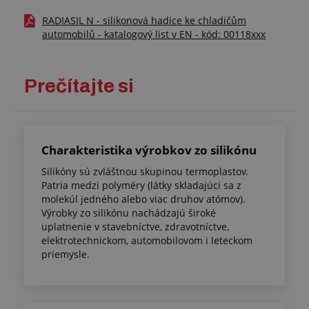
RADIASIL N - silikonová hadice ke chladičům
automobilů - katalogový list v EN - kód: 00118xxx
Prečítajte si
Charakteristika výrobkov zo silikónu
Silikóny sú zvláštnou skupinou termoplastov.
Patria medzi polyméry (látky skladajúci sa z
molekúl jedného alebo viac druhov atómov).
Výrobky zo silikónu nachádzajú široké
uplatnenie v stavebníctve, zdravotníctve,
elektrotechnickom, automobilovom i leteckom
priemysle.