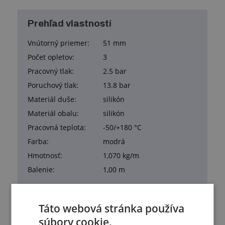
Prehľad vlastností
Vnútorný priemer:
51 mm
Počet opletov:
3
Pracovný tlak:
2.5 bar
Poruchový tlak:
13.8 bar
Materiál duše:
silikón
Materiál obalu:
silikón
Pracovná teplota:
-50/+180 °C
Farba:
modrá
Hmotnosť:
1,070 kg/m
Balenie:
1,00 m
Táto webová stránka používa
súbory cookie.