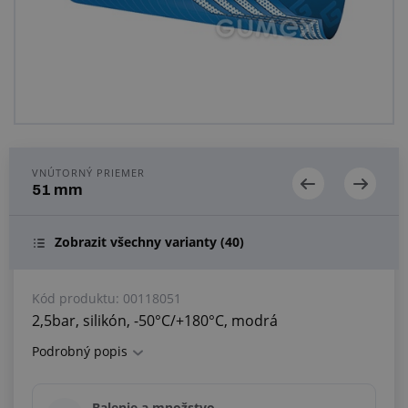
Centrum dopytov
Všetko o nákupe
O nás a kariéra
VNÚTORNÝ PRIEMER
51 mm
Zobrazit všechny varianty
(40)
Kód produktu:
00118051
2,5bar, silikón, -50°C/+180°C, modrá
Podrobný popis
Balenie a množstvo