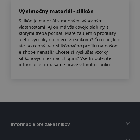
Výnimočný materiál - silikón
Silikón je materiál s mnohými výbornými
vlastnosťami. Aj on má však svoje slabiny, s
ktorými treba počítať. Máte záujem o produkty
alebo výrobky na mieru zo silikónu? Čo robiť, keď
ste potrebný tvar silikónového profilu na našom
e-shope nenašli? Chcete si vyskúšať vzorky
silikónových tesniacich gúm? Všetky dôležité
informácie prinášame práve v tomto článku.
Informácie pre zákazníkov
Doprava a zasielanie tovaru