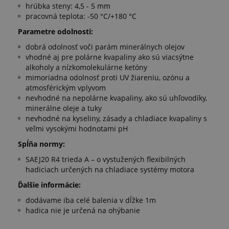
hrúbka steny: 4,5 - 5 mm
pracovná teplota: -50 °C/+180 °C
Parametre odolnosti:
dobrá odolnosť voči parám minerálnych olejov
vhodné aj pre polárne kvapaliny ako sú viacsýtne
alkoholy a nízkomolekulárne ketóny
mimoriadna odolnosť proti UV žiareniu, ozónu a
atmosférickým vplyvom
nevhodné na nepolárne kvapaliny, ako sú uhľovodíky,
minerálne oleje a tuky
nevhodné na kyseliny, zásady a chladiace kvapaliny s
veľmi vysokými hodnotami pH
Spĺňa normy:
SAEJ20 R4 trieda A – o vystužených flexibilných
hadiciach určených na chladiace systémy motora
Ďalšie informácie:
dodávame iba celé balenia v dĺžke 1m
hadica nie je určená na ohýbanie