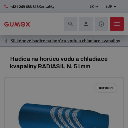
Kontakty
SK
EUR
+421 249 683 813
Silikónové hadice na horúcu vodu a chladiace kvapaliny
Hadice a ich kompletizácia
Profily a výroba tesnení
Hadica na horúcu vodu a chladiace
kvapaliny RADIASIL N, 51mm
Technické plasty
Dopravníkové pásy a montáž
00118051
Lepšie pracovné prostredie
Ďalšie gumové a plastové výrobky