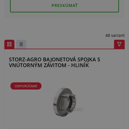
Centrum dopytov
PRESKÚMAŤ
Všetko o nákupe
O nás a kariéra
48 variant
STORZ-AGRO BAJONETOVÁ SPOJKA S
VNÚTORNÝM ZÁVITOM - HLINÍK
ODPORÚČAME