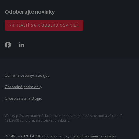
Odoberajte novinky
PRIHLÁSIŤ SA K ODBERU NOVINIEK
Ochrana osobných údajov
Obchodné podmienky
O web sa stará Blogic
Všetky práva vyhradené. Kopírovanie obsahu je zakázané podľa zákona č.
121/2000 zb. o práve autorského zákonu.
© 1995 - 2026 GUMEX SK, spol. s r.o.,
Upraviť nastavenia cookies