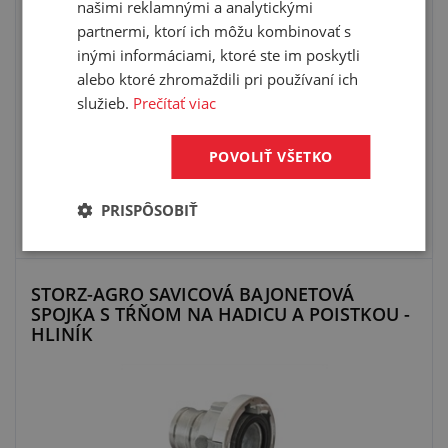
našimi reklamnými a analytickými
partnermi, ktorí ich môžu kombinovať s
tlaková spojka
inými informáciami, ktoré ste im poskytli
tesnenie: SBR
alebo ktoré zhromaždili pri používaní ich
materiál: odlievaný hliník
služieb.
Prečítať viac
POVOLIŤ VŠETKO
PRISPÔSOBIŤ
VYBRAŤ VARIANT
STORZ-AGRO SAVICOVÁ BAJONETOVÁ
SPOJKA S TŔŇOM NA HADICU A POISTKOU -
HLINÍK