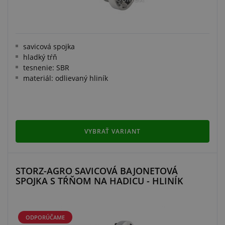
savicová spojka
hladký tŕň
tesnenie: SBR
materiál: odlievaný hliník
VYBRAŤ VARIANT
STORZ-AGRO SAVICOVÁ BAJONETOVÁ
SPOJKA S TŔŇOM NA HADICU - HLINÍK
ODPORÚČAME