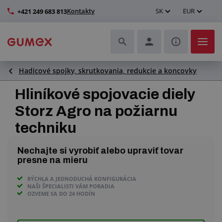
Kontakty
SK
EUR
+421 249 683 813
Hadicové spojky, skrutkovania, redukcie a koncovky
Hadice a ich kompletizácia
Hliníkové spojovacie diely
Profily a výroba tesnení
Storz Agro na požiarnu
techniku
Technické plasty
Nechajte si vyrobiť alebo upraviť tovar
Dopravníkové pásy a montáž
presne na mieru
Lepšie pracovné prostredie
RÝCHLA A JEDNODUCHÁ KONFIGURÁCIA
NAŠI ŠPECIALISTI VÁM PORADIA
OZVEME SA DO 24 HODÍN
Ďalšie gumové a plastové výrobky