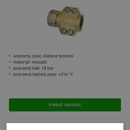
vnútorný závit, vrátane tesnení
materiál: mosadz
pracovný tlak: 18 bar
pracovná teplota pary: +210 °C
VYBRAŤ VARIANT
NÁHRADNÉ TESNENIE DO VNÚTORNÝCH