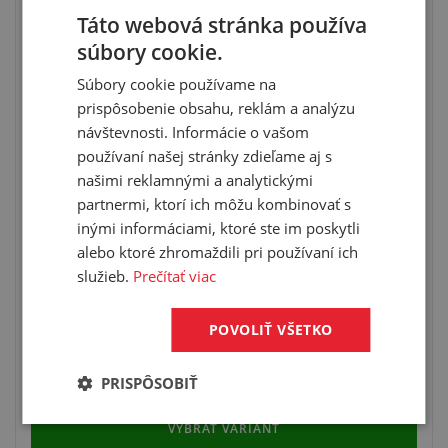
ZÁVITOV SKRUTKOVANIA NA PARU
Táto webová stránka používa
súbory cookie.
Súbory cookie používame na
prispôsobenie obsahu, reklám a analýzu
návštevnosti. Informácie o vašom
používaní našej stránky zdieľame aj s
našimi reklamnými a analytickými
partnermi, ktorí ich môžu kombinovať s
inými informáciami, ktoré ste im poskytli
alebo ktoré zhromaždili pri používaní ich
do vnútorných závitov
služieb.
Prečítať viac
na skrutkovanie na paru
frenzelit Novatec Speciál
farba: zlatohnedá
POVOLIŤ VŠETKO
PRISPÔSOBIŤ
VYBRAŤ VARIANT