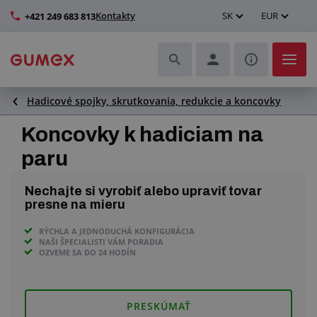
Kontakty
SK
EUR
+421 249 683 813
Hadicové spojky, skrutkovania, redukcie a koncovky
Hadice a ich kompletizácia
Koncovky k hadiciam na
Profily a výroba tesnení
paru
Technické plasty
Nechajte si vyrobiť alebo upraviť tovar
presne na mieru
Dopravníkové pásy a montáž
RÝCHLA A JEDNODUCHÁ KONFIGURÁCIA
NAŠI ŠPECIALISTI VÁM PORADIA
Lepšie pracovné prostredie
OZVEME SA DO 24 HODÍN
Ďalšie gumové a plastové výrobky
PRESKÚMAŤ