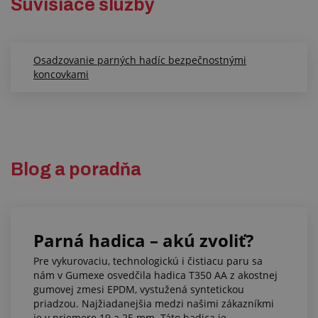
Súvisiace služby
Osadzovanie parných hadíc bezpečnostnými
koncovkami
Blog a poradňa
Parná hadica – akú zvoliť?
Pre vykurovaciu, technologickú i čistiacu paru sa
nám v Gumexe osvedčila hadica T350 AA z akostnej
gumovej zmesi EPDM, vystužená syntetickou
priadzou. Najžiadanejšia medzi našimi zákazníkmi
je v priemere 19 a 25 mm. Táto hadica je