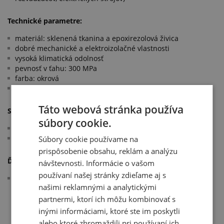
Technické parametre:
materiál: sklenená tkanina a epoxirezolová živica
dobré mechanické a elektroizolačné vlastnosti
vysoká klimatická odolnosť
pevnosť v ťahu: 300 MPa
farba: okrová
pracovná teplota: +130 °C
Táto webová stránka používa
Spĺňa normy:
súbory cookie.
typ podľa DIN 7735: Hgw 2372
typ podľa DIN-EN 6089: EPGC201
Súbory cookie používame na
prispôsobenie obsahu, reklám a analýzu
Ďalšie informácie:
návštevnosti. Informácie o vašom
používaní našej stránky zdieľame aj s
dodávame len na objednávku, uvedené ceny sú orientačné
našimi reklamnými a analytickými
a závisia od počtu objednaných kusov
partnermi, ktorí ich môžu kombinovať s
inými informáciami, ktoré ste im poskytli
alebo ktoré zhromaždili pri používaní ich