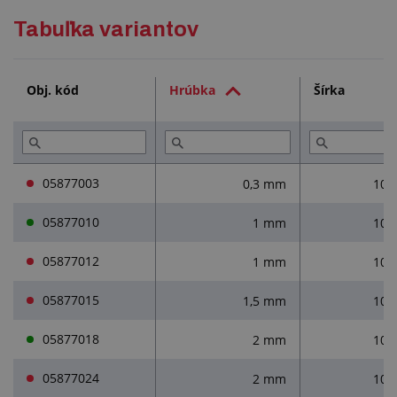
Podrobný popis
Tabuľka variantov
Technická dokumentácia (1)
Obj. kód
Hrúbka
Šírka
Služby (4)
Prečítajte si (1)
05877003
0,3 mm
102
05877010
1 mm
105
05877012
1 mm
105
05877015
1,5 mm
102
05877018
2 mm
102
05877024
2 mm
105