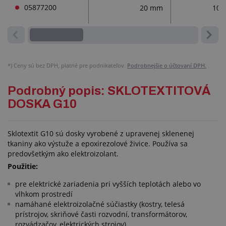
05877200
20 mm
105
*)
Ceny sú bez DPH, platné pre podnikateľov.
Podrobnejšie o účtovaní DPH.
Podrobný popis: SKLOTEXTITOVÁ
DOSKA G10
Sklotextit G10 sú dosky vyrobené z upravenej sklenenej
tkaniny ako výstuže a epoxirezolové živice. Používa sa
predovšetkým ako elektroizolant.
Použitie:
pre elektrické zariadenia pri vyšších teplotách alebo vo
vlhkom prostredí
namáhané elektroizolačné súčiastky (kostry, telesá
prístrojov, skriňové časti rozvodní, transformátorov,
rozvádzačov, elektrických strojov)