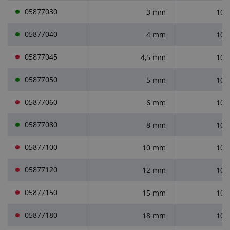
05877030
3 mm
105
05877040
4 mm
105
05877045
4,5 mm
102
05877050
5 mm
105
05877060
6 mm
105
05877080
8 mm
105
05877100
10 mm
105
05877120
12 mm
105
05877150
15 mm
105
05877180
18 mm
105