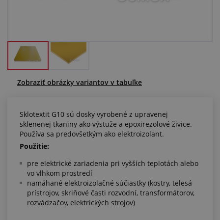
Centrum dopytov
Všetko o nákupe
O nás a kariéra
Zobraziť obrázky variantov v tabuľke
Sklotextit G10 sú dosky vyrobené z upravenej
sklenenej tkaniny ako výstuže a epoxirezolové živice.
Používa sa predovšetkým ako elektroizolant.
Použitie:
pre elektrické zariadenia pri vyšších teplotách alebo
vo vlhkom prostredí
namáhané elektroizolačné súčiastky (kostry, telesá
prístrojov, skriňové časti rozvodní, transformátorov,
rozvádzačov, elektrických strojov)