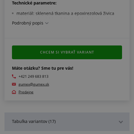
Technické parametre:
materiál: sklenená tkanina a epoxirezolová živica
dobré mechanické a elektroizolačné vlastnosti
Podrobný popis
vysoká klimatická odolnosť
pevnosť v ťahu: 300 MPa
farba: okrová
pracovná teplota: +130 °C
CHCEM SI VYBRAŤ VARIANT
Spĺňa normy:
typ podľa DIN 7735: Hgw 2372
Máte otázku? Sme tu pre vás!
typ podľa DIN-EN 6089: EPGC201
+421 249 683 813
gumex@gumex.sk
Ďalšie informácie:
Predajne
dodávame len na objednávku, uvedené ceny sú
orientačné a závisia od počtu objednaných kusov
Tabuľka variantov (17)