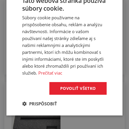
Táto webová stránka používa
súbory cookie.
Nanášanie samolepiacej vrstvy
Súbory cookie používame na
prispôsobenie obsahu, reklám a analýzu
návštevnosti. Informácie o vašom
používaní našej stránky zdieľame aj s
našimi reklamnými a analytickými
partnermi, ktorí ich môžu kombinovať s
inými informáciami, ktoré ste im poskytli
alebo ktoré zhromaždili pri používaní ich
služieb.
Prečítať viac
POVOLIŤ VŠETKO
Rezanie lepených sendvičov
PRISPÔSOBIŤ