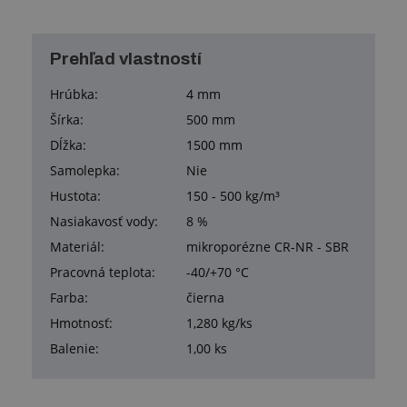
Prehľad vlastností
Hrúbka:
4 mm
Šírka:
500 mm
Dĺžka:
1500 mm
Samolepka:
Nie
Hustota:
150 - 500 kg/m³
Nasiakavosť vody:
8 %
Materiál:
mikroporézne CR-NR - SBR
Pracovná teplota:
-40/+70 °C
Farba:
čierna
Hmotnosť:
1,280 kg/ks
Balenie:
1,00 ks