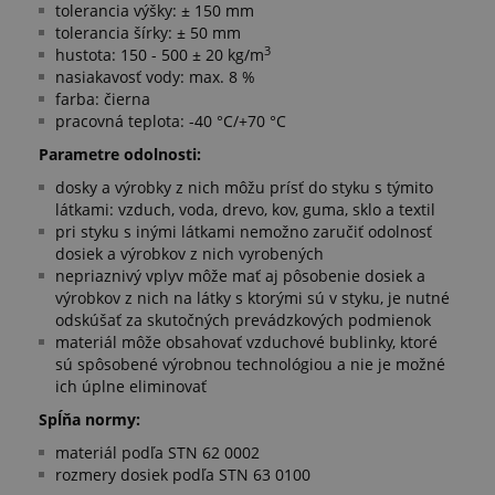
tolerancia výšky: ± 150 mm
tolerancia šírky: ± 50 mm
3
hustota: 150 - 500 ± 20 kg/m
nasiakavosť vody: max. 8 %
farba: čierna
pracovná teplota: -40 °C/+70 °C
Parametre odolnosti:
dosky a výrobky z nich môžu prísť do styku s týmito
látkami: vzduch, voda, drevo, kov, guma, sklo a textil
pri styku s inými látkami nemožno zaručiť odolnosť
dosiek a výrobkov z nich vyrobených
nepriaznivý vplyv môže mať aj pôsobenie dosiek a
výrobkov z nich na látky s ktorými sú v styku, je nutné
odskúšať za skutočných prevádzkových podmienok
materiál môže obsahovať vzduchové bublinky, ktoré
sú spôsobené výrobnou technológiou a nie je možné
ich úplne eliminovať
Spĺňa normy:
materiál podľa STN 62 0002
rozmery dosiek podľa STN 63 0100