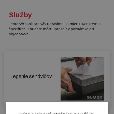
Služby
Tento výrobok pre vás upravíme na mieru. Konkrétnu
špecifikáciu budete môcť upresniť v poznámke pri
objednávke.
Lepenie sendvičov