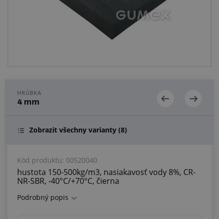
Centrum dopytov
Všetko o nákupe
O nás a kariéra
HRÚBKA
4 mm
Zobrazit všechny varianty
(8)
Kód produktu:
00520040
hustota 150-500kg/m3, nasiakavosť vody 8%, CR-
NR-SBR, -40°C/+70°C, čierna
Podrobný popis