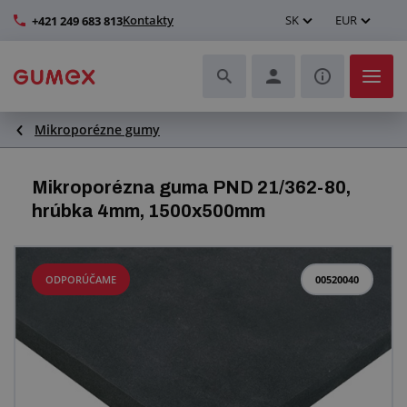
Kontakty
SK
EUR
+421 249 683 813
Mikroporézne gumy
Hadice a ich kompletizácia
Profily a výroba tesnení
Mikroporézna guma PND 21/362-80,
hrúbka 4mm, 1500x500mm
Technické plasty
Dopravníkové pásy a montáž
ODPORÚČAME
00520040
Lepšie pracovné prostredie
Ďalšie gumové a plastové výrobky