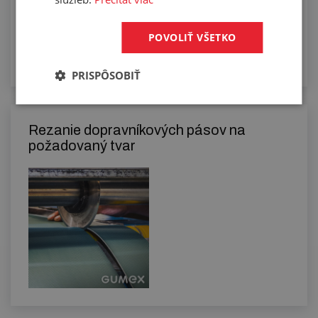
POVOLIŤ VŠETKO
PRISPÔSOBIŤ
Rezanie dopravníkových pásov na
požadovaný tvar