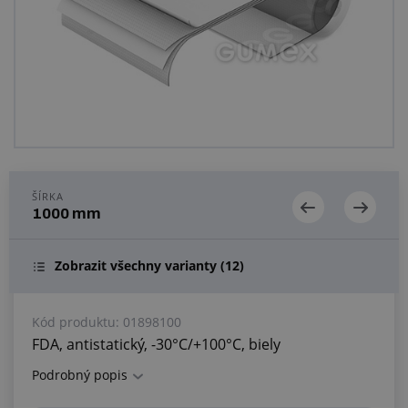
Centrum dopytov
Všetko o nákupe
O nás a kariéra
ŠÍRKA
1000 mm
Zobrazit všechny varianty
(12)
Kód produktu:
01898100
FDA, antistatický, -30°C/+100°C, biely
Podrobný popis