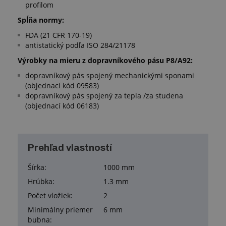
profilom
Spĺňa normy:
FDA (21 CFR 170-19)
antistatický podľa ISO 284/21178
Výrobky na mieru z dopravníkového pásu P8/A92:
dopravníkový pás spojený mechanickými sponami
(objednací kód 09583)
dopravníkový pás spojený za tepla /za studena
(objednací kód 06183)
Prehľad vlastností
Šírka:
1000 mm
Hrúbka:
1.3 mm
Počet vložiek:
2
Minimálny priemer
6 mm
bubna: