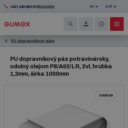
Kontakty
SK
EUR
+421 249 683 813
PU dopravníkové pásy
Hadice a ich kompletizácia
Profily a výroba tesnení
PU dopravníkový pás potravinársky,
odolný olejom P8/A92/LR, 2vl, hrúbka
Technické plasty
1,3mm, šírka 1000mm
Dopravníkové pásy a montáž
01898100
Lepšie pracovné prostredie
Ďalšie gumové a plastové výrobky