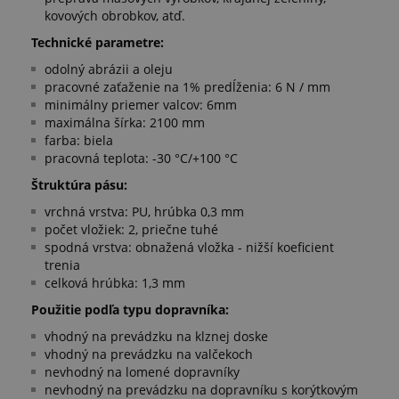
kovových obrobkov, atď.
Technické parametre:
odolný abrázii a oleju
pracovné zaťaženie na 1% predĺženia: 6 N / mm
minimálny priemer valcov: 6mm
maximálna šírka: 2100 mm
farba: biela
pracovná teplota: -30 °C/+100 °C
Štruktúra pásu:
vrchná vrstva: PU, hrúbka 0,3 mm
počet vložiek: 2, priečne tuhé
spodná vrstva: obnažená vložka - nižší koeficient
trenia
celková hrúbka: 1,3 mm
Použitie podľa typu dopravníka:
vhodný na prevádzku na klznej doske
vhodný na prevádzku na valčekoch
nevhodný na lomené dopravníky
nevhodný na prevádzku na dopravníku s korýtkovým