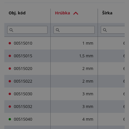
Technická dokumentácia (1)
Obj. kód
Hrúbka
Šírka
Služby (1)
00515010
1 mm
65
00515015
1,5 mm
65
00515020
2 mm
65
00515022
2 mm
65
00515030
3 mm
65
00515032
3 mm
65
00515040
4 mm
65