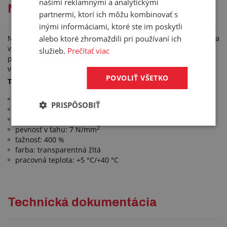
našimi reklamnými a analytickými
NP DOSKA 52 °SHA
partnermi, ktorí ich môžu kombinovať s
inými informáciami, ktoré ste im poskytli
alebo ktoré zhromaždili pri používaní ich
Novoplastová doska je vhodná na podložky pod sekacie nože a
výrobu tesnenia. Krátkodobo odoláva mastnotám a alkoholu,
služieb.
Prečítať viac
pri dlhšom pôsobení je riziko zhoršenia mechanických
vlastností.
POVOLIŤ VŠETKO
Technické parametre:
materiál: PVC (novoplast)
PRISPÔSOBIŤ
tvrdosť: 52 °ShA
3
hustota: 1,17 g/cm
2
pevnosť v ťahu: 7 N/mm
ťažnosť: 400 %
farba: transparentná žltá
pracovná teplota: +5 °C/+40 °C
Technická dokumentácia