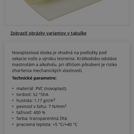
Centrum dopytov
Všetko o nákupe
Zobraziť obrázky variantov v tabuľke
O nás a kariéra
Novoplastová doska je vhodná na podložky pod
sekacie nože a výrobu tesnenia. Krátkodobo odoláva
mastnotám a alkoholu, pri dlhšom pôsobení je riziko
zhoršenia mechanických vlastností.
Technické parametre:
materiál: PVC (novoplast)
tvrdosť: 52 °ShA
3
hustota: 1,17 g/cm
2
pevnosť v ťahu: 7 N/mm
ťažnosť: 400 %
farba: transparentná žltá
pracovná teplota: +5 °C/+40 °C