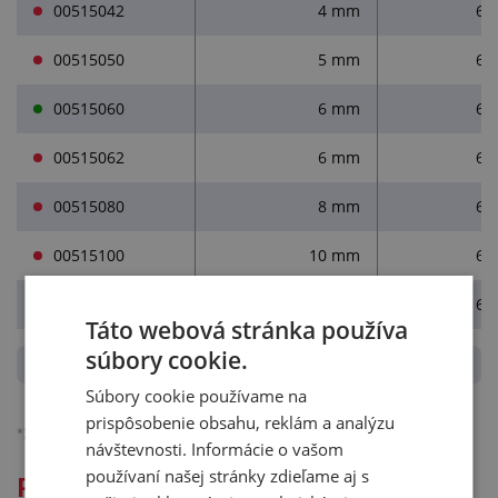
00515042
4 mm
65
00515050
5 mm
65
00515060
6 mm
65
00515062
6 mm
65
00515080
8 mm
65
00515100
10 mm
65
00515102
10 mm
65
Táto webová stránka používa
súbory cookie.
Súbory cookie používame na
prispôsobenie obsahu, reklám a analýzu
*)
Ceny sú bez DPH, platné pre podnikateľov.
Podrobnejšie o účtovaní DPH.
návštevnosti. Informácie o vašom
používaní našej stránky zdieľame aj s
Podrobný popis: NOVOPLASTOVÁ