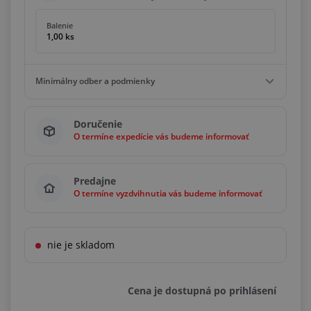
Balenie
1,00 ks
Minimálny odber a podmienky
Minimálny odber
Doručenie
1,00 ks
O termíne expedície vás budeme informovať
Podmienky
Násobky
1,00 ks
Predajne
O termíne vyzdvihnutia vás budeme informovať
nie je skladom
Cena je dostupná po prihlásení