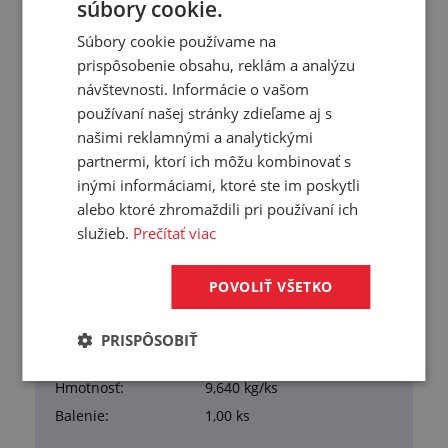
súbory cookie.
Súbory cookie používame na
prispôsobenie obsahu, reklám a analýzu
Prehľad vlastností
návštevnosti. Informácie o vašom
Hrúbka:
10 mm
používaní našej stránky zdieľame aj s
Šírka:
650 mm
našimi reklamnými a analytickými
partnermi, ktorí ich môžu kombinovať s
Dĺžka:
1300 mm
inými informáciami, ktoré ste im poskytli
Tvrdosť:
52 °ShA
alebo ktoré zhromaždili pri používaní ich
Hustota:
1,17 g/cm³
služieb.
Prečítať viac
Pevnosť v ťahu:
7 N/mm²
Ťažnosť:
400 %
POVOLIŤ VŠETKO
Materiál:
PVC
Pracovná teplota:
+5/+40 °C
PRISPÔSOBIŤ
Farba:
transparentná žltá
Hmotnosť:
9,640 kg/ks
Balenie:
1,00 ks