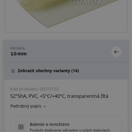
Centrum dopytov
Všetko o nákupe
O nás a kariéra
HRÚBKA
10 mm
Zobrazit všechny varianty
(14)
Kód produktu:
00515102
52°ShA, PVC, +5°C/+40°C, transparentná žltá
Podrobný popis
Balenie a množstvo
Produkt dodávame výhradne v celých baleniach.