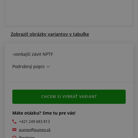
Centrum dopytov
Všetko o nákupe
Zobraziť obrázky variantov v tabuľke
O nás a kariéra
-vonkajší závit NPTF
Podrobný popis
CHCEM SI VYBRAŤ VARIANT
Máte otázku? Sme tu pre vás!
+421 249 683 813
gumex@gumex.sk
Predajne