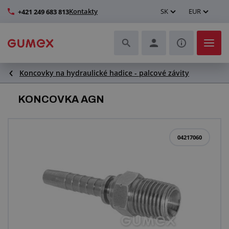
Kontakty
SK
EUR
+421 249 683 813
Koncovky na hydraulické hadice - palcové závity
Hadice a ich kompletizácia
KONCOVKA AGN
Profily a výroba tesnení
Technické plasty
04217060
Dopravníkové pásy a montáž
Lepšie pracovné prostredie
Ďalšie gumové a plastové výrobky