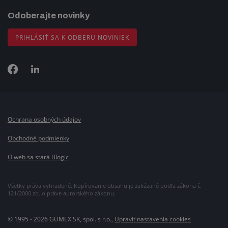
Odoberajte novinky
PRIHLÁSIŤ SA K ODBERU NOVINIEK
Ochrana osobných údajov
Obchodné podmienky
O web sa stará Blogic
Všetky práva vyhradené. Kopírovanie obsahu je zakázané podľa zákona č.
121/2000 zb. o práve autorského zákonu.
© 1995 - 2026 GUMEX SK, spol. s r.o.,
Upraviť nastavenia cookies