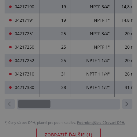
04217190
19
NPTF 3/4"
14,8 m
04217191
19
NPTF 1"
14,8 m
04217251
25
NPTF 3/4"
20 m
04217250
25
NPTF 1"
20 m
04217252
25
NPTF 1 1/4"
20 m
04217310
31
NPTF 1 1/4"
26 m
04217380
38
NPTF 1 1/2"
31 m
*)
Ceny sú bez DPH, platné pre podnikateľov.
Podrobnejšie o účtovaní DPH.
ZOBRAZIŤ ĎALŠIE (
1
)