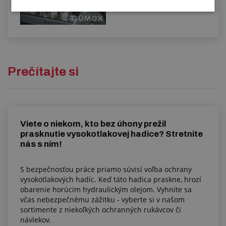
Prečítajte si
Viete o niekom, kto bez úhony prežil
prasknutie vysokotlakovej hadice? Stretnite
nás s ním!
S bezpečnosťou práce priamo súvisí voľba ochrany
vysokotlakových hadíc. Keď táto hadica praskne, hrozí
obarenie horúcim hydraulickým olejom. Vyhnite sa
včas nebezpečnému zážitku - vyberte si v našom
sortimente z niekoľkých ochranných rukávcov či
návlekov.