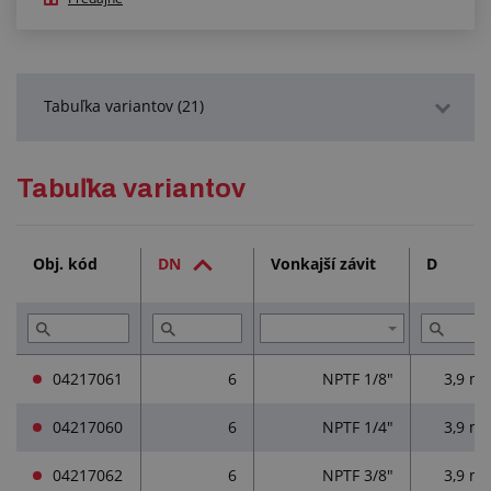
Tabuľka variantov (21)
Podrobný popis
Tabuľka variantov
Služby (1)
Obj. kód
DN
Vonkajší závit
D
Prečítajte si (3)
04217061
6
NPTF 1/8"
3,9 m
04217060
6
NPTF 1/4"
3,9 m
04217062
6
NPTF 3/8"
3,9 m