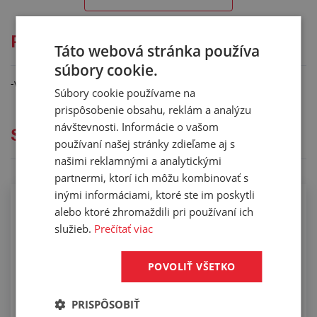
Podrobný popis: KONCOVKA AGN
Táto webová stránka používa
súbory cookie.
-vonkajší závit NPTF
Súbory cookie používame na
prispôsobenie obsahu, reklám a analýzu
návštevnosti. Informácie o vašom
Služby
používaní našej stránky zdieľame aj s
našimi reklamnými a analytickými
partnermi, ktorí ich môžu kombinovať s
inými informáciami, ktoré ste im poskytli
Osadzovanie hydraulických hadíc
alebo ktoré zhromaždili pri používaní ich
služieb.
Prečítať viac
POVOLIŤ VŠETKO
PRISPÔSOBIŤ