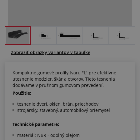
Centrum dopytov
Všetko o nákupe
O nás a kariéra
Zobraziť obrázky variantov v tabuľke
Kompaktné gumové profily tvaru "L" pre efektívne
utesnenie medzier, škár a otvorov. Tieto tesnenia
dodávame v pružnom gumovom prevedení.
Použitie:
tesnenie dverí, okien, brán, priechodov
strojársky, stavebný, automobilový priemysel
Technické parametre:
materiál: NBR - odolný olejom