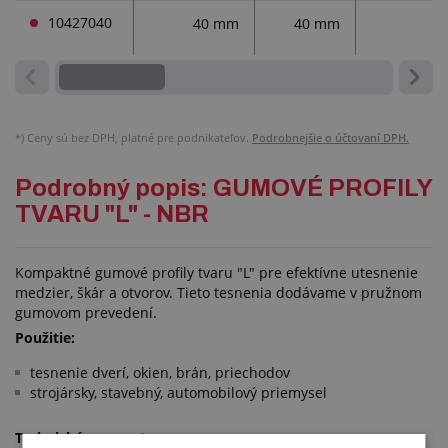
10427040
40 mm
40 mm
*)
Ceny sú bez DPH, platné pre podnikateľov.
Podrobnejšie o účtovaní DPH.
Podrobný popis: GUMOVÉ PROFILY
TVARU "L" - NBR
Kompaktné gumové profily tvaru "L" pre efektívne utesnenie
medzier, škár a otvorov. Tieto tesnenia dodávame v pružnom
gumovom prevedení.
Použitie:
tesnenie dverí, okien, brán, priechodov
strojársky, stavebný, automobilový priemysel
Technické parametre: