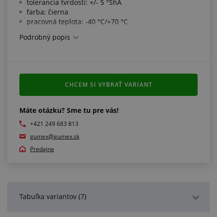
tolerancia tvrdosti: +/- 5 °ShA
farba: čierna
pracovná teplota: -40 °C/+70 °C
Podrobný popis
Spĺňa normy:
rozmery podľa ISO 3302-1 E2
Ďalšie informácie:
CHCEM SI VYBRAŤ VARIANT
počet prúdov označuje počet pruhov vedľa seba, z
ktorých je zložené jedno balenie
Máte otázku? Sme tu pre vás!
ak ste si nevybrali požadovaný profil alebo tvar,
+421 249 683 813
môžete navštíviť našu sekciu "
Profily v metráži na
gumex@gumex.sk
mieru
"
Predajne
Tabuľka variantov (7)