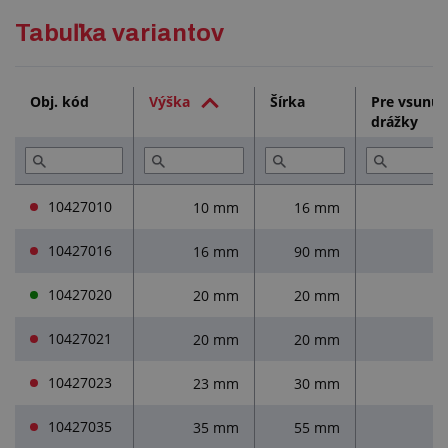
Podrobný popis
Tabuľka variantov
Služby (2)
Obj. kód
Výška
Šírka
Pre vsunut
drážky
Prečítajte si (1)
10427010
10 mm
16 mm
10427016
16 mm
90 mm
10427020
20 mm
20 mm
10427021
20 mm
20 mm
10427023
23 mm
30 mm
10427035
35 mm
55 mm