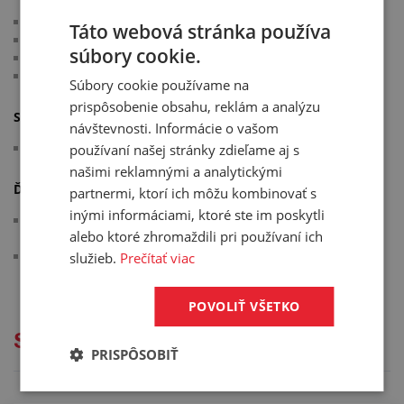
materiál: NBR - odolný olejom
Táto webová stránka používa
tolerancia tvrdosti: +/- 5 °ShA
súbory cookie.
farba: čierna
pracovná teplota: -40 °C/+70 °C
Súbory cookie používame na
prispôsobenie obsahu, reklám a analýzu
Spĺňa normy:
návštevnosti. Informácie o vašom
rozmery podľa ISO 3302-1 E2
používaní našej stránky zdieľame aj s
našimi reklamnými a analytickými
Ďalšie informácie:
partnermi, ktorí ich môžu kombinovať s
inými informáciami, ktoré ste im poskytli
počet prúdov označuje počet pruhov vedľa seba, z ktorých
alebo ktoré zhromaždili pri používaní ich
je zložené jedno balenie
ak ste si nevybrali požadovaný profil alebo tvar, môžete
služieb.
Prečítať viac
navštíviť našu sekciu "
Profily v metráži na mieru
"
POVOLIŤ VŠETKO
Služby
PRISPÔSOBIŤ