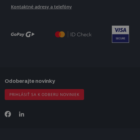
Kontaktné adresy a telefóny
Odoberajte novinky
PRIHLÁSIŤ SA K ODBERU NOVINIEK