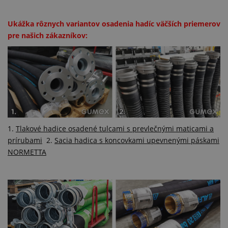
Ukážka rôznych variantov osadenia hadíc väčších priemerov
pre našich zákazníkov:
1.
Tlakové hadice osadené tulcami s prevlečnými maticami a
prírubami
2.
Sacia hadica s koncovkami upevnenými páskami
NORMETTA