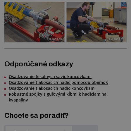
Odporúčané odkazy
Osadzovanie fekálnych savíc koncovkami
Osadzovanie tlakosacích hadíc pomocou objímok
Osadzovanie tlakosacích hadíc koncovkami
Robustné spojky s guľovými kĺbmi k hadiciam na
kvapaliny
Chcete sa poradiť?