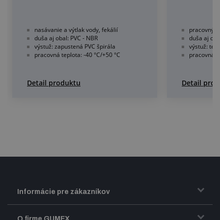
nasávanie a výtlak vody, fekálií
pracovný tl
duša aj obal: PVC - NBR
duša aj ob
výstuž: zapustená PVC špirála
výstuž: text
pracovná teplota: -40 °C/+50 °C
pracovná te
Detail produktu
Detail pro
Informácie pre zákazníkov
Doprava a zasielanie tovaru
O firme GUMEX