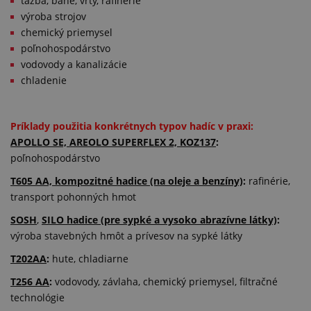
ťažba, bane, vrty, rafinérie
výroba strojov
chemický priemysel
poľnohospodárstvo
vodovody a kanalizácie
chladenie
Príklady použitia konkrétnych typov hadíc v praxi:
APOLLO SE, AREOLO SUPERFLEX 2, KOZ137
:
poľnohospodárstvo
T605 AA, kompozitné hadice (na oleje a benzíny)
:
rafinérie,
transport pohonných hmot
SOSH
,
SILO hadice (pre sypké a vysoko abrazívne látky)
:
výroba stavebných hmôt a prívesov na sypké látky
T202AA
:
hute, chladiarne
T256 AA
:
vodovody, závlaha, chemický priemysel, filtračné
technológie