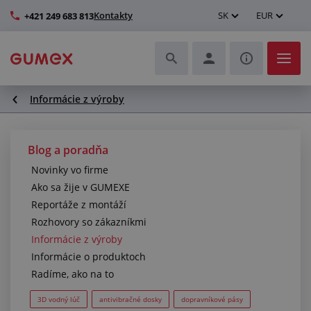
Kontakty
SK
EUR
+421 249 683 813
Informácie z výroby
Hadice a ich kompletizácia
Profily a výroba tesnení
Blog a poradňa
Novinky vo firme
Technické plasty
Ako sa žije v GUMEXE
Reportáže z montáží
Dopravníkové pásy a montáž
Rozhovory so zákazníkmi
Informácie z výroby
Lepšie pracovné prostredie
Informácie o produktoch
Radíme, ako na to
Ďalšie gumové a plastové výrobky
3D vodný lúč
antivibračné dosky
dopravníkové pásy