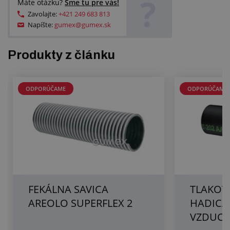
?
Máte otázku?
Sme tu pre vás!
Zavolajte:
+421 249 683 813
Napíšte:
gumex@gumex.sk
Produkty z článku
ODPORÚČAME
ODPORÚČAME
FEKÁLNA SAVICA
TLAKOV
AREOLO SUPERFLEX 2
HADICA
VZDUCH 