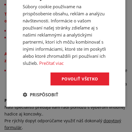
50–250 mm
Súbory cookie používame na
prispôsobenie obsahu, reklám a analýzu
Typy hrubostenných hadíc, ktoré pomocou narážača
návštevnosti. Informácie o vašom
osadzujeme:
používaní našej stránky zdieľame aj s
tlakovo – nasávacia hadica vystužená špirálou
našimi reklamnými a analytickými
hrubostenné hadice bez špirály (napr. hadice na dopravu
partnermi, ktorí ich môžu kombinovať s
sypkých látok)
inými informáciami, ktoré ste im poskytli
Akú výhodu tento spôsob osadenia hrubostennej hadice
alebo ktoré zhromaždili pri používaní ich
zákazníkovi prináša:
služieb.
Prečítať viac
zákazky sú rýchlejšie vybavené (montéri teraz osadia hadice
väčších priemerov rýchlejšie ako v minulosti, kedy
POVOLIŤ VŠETKO
hrubostenné hadice osadzovali iba ručne, čo bolo zdĺhavé a
fyzicky namáhavé)
PRISPÔSOBIŤ
Potrebujete poradiť?
Naši špecialisti predaja vám radi pomôžu s výberom vhodnej
hadice aj koncovky..
Pre rýchly dopyt odporúčame využiť náš dokonalý
dopytový
formulár
.