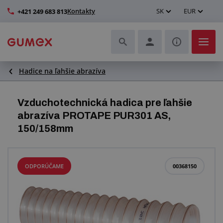
Kontakty
SK
EUR
+421 249 683 813
Hadice na ľahšie abrazíva
Hadice a ich kompletizácia
Profily a výroba tesnení
Vzduchotechnická hadica pre ľahšie
abrazíva PROTAPE PUR301 AS,
Technické plasty
150/158mm
Dopravníkové pásy a montáž
ODPORÚČAME
00368150
Lepšie pracovné prostredie
Ďalšie gumové a plastové výrobky