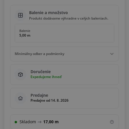
Balenie a množstvo
Produkt dodávame výhradne v celých baleniach.
Balenie
5,00 m
Minimálny odber a podmienky
Minimálny odber
Doručenie
5,00 m
Expedujeme ihneď
Podmienky
Násobky
5,00 m
Predajne
Predajne od 14. 8. 2026
Skladom
17,00 m