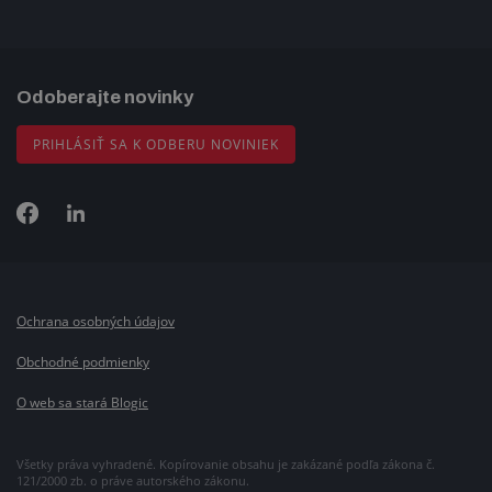
Odoberajte novinky
PRIHLÁSIŤ SA K ODBERU NOVINIEK
Ochrana osobných údajov
Obchodné podmienky
O web sa stará Blogic
Všetky práva vyhradené. Kopírovanie obsahu je zakázané podľa zákona č.
121/2000 zb. o práve autorského zákonu.