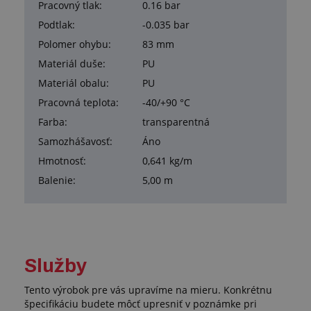
Pracovný tlak:
0.16 bar
Podtlak:
-0.035 bar
Polomer ohybu:
83 mm
Materiál duše:
PU
Materiál obalu:
PU
Pracovná teplota:
-40/+90 °C
Farba:
transparentná
Samozhášavosť:
Áno
Hmotnosť:
0,641 kg/m
Balenie:
5,00 m
Služby
Tento výrobok pre vás upravíme na mieru. Konkrétnu
špecifikáciu budete môcť upresniť v poznámke pri