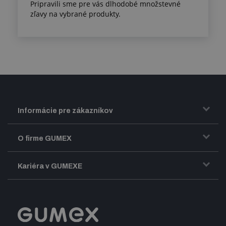
Pripravili sme pre vás dlhodobé množstevné
zľavy na vybrané produkty.
Informácie pre zákazníkov
Doprava a zasielanie tovaru
O firme GUMEX
Obchodné podmienky
Predstavenie firmy GUMEX
Kariéra v GUMEXE
Fakturácia DPH
Certifikácia ISO
Dobre zladený pracovný tím
Registrácia a spolupráca
Úpravy na mieru a montáže
Voľné pracovné miesta