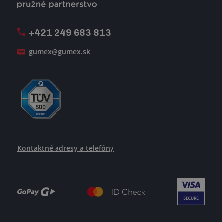
Firemný časopis Géčko
Oznamovacia linka
Pošlite nám svoj životopis
+421 249 683 813
Ako uspieť
gumex@gumex.sk
Kontaktné adresy a telefóny