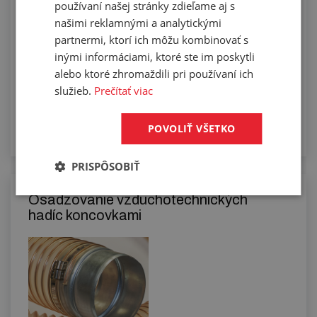
používaní našej stránky zdieľame aj s
našimi reklamnými a analytickými
partnermi, ktorí ich môžu kombinovať s
inými informáciami, ktoré ste im poskytli
alebo ktoré zhromaždili pri používaní ich
služieb.
Prečítať viac
POVOLIŤ VŠETKO
PRISPÔSOBIŤ
Osadzovanie vzduchotechnických
hadíc koncovkami