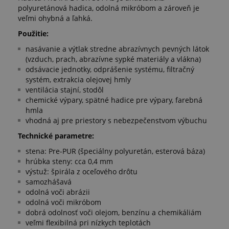
polyuretánová hadica, odolná mikróbom a zároveň je
veľmi ohybná a ľahká.
Použitie:
nasávanie a výtlak stredne abrazívnych pevných látok
(vzduch, prach, abrazívne sypké materiály a vlákna)
odsávacie jednotky, odprášenie systému, filtračný
systém, extrakcia olejovej hmly
ventilácia stajní, stodôl
chemické výpary, spätné hadice pre výpary, farebná
hmla
vhodná aj pre priestory s nebezpečenstvom výbuchu
Technické parametre:
stena: Pre-PUR (špeciálny polyuretán, esterová báza)
hrúbka steny: cca 0,4 mm
výstuž: špirála z oceľového drôtu
samozhášavá
odolná voči abrázii
odolná voči mikróbom
dobrá odolnosť voči olejom, benzínu a chemikáliám
veľmi flexibilná pri nízkych teplotách