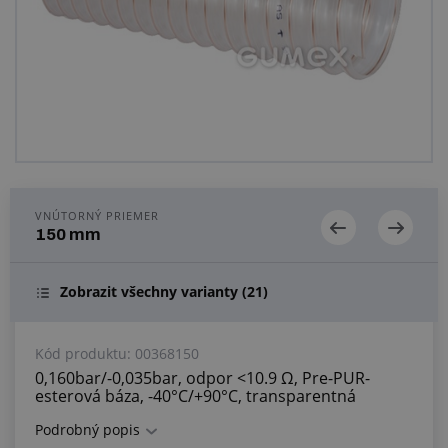
Centrum dopytov
Všetko o nákupe
O nás a kariéra
VNÚTORNÝ PRIEMER
150 mm
Zobrazit všechny varianty
(21)
Kód produktu:
00368150
0,160bar/-0,035bar, odpor <10.9 Ω, Pre-PUR-
esterová báza, -40°C/+90°C, transparentná
Podrobný popis