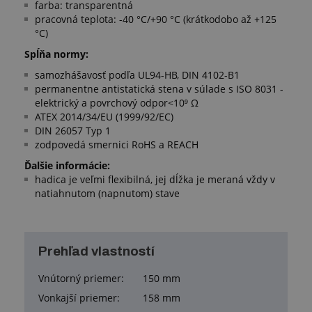
farba: transparentná
pracovná teplota: -40 °C/+90 °C (krátkodobo až +125
°C)
Spĺňa normy:
samozhášavosť podľa UL94-HB, DIN 4102-B1
permanentne antistatická stena v súlade s ISO 8031 -
elektrický a povrchový odpor<10⁹ Ω
ATEX 2014/34/EU (1999/92/EC)
DIN 26057 Typ 1
zodpovedá smernici RoHS a REACH
Ďalšie informácie:
hadica je veľmi flexibilná, jej dĺžka je meraná vždy v
natiahnutom (napnutom) stave
Prehľad vlastností
Vnútorný priemer:
150 mm
Vonkajší priemer:
158 mm