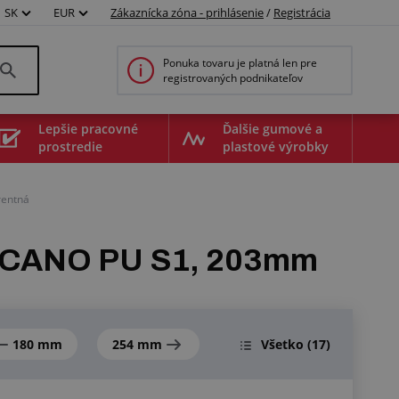
SK
EUR
Zákaznícka zóna - prihlásenie
/
Registrácia
Ponuka tovaru je platná len pre
registrovaných podnikateľov
Lepšie pracovné
Ďalšie gumové a
prostredie
plastové výrobky
rentná
VULCANO PU S1, 203mm
180 mm
254 mm
Všetko
(17)