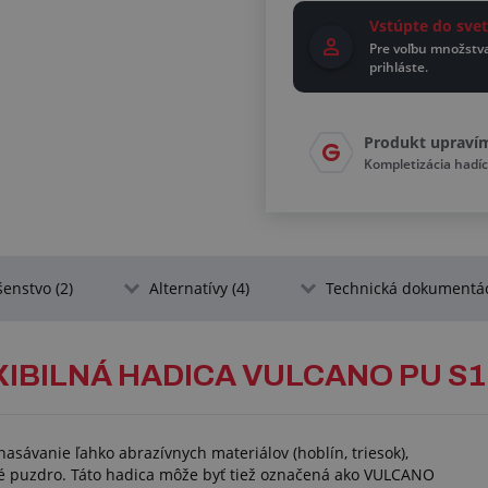
Vstúpte do sv
Pre voľbu množstv
prihláste.
Produkt upraví
Kompletizácia had
šenstvo (2)
Alternatívy (4)
Technická dokumentác
IBILNÁ HADICA VULCANO PU S1
sávanie ľahko abrazívnych materiálov (hoblín, triesok),
é puzdro. Táto hadica môže byť tiež označená ako VULCANO