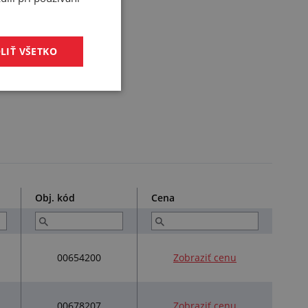
LIŤ VŠETKO
Obj. kód
Cena
00654200
Zobraziť cenu
00678207
Zobraziť cenu