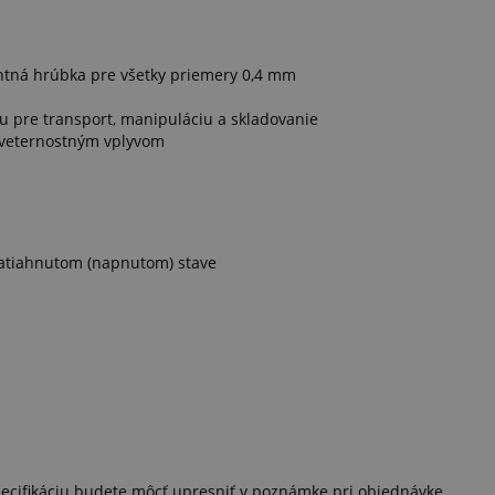
tantná hrúbka pre všetky priemery 0,4 mm
dou pre transport, manipuláciu a skladovanie
poveternostným vplyvom
v natiahnutom (napnutom) stave
ecifikáciu budete môcť upresniť v poznámke pri objednávke.