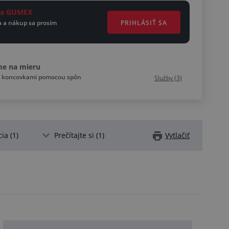
eta GUMEX
PRIHLÁSIŤ SA
a a nákup sa prosím
me na mieru
íc koncovkami pomocou spôn
Služby (3)
ia (1)
Prečítajte si (1)
Vytlačiť