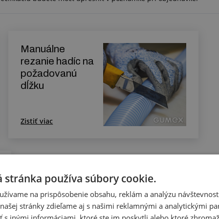
Manuálne
rezanie hadíc na
požadovanú
dĺžku
Zistiť viac
 stránka používa súbory cookie.
užívame na prispôsobenie obsahu, reklám a analýzu návštevnosti
ašej stránky zdieľame aj s našimi reklamnými a analytickými par
 inými informáciami, ktoré ste im poskytli alebo ktoré zhromažd