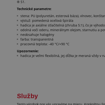
® S1.
Technické parametre
:
stena: PU (polyuretán, esterová báza), vlnovec, konš
výstuž: pomedená oceľová špirála
hadica je axiálne stlačitelná (zhruba 5:1), čo je výho
odolná voči oderu, minerálnym olejom, starnutiu a 
neobsahuje halogény
farba: transparentná
pracovná teplota: -40 °C/+90 °C
Upozornenie:
hadica je veľmi flexibilná, jej dĺžka je meraná vždy 
Služby
Tento výrobok pre vás upravíme na mieru. Konkrétnu šp