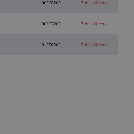
00368200
Zobraziť cenu
00102203
Zobraziť cenu
01350203
Zobraziť cenu