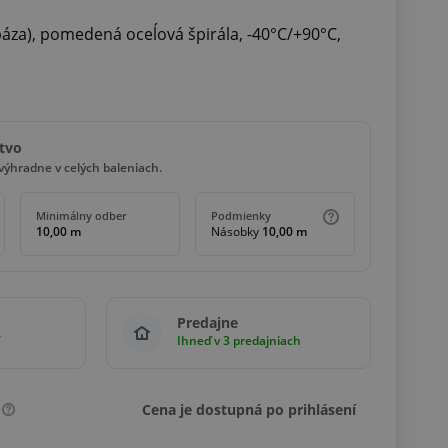
báza), pomedená oceĺová špirála, -40°C/+90°C,
tvo
ýhradne v celých baleniach.
Minimálny odber
Podmienky
10,00 m
Násobky
10,00 m
Predajne
Ihneď v 3 predajniach
Cena je dostupná po prihlásení