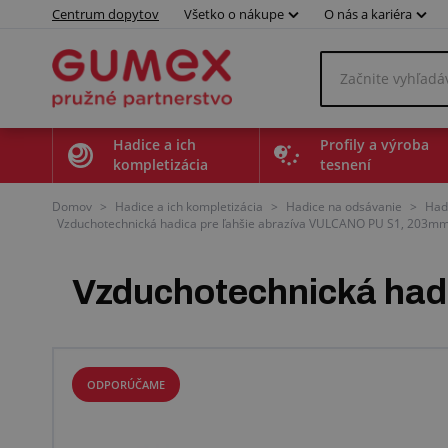
Centrum dopytov
Všetko o nákupe
O nás a kariéra
Hadice a ich
Profily a výroba
kompletizácia
tesnení
Domov
>
Hadice a ich kompletizácia
>
Hadice na odsávanie
>
Hadi
Vzduchotechnická hadica pre ľahšie abrazíva VULCANO PU S1, 203mm, 
Vzduchotechnická had
ODPORÚČAME