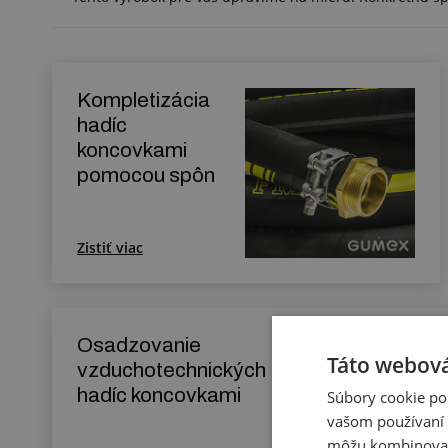
Kompletizácia
hadíc
koncovkami
pomocou spôn
Zistiť viac
Osadzovanie
Táto webová
vzduchotechnických
hadíc koncovkami
Súbory cookie po
vašom používaní n
môžu kombinovať s