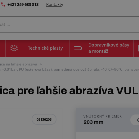
+421 249 683 813
Kontakty
Dopravníkové pásy
Technické plasty
a montáž
ce na ľahšie abrazíva
>
-0,01bar, PU (esterová báza), pomedená oceĺová špirála, -40°C/+90°C, transpa
ica pre ľahšie abrazíva 
VNÚTORNÝ PRIEMER
05136203
203 mm