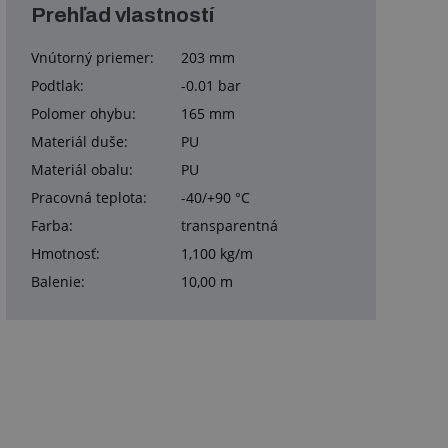
Prehľad vlastností
Vnútorný priemer:
203 mm
Podtlak:
-0.01 bar
Polomer ohybu:
165 mm
Materiál duše:
PU
Materiál obalu:
PU
Pracovná teplota:
-40/+90 °C
Farba:
transparentná
Hmotnosť:
1,100 kg/m
Balenie:
10,00 m