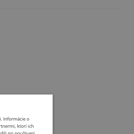
. Informácie o
tnermi, ktorí ich
ili pri používaní