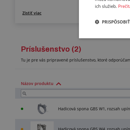
ich služieb.
Prečít
Zistiť viac
PRISPÔSOBIŤ
Príslušenstvo (2)
Tu je pre vás pripravené príslušenstvo, ktoré odporúča
Názov produktu
Hadicová spona GBS W1, rozsah upí
Hadicová spona GBS W4, rozsah upí