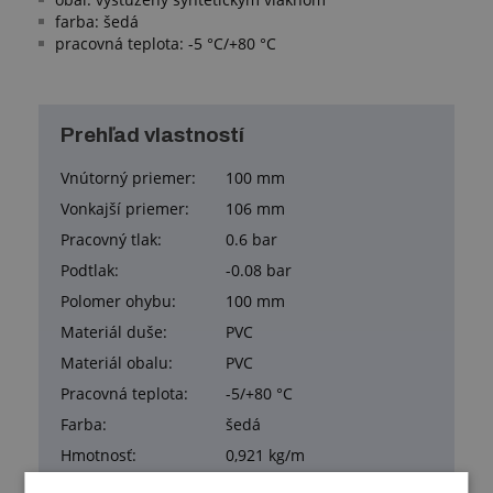
farba: šedá
pracovná teplota: -5 °C/+80 °C
Prehľad vlastností
Vnútorný priemer:
100 mm
Vonkajší priemer:
106 mm
Pracovný tlak:
0.6 bar
Podtlak:
-0.08 bar
Polomer ohybu:
100 mm
Materiál duše:
PVC
Materiál obalu:
PVC
Pracovná teplota:
-5/+80 °C
Farba:
šedá
Hmotnosť:
0,921 kg/m
Balenie:
15,00 m