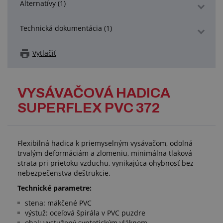
Alternatívy (1)
Technická dokumentácia (1)
Vytlačiť
VYSÁVAČOVÁ HADICA
SUPERFLEX PVC 372
Flexibilná hadica k priemyselným vysávačom, odolná
trvalým deformáciám a zlomeniu, minimálna tlaková
strata pri prietoku vzduchu, vynikajúca ohybnosť bez
nebezpečenstva deštrukcie.
Technické parametre:
stena: mäkčené PVC
výstuž: oceľová špirála v PVC puzdre
obal: vystužený syntetickým vláknom