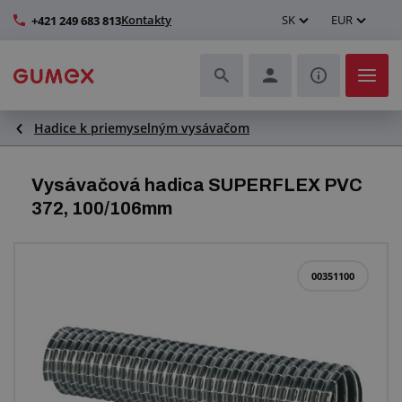
Kontakty
SK
EUR
+421 249 683 813
Hadice k priemyselným vysávačom
Hadice a ich kompletizácia
Profily a výroba tesnení
Vysávačová hadica SUPERFLEX PVC
372, 100/106mm
Technické plasty
Dopravníkové pásy a montáž
00351100
Lepšie pracovné prostredie
Ďalšie gumové a plastové výrobky