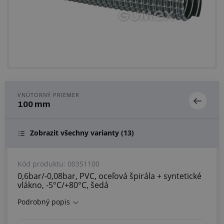
Centrum dopytov
Všetko o nákupe
O nás a kariéra
VNÚTORNÝ PRIEMER
100 mm
Zobrazit všechny varianty
(13)
Kód produktu:
00351100
0,6bar/-0,08bar, PVC, oceľová špirála + syntetické
vlákno, -5°C/+80°C, šedá
Podrobný popis