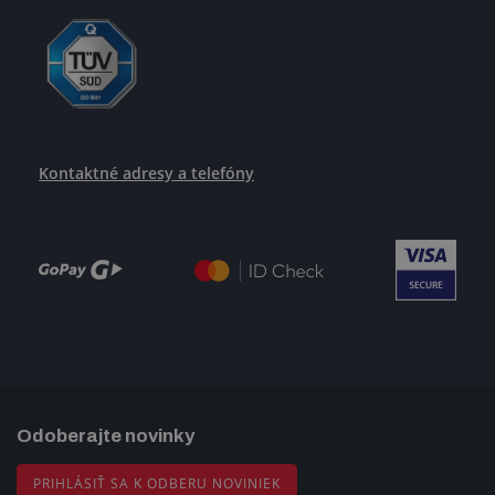
Kontaktné adresy a telefóny
Odoberajte novinky
PRIHLÁSIŤ SA K ODBERU NOVINIEK