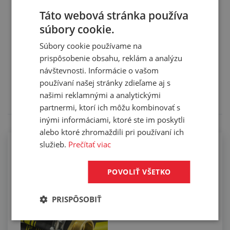
Táto webová stránka používa
súbory cookie.
Súbory cookie používame na
Služby
prispôsobenie obsahu, reklám a analýzu
návštevnosti. Informácie o vašom
Tento výrobok pre vás upravíme na mieru. Konkrétnu
používaní našej stránky zdieľame aj s
špecifikáciu budete môcť upresniť v poznámke pri
našimi reklamnými a analytickými
objednávke.
partnermi, ktorí ich môžu kombinovať s
inými informáciami, ktoré ste im poskytli
alebo ktoré zhromaždili pri používaní ich
služieb.
Prečítať viac
Kompletizácia hadíc koncovkami
pomocou spôn
POVOLIŤ VŠETKO
PRISPÔSOBIŤ