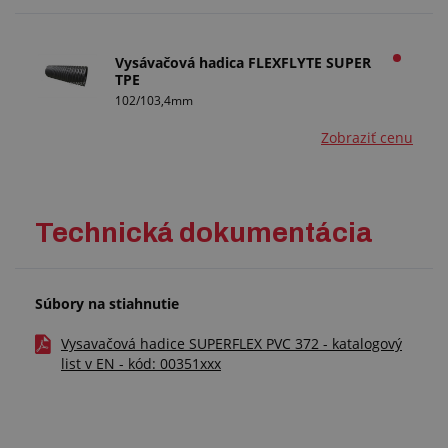
Vysávačová hadica FLEXFLYTE SUPER
TPE
102/103,4mm
Zobraziť cenu
Technická dokumentácia
Súbory na stiahnutie
Vysavačová hadice SUPERFLEX PVC 372 - katalogový
list v EN - kód: 00351xxx