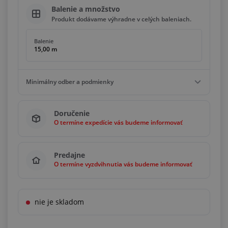
Balenie a množstvo
Produkt dodávame výhradne v celých baleniach.
Balenie
15,00 m
Minimálny odber a podmienky
Minimálny odber
Doručenie
15,00 m
O termíne expedície vás budeme informovať
Podmienky
Násobky
15,00 m
Predajne
O termíne vyzdvihnutia vás budeme informovať
nie je skladom