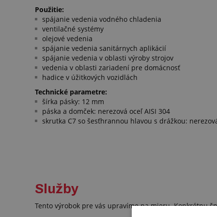
Použitie:
spájanie vedenia vodného chladenia
ventilačné systémy
olejové vedenia
spájanie vedenia sanitárnych aplikácií
spájanie vedenia v oblasti výroby strojov
vedenia v oblasti zariadení pre domácnosť
hadice v úžitkových vozidlách
Technické parametre:
šírka pásky: 12 mm
páska a domček: nerezová oceľ AISI 304
skrutka C7 so šesťhrannou hlavou s drážkou: nerezová
Služby
Tento výrobok pre vás upravíme na mieru. Konkrétnu šp