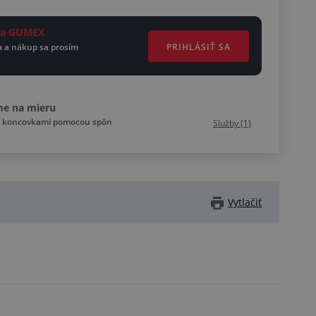
eta GUMEX
PRIHLÁSIŤ SA
a a nákup sa prosím
me na mieru
íc koncovkami pomocou spôn
Služby (1)
Vytlačiť