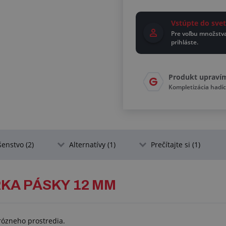
Vstúpte do sv
Pre voľbu množstv
prihláste.
Produkt upraví
Kompletizácia had
šenstvo (2)
Alternatívy (1)
Prečítajte si (1)
KA PÁSKY 12 MM
ózneho prostredia.