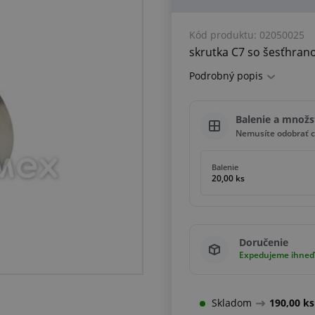
Kód produktu:
02050025
skrutka C7 so šesťhran
Podrobný popis
Balenie a množs
Nemusíte odobrať c
Balenie
20,00 ks
Doručenie
Expedujeme ihneď
Skladom
190,00 ks