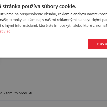
 stránka používa súbory cookie.
užívame na prispôsobenie obsahu, reklám a analýzu návštevnosti
ašej stránky zdieľame aj s našimi reklamnými a analytickými par
 inými informáciami, ktoré ste im poskytli alebo ktoré zhromažd
ať viac
POVO
me k tomuto produktu.