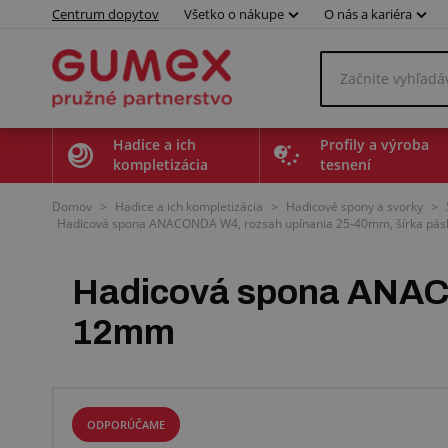
Centrum dopytov
Všetko o nákupe
O nás a kariéra
Hadice a ich
Profily a výroba
kompletizácia
tesnení
Domov
>
Hadice a ich kompletizácia
>
Hadicové spony a svorky
>
Hadicová spona ANACONDA W4, rozsah upínania 25-40mm, šírka pásky
Hadicová spona ANACO
12mm
ODPORÚČAME