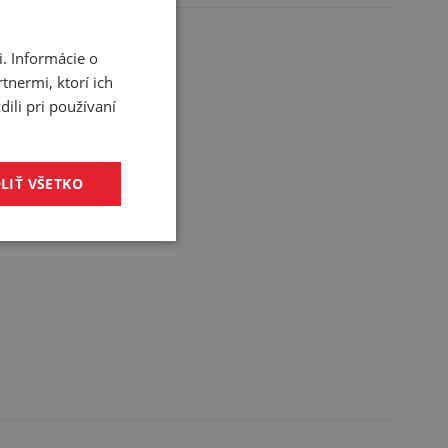
. Informácie o
tnermi, ktorí ich
ili pri používaní
LIŤ VŠETKO