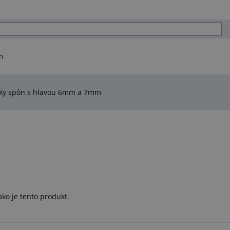
m
tky spôn s hlavou 6mm a 7mm
ko je tento produkt.