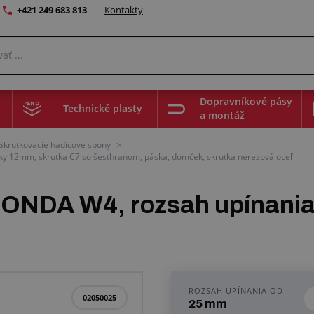
+421 249 683 813
Kontakty
Dopravníkové pásy
Technické plasty
a montáž
Skrutkovacie hadicové spony
>
 12mm, skrutka C7 so šesťhranom, páska, domček, skrutka nerezová oceľ
NDA W4, rozsah upínania
ROZSAH UPÍNANIA OD
02050025
25 mm