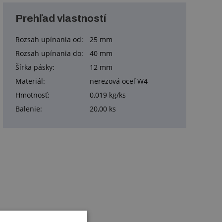
Prehľad vlastností
Rozsah upínania od:
25 mm
Rozsah upínania do:
40 mm
Šírka pásky:
12 mm
Materiál:
nerezová oceľ W4
Hmotnosť:
0,019 kg/ks
Balenie:
20,00 ks