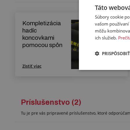
Táto webová
Súbory cookie po
Kompletizácia
vašom používaní n
hadíc
môžu kombinovať s
koncovkami
ich služieb.
Prečít
pomocou spôn
PRISPÔSOBIŤ
Zistiť viac
Príslušenstvo (2)
Tu je pre vás pripravené príslušenstvo, ktoré odporúča