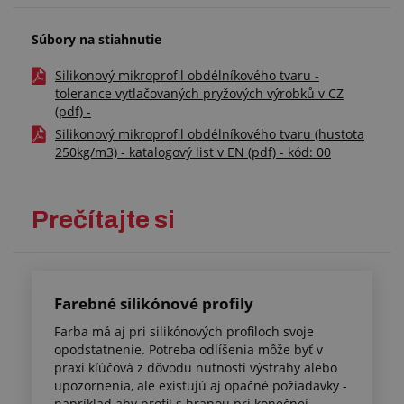
Súbory na stiahnutie
Silikonový mikroprofil obdélníkového tvaru -
tolerance vytlačovaných pryžových výrobků v CZ
(pdf) -
Silikonový mikroprofil obdélníkového tvaru (hustota
250kg/m3) - katalogový list v EN (pdf) - kód: 00
Prečítajte si
Farebné silikónové profily
Farba má aj pri silikónových profiloch svoje
opodstatnenie. Potreba odlíšenia môže byť v
praxi kľúčová z dôvodu nutnosti výstrahy alebo
upozornenia, ale existujú aj opačné požiadavky -
napríklad aby profil s hranou pri konečnej