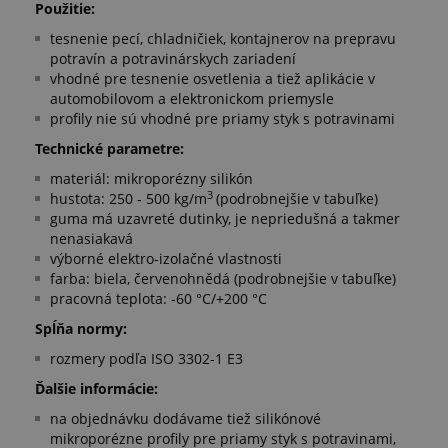
Použitie:
tesnenie pecí, chladničiek, kontajnerov na prepravu
potravín a potravinárskych zariadení
vhodné pre tesnenie osvetlenia a tiež aplikácie v
automobilovom a elektronickom priemysle
profily nie sú vhodné pre priamy styk s potravinami
Technické parametre:
materiál: mikroporézny silikón
3
hustota: 250 - 500 kg/m
(podrobnejšie v tabuľke)
guma má uzavreté dutinky, je nepriedušná a takmer
nenasiakavá
výborné elektro-izolačné vlastnosti
farba: biela, červenohnědá (podrobnejšie v tabuľke)
pracovná teplota: -60 °C/+200 °C
Spĺňa normy:
rozmery podľa ISO 3302-1 E3
Ďalšie informácie:
na objednávku dodávame tiež silikónové
mikroporézne profily pre priamy styk s potravinami,