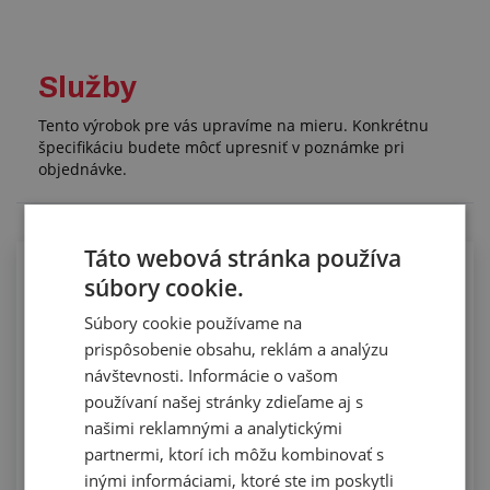
Služby
Tento výrobok pre vás upravíme na mieru. Konkrétnu
špecifikáciu budete môcť upresniť v poznámke pri
objednávke.
Táto webová stránka používa
Lepenie silikónových profilov pre
súbory cookie.
potravinárstvo
Súbory cookie používame na
prispôsobenie obsahu, reklám a analýzu
návštevnosti. Informácie o vašom
používaní našej stránky zdieľame aj s
našimi reklamnými a analytickými
partnermi, ktorí ich môžu kombinovať s
inými informáciami, ktoré ste im poskytli