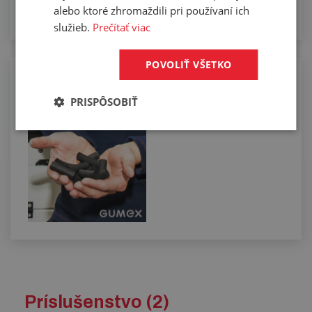
alebo ktoré zhromaždili pri používaní ich
služieb.
Prečítať viac
POVOLIŤ VŠETKO
Rezanie profilov na sekacom stroji
PRISPÔSOBIŤ
Príslušenstvo (2)