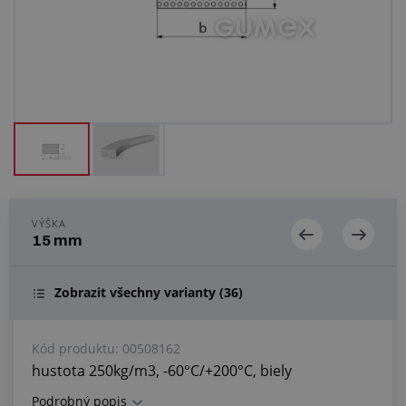
Centrum dopytov
Všetko o nákupe
O nás a kariéra
VÝŠKA
15 mm
Zobrazit všechny varianty
(36)
Kód produktu:
00508162
hustota 250kg/m3, -60°C/+200°C, biely
Podrobný popis