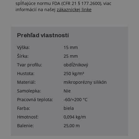
spĺňajúce normu FDA (CFR 21 § 177.2600), viac
informácií na našej
zákazníckej linke
Prehľad vlastností
Výška:
15 mm
Šírka:
25 mm
Tvar profilu:
obdĺžnikový
Hustota:
250 kg/m³
Materiál:
mikroporézny silikón
Samolepka:
Nie
Pracovná teplota:
-60/+200 °C
Farba:
biela
Hmotnosť:
0,094 kg/m
Balenie:
25,00 m