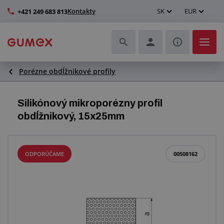
Kontakty
SK
EUR
+421 249 683 813
Porézne obdĺžnikové profily
Hadice a ich kompletizácia
Profily a výroba tesnení
Silikónový mikroporézny profil
obdĺžnikový, 15x25mm
Technické plasty
Dopravníkové pásy a montáž
ODPORÚČAME
00508162
Lepšie pracovné prostredie
Ďalšie gumové a plastové výrobky