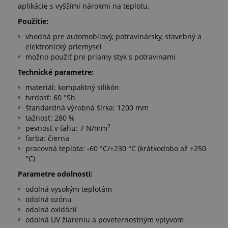
aplikácie s vyššími nárokmi na teplotu.
Použitie:
vhodná pre automobilový, potravinársky, stavebný a
elektronický priemysel
možno použiť pre priamy styk s potravinami
Technické parametre:
materiál: kompaktný silikón
tvrdosť: 60 °Sh
štandardná výrobná šírka: 1200 mm
tažnosť: 280 %
2
pevnosť v ťahu: 7 N/mm
farba: čierna
pracovná teplota: -60 °C/+230 °C (krátkodobo až +250
°C)
Parametre odolnosti:
odolná vysokým teplotám
odolná ozónu
odolná oxidácií
odolná UV žiareniu a poveternostným vplyvom