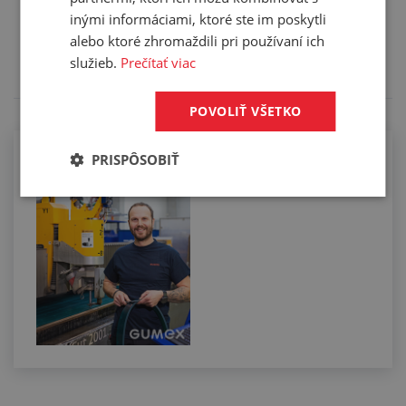
Služby
inými informáciami, ktoré ste im poskytli
Tento výrobok pre vás upravíme na mieru. Konkrétnu
alebo ktoré zhromaždili pri používaní ich
špecifikáciu budete môcť upresniť v poznámke pri
služieb.
Prečítať viac
objednávke.
POVOLIŤ VŠETKO
PRISPÔSOBIŤ
Rezanie vodným lúčom