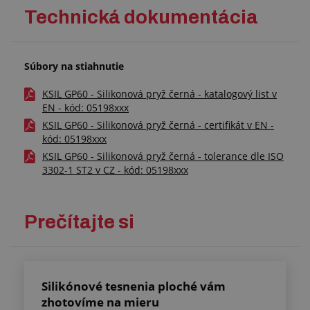
Technická dokumentácia
Súbory na stiahnutie
KSIL GP60 - Silikonová pryž černá - katalogový list v
EN - kód: 05198xxx
KSIL GP60 - Silikonová pryž černá - certifikát v EN -
kód: 05198xxx
KSIL GP60 - Silikonová pryž černá - tolerance dle ISO
3302-1 ST2 v CZ - kód: 05198xxx
Prečítajte si
Silikónové tesnenia ploché vám
zhotovíme na mieru