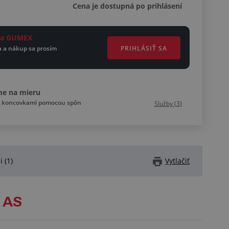
Cena je dostupná po prihlásení
eta GUMEX
PRIHLÁSIŤ SA
a a nákup sa prosím
me na mieru
íc koncovkami pomocou spôn
Služby (3)
i (1)
Vytlačiť
 AS