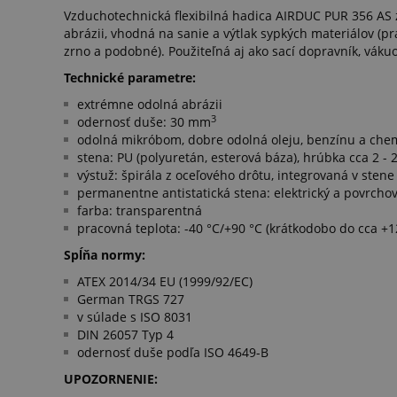
Vzduchotechnická flexibilná hadica AIRDUC PUR 356 AS 
abrázii, vhodná na sanie a výtlak sypkých materiálov (pra
zrno a podobné). Použiteľná aj ako sací dopravník, váku
Technické parametre:
extrémne odolná abrázii
3
odernosť duše: 30 mm
odolná mikróbom, dobre odolná oleju, benzínu a che
stena: PU (polyuretán, esterová báza), hrúbka cca 2 -
výstuž: špirála z oceľového drôtu, integrovaná v stene
permanentne antistatická stena: elektrický a povrcho
farba: transparentná
pracovná teplota: -40 °C/+90 °C (krátkodobo do cca +1
Spĺňa normy:
ATEX 2014/34 EU (1999/92/EC)
German TRGS 727
v súlade s ISO 8031
DIN 26057 Typ 4
odernosť duše podľa ISO 4649-B
UPOZORNENIE: