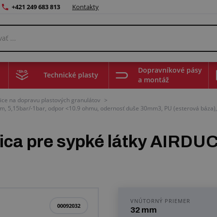
+421 249 683 813
Kontakty
Dopravníkové pásy
Technické plasty
a montáž
ice na dopravu plastových granulátov
>
m, 5,15bar/-1bar, odpor <10.9 ohmu, odernosť duše 30mm3, PU (esterová báza),
ica pre sypké látky AIRDU
VNÚTORNÝ PRIEMER
00092032
32 mm