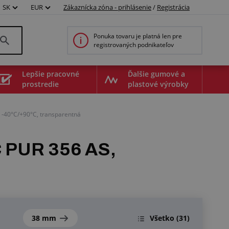
SK
EUR
Zákaznícka zóna - prihlásenie
/
Registrácia
Ponuka tovaru je platná len pre
registrovaných podnikateľov
Lepšie pracovné
Ďalšie gumové a
prostredie
plastové výrobky
 -40°C/+90°C, transparentná
C PUR 356 AS,
38 mm
Všetko
(31)