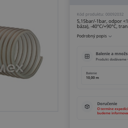
Kód produktu:
00092032
5,15bar/-1bar, odpor <
báza), -40°C/+90°C, tra
Podrobný popis
Balenie a množs
Produkt dodávame v
Balenie
10,00 m
Doručenie
O termíne expedíci
budeme informova