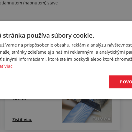
v natiahnutom (napnutom) stave
 stránka používa súbory cookie.
užívame na prispôsobenie obsahu, reklám a analýzu návštevnosti
ecifikáciu budete môcť upresniť v poznámke pri objednávke.
ašej stránky zdieľame aj s našimi reklamnými a analytickými par
 inými informáciami, ktoré ste im poskytli alebo ktoré zhromažd
ať viac
Manuálne
POVO
rezanie hadíc na
požadovanú
dĺžku
Zistiť viac