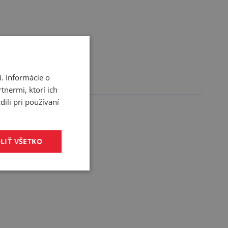
. Informácie o
tnermi, ktorí ich
ili pri používaní
LIŤ VŠETKO