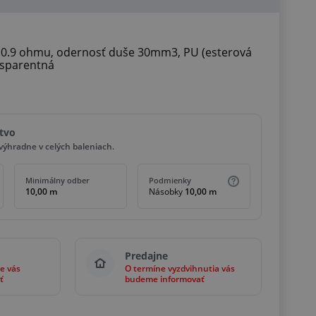
10.9 ohmu, odernosť duše 30mm3, PU (esterová
nsparentná
tvo
ýhradne v celých baleniach.
Minimálny odber
Podmienky
10,00 m
Násobky
10,00 m
Predajne
e vás
O termíne vyzdvihnutia vás
ť
budeme informovať