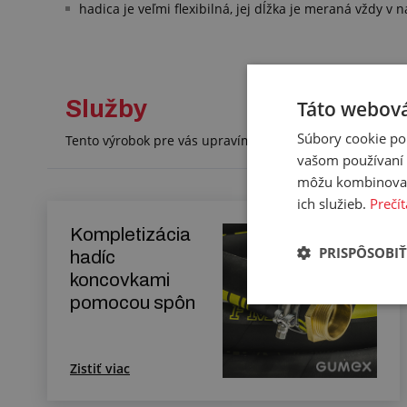
hadica je veľmi flexibilná, jej dĺžka je meraná vždy 
Služby
Táto webová
Súbory cookie po
Tento výrobok pre vás upravíme na mieru. Konkrétnu šp
vašom používaní n
môžu kombinovať s
ich služieb.
Prečít
Kompletizácia
PRISPÔSOBIŤ
hadíc
koncovkami
pomocou spôn
Zistiť viac