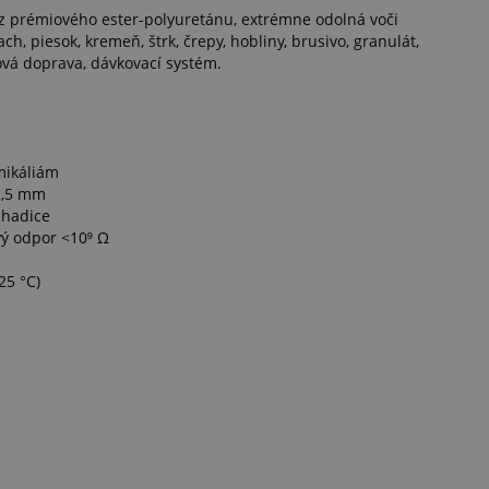
z prémiového ester-polyuretánu, extrémne odolná voči
ch, piesok, kremeň, štrk, črepy, hobliny, brusivo, granulát,
ová doprava, dávkovací systém.
mikáliám
 2,5 mm
 hadice
vý odpor <10⁹ Ω
25 °C)