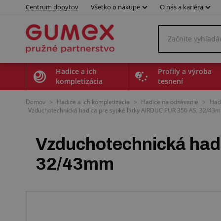
Centrum dopytov
Všetko o nákupe
O nás a kariéra
Hadice a ich
Profily a výroba
kompletizácia
tesnení
Domov
>
Hadice a ich kompletizácia
>
Hadice na odsávanie
>
Had
Vzduchotechnická hadica pre sypké látky AIRDUC PUR 356 AS, 32/43m
Vzduchotechnická had
32/43mm