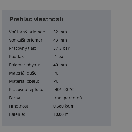
Prehľad vlastností
Vnútorný priemer:
32 mm
Vonkajší priemer:
43 mm
Pracovný tlak:
5.15 bar
Podtlak:
-1 bar
Polomer ohybu:
40 mm
Materiál duše:
PU
Materiál obalu:
PU
Pracovná teplota:
-40/+90 °C
Farba:
transparentná
Hmotnosť:
0,680 kg/m
Balenie:
10,00 m