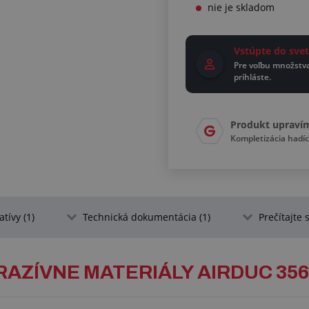
nie je skladom
Vstúpte do sv
Pre voľbu množstv
prihláste.
Produkt upraví
Kompletizácia had
atívy (1)
Technická dokumentácia (1)
Prečítajte s
RAZÍVNE MATERIÁLY AIRDUC 356