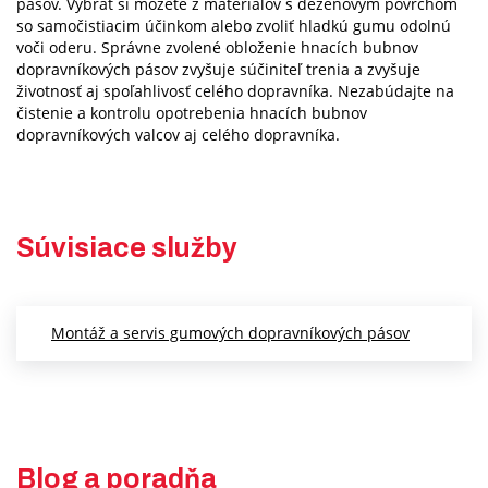
pásov. Vybrať si môžete z materiálov s dezénovým povrchom
so samočistiacim účinkom alebo zvoliť hladkú gumu odolnú
voči oderu. Správne zvolené obloženie hnacích bubnov
dopravníkových pásov zvyšuje súčiniteľ trenia a zvyšuje
životnosť aj spoľahlivosť celého dopravníka. Nezabúdajte na
čistenie a kontrolu opotrebenia hnacích bubnov
dopravníkových valcov aj celého dopravníka.
Súvisiace služby
Montáž a servis gumových dopravníkových pásov
Blog a poradňa