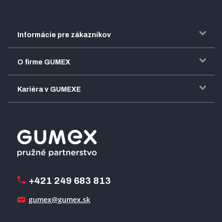
Informácie pre zákazníkov
Doprava a zasielanie tovaru
O firme GUMEX
Obchodné podmienky
Predstavenie firmy GUMEX
Kariéra v GUMEXE
Fakturácia DPH
Certifikácia ISO
Dobre zladený pracovný tím
Registrácia a spolupráca
Úpravy na mieru a montáže
Voľné pracovné miesta
Firemný časopis Géčko
Oznamovacia linka
Pošlite nám svoj životopis
+421 249 683 813
Ako uspieť
gumex@gumex.sk