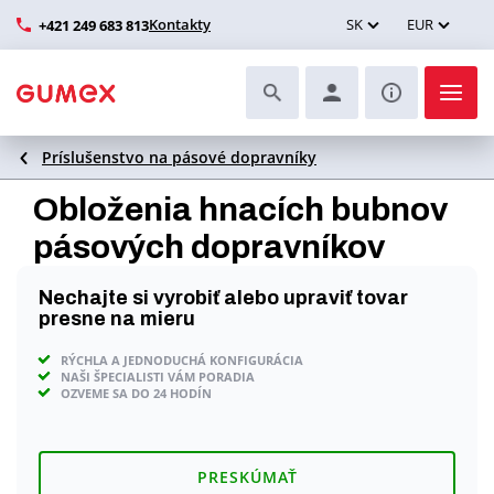
Kontakty
SK
EUR
+421 249 683 813
Príslušenstvo na pásové dopravníky
Hadice a ich kompletizácia
Obloženia hnacích bubnov
Profily a výroba tesnení
pásových dopravníkov
Technické plasty
Nechajte si vyrobiť alebo upraviť tovar
presne na mieru
Dopravníkové pásy a montáž
RÝCHLA A JEDNODUCHÁ KONFIGURÁCIA
NAŠI ŠPECIALISTI VÁM PORADIA
Lepšie pracovné prostredie
OZVEME SA DO 24 HODÍN
Ďalšie gumové a plastové výrobky
PRESKÚMAŤ