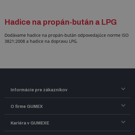
Hadice na propán-bután a LPG
Dodávame hadice na propán-bután odpovedajúce norme ISO
3821:2008 a hadice na dopravu LPG.
Informácie pre zákazníkov
Doprava a zasielanie tovaru
O firme GUMEX
Obchodné podmienky
Predstavenie firmy GUMEX
Kariéra v GUMEXE
Fakturácia DPH