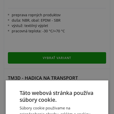
preprava ropných produktov
duša: NBR, obal: EPDM - SBR
výstuž: textilný výplet
pracovná teplota: -30 °C/+70 °C
VYBRAŤ VARIANT
TM3D - HADICA NA TRANSPORT
SKVAPALNENÉHO LPG
Táto webová stránka používa
súbory cookie.
Súbory cookie používame na
prispôsobenie obsahu, reklám a analýzu