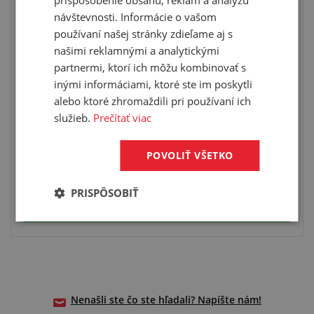
návštevnosti. Informácie o vašom
používaní našej stránky zdieľame aj s
našimi reklamnými a analytickými
partnermi, ktorí ich môžu kombinovať s
inými informáciami, ktoré ste im poskytli
preprava LPG (propan-butan)
alebo ktoré zhromaždili pri používaní ich
duša: NBR, obal: CR
služieb.
Prečítať viac
výstuž: textil, medený drôt
pracovná teplota: -30 °C/+70 °C
POVOLIŤ VŠETKO
PRISPÔSOBIŤ
VYBRAŤ VARIANT
Nenašli ste čo ste hľadali? Napíšte nám!