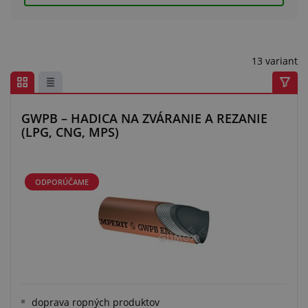
Centrum dopytov
Všetko o nákupe
13 variant
O nás a kariéra
GWPB – HADICA NA ZVÁRANIE A REZANIE
(LPG, CNG, MPS)
ODPORÚČAME
doprava ropných produktov