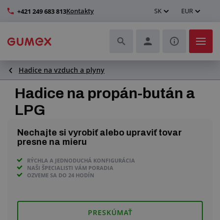
Kontakty
SK
EUR
+421 249 683 813
Hadice na vzduch a plyny
Hadice a ich kompletizácia
Hadice na propán-bután a
Profily a výroba tesnení
LPG
Technické plasty
Nechajte si vyrobiť alebo upraviť tovar
presne na mieru
Dopravníkové pásy a montáž
RÝCHLA A JEDNODUCHÁ KONFIGURÁCIA
NAŠI ŠPECIALISTI VÁM PORADIA
Lepšie pracovné prostredie
OZVEME SA DO 24 HODÍN
Ďalšie gumové a plastové výrobky
PRESKÚMAŤ