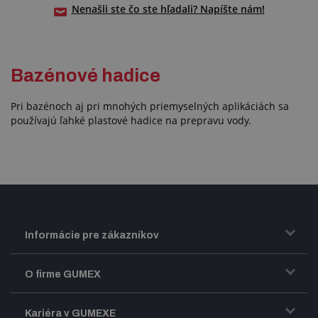
Nenašli ste čo ste hľadali? Napíšte nám!
Bazénové hadice
Pri bazénoch aj pri mnohých priemyselných aplikáciách sa
používajú ľahké plastové hadice na prepravu vody.
Informácie pre zákazníkov
Doprava a zasielanie tovaru
O firme GUMEX
Obchodné podmienky
Predstavenie firmy GUMEX
Kariéra v GUMEXE