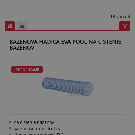
Centrum dopytov
13 variant
Všetko o nákupe
O nás a kariéra
BAZÉNOVÁ HADICA EVA POOL NA ČISTENIE
BAZÉNOV
ODPORÚČAME
na čištenie bazénov
samonosná konštrukcia
stena: jednovrstvová EVA