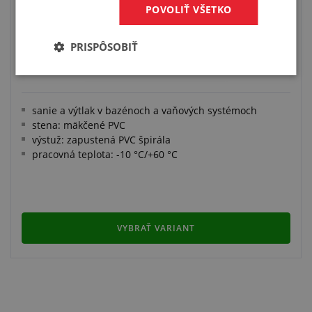
POVOLIŤ VŠETKO
PRISPÔSOBIŤ
sanie a výtlak v bazénoch a vaňových systémoch
stena: mäkčené PVC
výstuž: zapustená PVC špirála
pracovná teplota: -10 °C/+60 °C
VYBRAŤ VARIANT