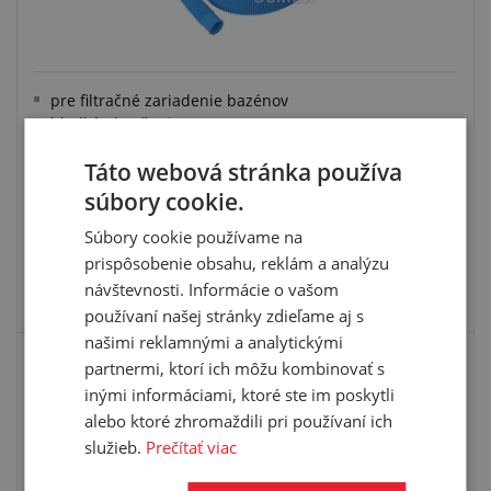
pre filtračné zariadenie bazénov
hladké ukončenia po 1,5 m
stena: polyolefin
Táto webová stránka používa
pracovná teplota: -5 °C/+80 °C
súbory cookie.
Súbory cookie používame na
prispôsobenie obsahu, reklám a analýzu
VYBRAŤ VARIANT
návštevnosti. Informácie o vašom
používaní našej stránky zdieľame aj s
našimi reklamnými a analytickými
partnermi, ktorí ich môžu kombinovať s
BAZÉNOVÁ TLAKOVONASÁVACIA HADICA
NEPTUN S 016
inými informáciami, ktoré ste im poskytli
alebo ktoré zhromaždili pri používaní ich
služieb.
Prečítať viac