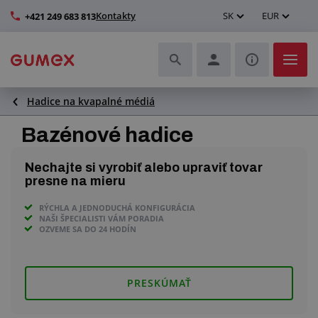
Kontakty
SK
EUR
+421 249 683 813
Hadice na kvapalné médiá
Hadice a ich kompletizácia
Bazénové hadice
Profily a výroba tesnení
Nechajte si vyrobiť alebo upraviť tovar
Technické plasty
presne na mieru
RÝCHLA A JEDNODUCHÁ KONFIGURÁCIA
Dopravníkové pásy a montáž
NAŠI ŠPECIALISTI VÁM PORADIA
OZVEME SA DO 24 HODÍN
Lepšie pracovné prostredie
PRESKÚMAŤ
Ďalšie gumové a plastové výrobky