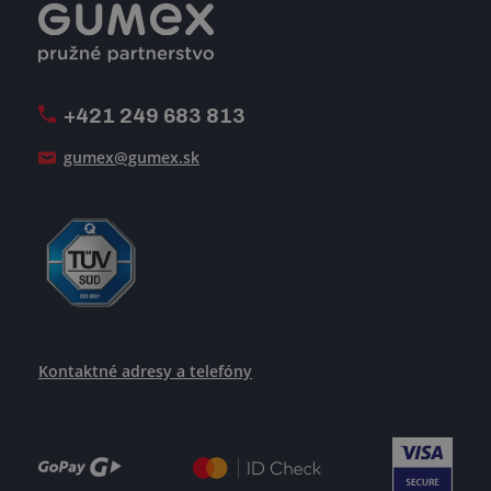
Registrácia a spolupráca
Úpravy na mieru a montáže
Voľné pracovné miesta
Firemný časopis Géčko
Oznamovacia linka
Pošlite nám svoj životopis
+421 249 683 813
Ako uspieť
gumex@gumex.sk
Kontaktné adresy a telefóny