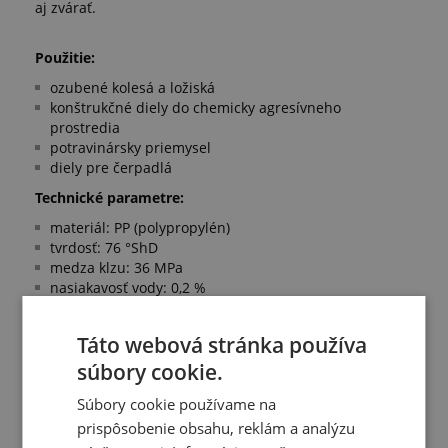
aj zvárať.
Použitie:
ozubené kolesá a ložiská
konštrukčné diely do chemicky agresívneho
prostredia
potravinársky priemysel
diely pre čerpadlá
Technické parametre:
materiál: PP (polypropylén)
tvrdosť: 76 °ShD
medza klzu: 36 MPa
nasiakavosť vody: 0,2 %
nasiakavosť vlhkosti: 0,01 %
pracovná teplota: +5 °C/+100 °C
Táto webová stránka používa
Spĺňa normy:
súbory cookie.
medza klzu podľa DIN EN ISO 527
Súbory cookie používame na
nasiakavosť podľa ISO 62
splnenie požiadaviek pre potraviny FDA
prispôsobenie obsahu, reklám a analýzu