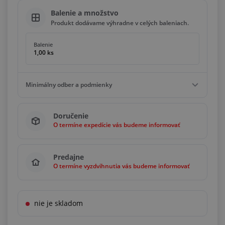
Balenie a množstvo
Produkt dodávame výhradne v celých baleniach.
Balenie
1,00 ks
Minimálny odber a podmienky
Minimálny odber
Doručenie
1,00 ks
O termíne expedície vás budeme informovať
Podmienky
Násobky
1,00 ks
Predajne
O termíne vyzdvihnutia vás budeme informovať
nie je skladom