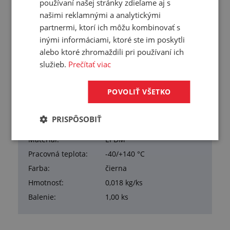
materiál: EPDM
používaní našej stránky zdieľame aj s
farba: čierna
našimi reklamnými a analytickými
pracovná teplota: -40°C/+140°C
partnermi, ktorí ich môžu kombinovať s
sterilizácia parou: krátkodobo 140°C
inými informáciami, ktoré ste im poskytli
Spĺňa normy:
alebo ktoré zhromaždili pri používaní ich
DIN 32 676
služieb.
Prečítať viac
POVOLIŤ VŠETKO
Prehľad vlastností
PRISPÔSOBIŤ
DN:
125
Materiál:
EPDM
Pracovná teplota:
-40/+140 °C
Farba:
čierna
Hmotnosť:
0,018 kg/ks
Balenie:
1,00 ks