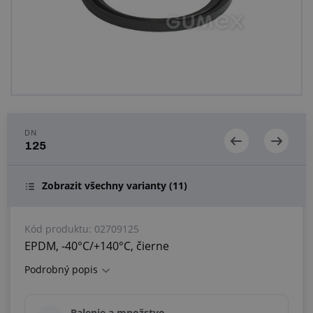
Centrum dopytov
Všetko o nákupe
O nás a kariéra
DN
125
Zobrazit všechny varianty
(11)
Kód produktu:
02709125
EPDM, -40°C/+140°C, čierne
Podrobný popis
Balenie a množstvo