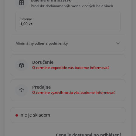
Produkt dodávame výhradne v celých baleniach.
Balenie
1,00 ks
Minimálny odber a podmienky
Minimálny odber
Doručenie
1,00 ks
O termíne expedície vás budeme informovať
Podmienky
Násobky
1,00 ks
Predajne
O termíne vyzdvihnutia vás budeme informovať
nie je skladom
Cena je dostupná po prihlásení