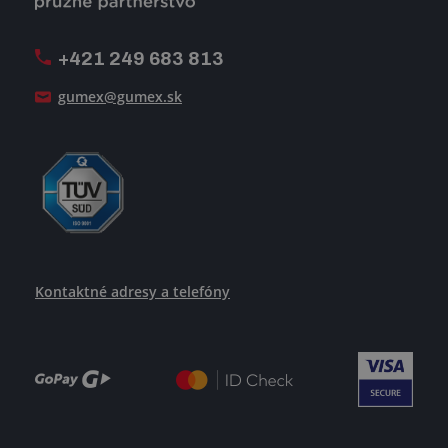
Firemný časopis Géčko
Oznamovacia linka
Pošlite nám svoj životopis
+421 249 683 813
Ako uspieť
gumex@gumex.sk
Kontaktné adresy a telefóny