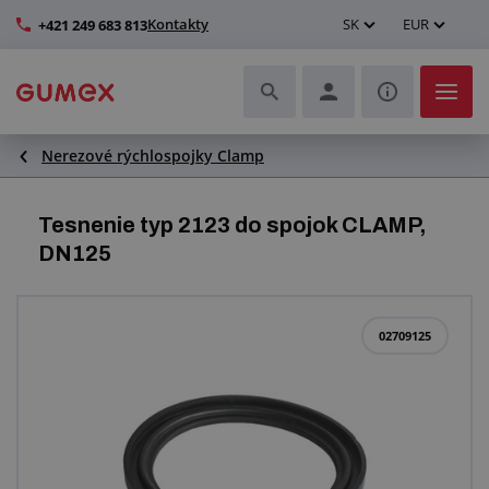
Kontakty
SK
EUR
+421 249 683 813
Nerezové rýchlospojky Clamp
Hadice a ich kompletizácia
Profily a výroba tesnení
Tesnenie typ 2123 do spojok CLAMP,
DN125
Technické plasty
Dopravníkové pásy a montáž
02709125
Lepšie pracovné prostredie
Ďalšie gumové a plastové výrobky