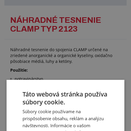
NÁHRADNÉ TESNENIE
CLAMP TYP 2123
Náhradné tesnenie do spojenia CLAMP určené na
zriedené anorganické a organické kyseliny, oxidačno
pôsobiace médiá, luhy a ketóny.
Použitie:
potravinárstvo
pivovary
nápojový priemysel
Táto webová stránka používa
chemické aplikácie
súbory cookie.
farmaceutické aplikácie
Technické parametre:
Súbory cookie používame na
prispôsobenie obsahu, reklám a analýzu
vzájomne kompatibilné sú komponenty s rovnakým
návštevnosti. Informácie o vašom
DN