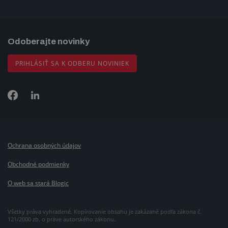
Odoberajte novinky
PRIHLÁSIŤ SA K ODBERU NOVINIEK
Ochrana osobných údajov
Obchodné podmienky
O web sa stará Blogic
Všetky práva vyhradené. Kopírovanie obsahu je zakázané podľa zákona č.
121/2000 zb. o práve autorského zákonu.