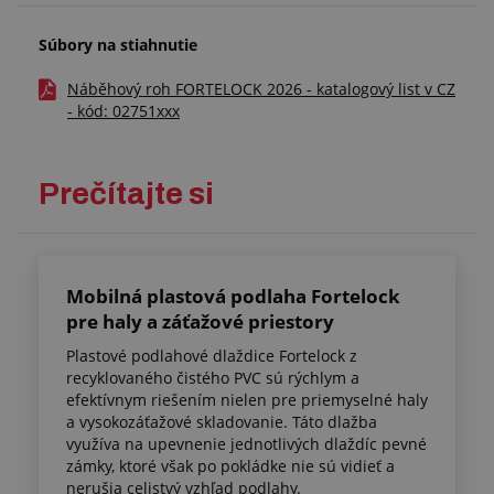
Súbory na stiahnutie
Náběhový roh FORTELOCK 2026 - katalogový list v CZ
- kód: 02751xxx
Prečítajte si
Mobilná plastová podlaha Fortelock
pre haly a záťažové priestory
Plastové podlahové dlaždice Fortelock z
recyklovaného čistého PVC sú rýchlym a
efektívnym riešením nielen pre priemyselné haly
a vysokozáťažové skladovanie. Táto dlažba
využíva na upevnenie jednotlivých dlaždíc pevné
zámky, ktoré však po pokládke nie sú vidieť a
nerušia celistvý vzhľad podlahy.