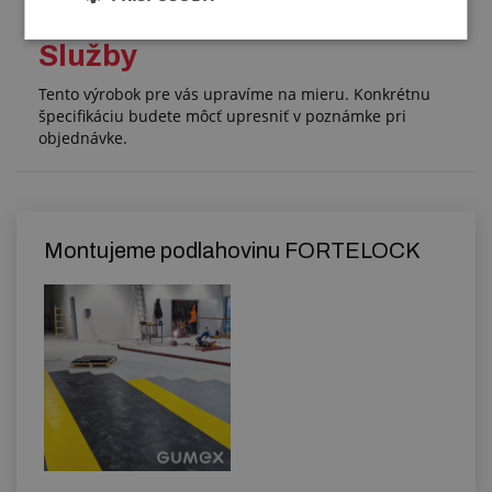
Služby
Tento výrobok pre vás upravíme na mieru. Konkrétnu
špecifikáciu budete môcť upresniť v poznámke pri
objednávke.
Montujeme podlahovinu FORTELOCK