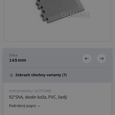
Centrum dopytov
Všetko o nákupe
O nás a kariéra
ŠÍRKA
145 mm
Zobrazit všechny varianty
(7)
Kód produktu:
02751080
92°ShA, dezén koža, PVC, šedý
Podrobný popis