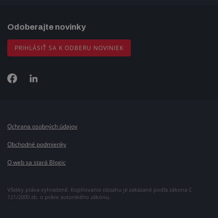
Odoberajte novinky
PRIHLÁSIŤ SA K ODBERU NOVINIEK
Ochrana osobných údajov
Obchodné podmienky
O web sa stará Blogic
Všetky práva vyhradené. Kopírovanie obsahu je zakázané podľa zákona č.
121/2000 zb. o práve autorského zákonu.