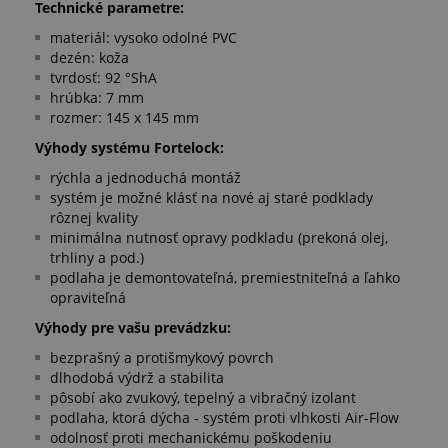
Technické parametre:
materiál: vysoko odolné PVC
dezén: koža
tvrdosť: 92 °ShA
hrúbka: 7 mm
rozmer: 145 x 145 mm
Výhody systému Fortelock:
rýchla a jednoduchá montáž
systém je možné klásť na nové aj staré podklady
rôznej kvality
minimálna nutnosť opravy podkladu (prekoná olej,
trhliny a pod.)
podlaha je demontovateľná, premiestniteľná a ľahko
opraviteľná
Výhody pre vašu prevádzku:
bezprašný a protišmykový povrch
dlhodobá výdrž a stabilita
pôsobí ako zvukový, tepelný a vibračný izolant
podlaha, ktorá dýcha - systém proti vlhkosti Air-Flow
odolnosť proti mechanickému poškodeniu