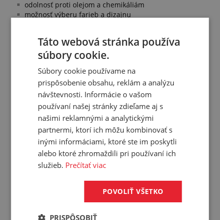
odolnosť proti olejom a chemikáliám
možnosť výberu farieb a dizajnu
Táto webová stránka používa
súbory cookie.
Prehľad vlastností
Súbory cookie používame na
Šírka:
145 mm
prispôsobenie obsahu, reklám a analýzu
Dĺžka:
145 mm
návštevnosti. Informácie o vašom
Hrúbka:
7 mm
používaní našej stránky zdieľame aj s
Prevedenie:
nábehový roh
našimi reklamnými a analytickými
partnermi, ktorí ich môžu kombinovať s
Dezén:
koža
inými informáciami, ktoré ste im poskytli
Materiál:
PVC
alebo ktoré zhromaždili pri používaní ich
Farba:
šedá
služieb.
Prečítať viac
Hmotnosť:
0,151 kg/ks
Balenie:
10,00 ks
POVOLIŤ VŠETKO
PRISPÔSOBIŤ