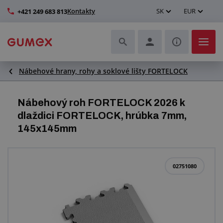
Kontakty
SK
EUR
+421 249 683 813
Nábehové hrany, rohy a soklové lišty FORTELOCK
Hadice a ich kompletizácia
Profily a výroba tesnení
Nábehový roh FORTELOCK 2026 k
dlaždici FORTELOCK, hrúbka 7mm,
Technické plasty
145x145mm
Dopravníkové pásy a montáž
02751080
Lepšie pracovné prostredie
Ďalšie gumové a plastové výrobky