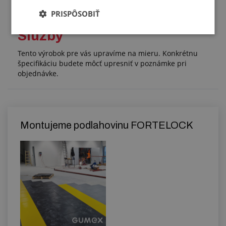
PRISPÔSOBIŤ
Služby
Tento výrobok pre vás upravíme na mieru. Konkrétnu
špecifikáciu budete môcť upresniť v poznámke pri
objednávke.
Montujeme podlahovinu FORTELOCK