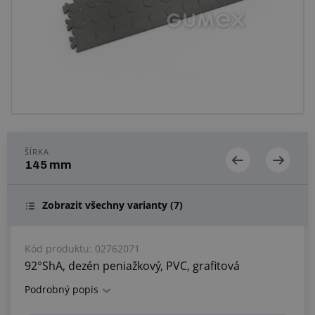
Centrum dopytov
Všetko o nákupe
O nás a kariéra
ŠÍRKA
145 mm
Zobrazit všechny varianty
(7)
Kód produktu:
02762071
92°ShA, dezén peniažkový, PVC, grafitová
Podrobný popis