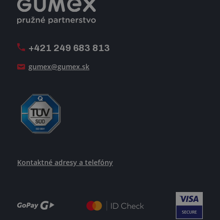
Registrácia a spolupráca
Úpravy na mieru a montáže
Voľné pracovné miesta
Firemný časopis Géčko
Oznamovacia linka
Pošlite nám svoj životopis
+421 249 683 813
Ako uspieť
gumex@gumex.sk
Kontaktné adresy a telefóny