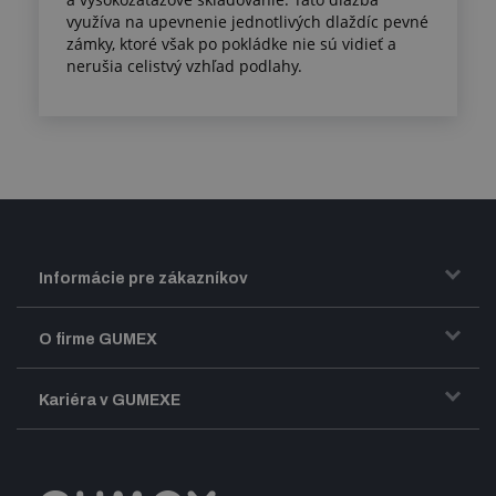
využíva na upevnenie jednotlivých dlaždíc pevné
zámky, ktoré však po pokládke nie sú vidieť a
nerušia celistvý vzhľad podlahy.
Informácie pre zákazníkov
Doprava a zasielanie tovaru
O firme GUMEX
Obchodné podmienky
Predstavenie firmy GUMEX
Kariéra v GUMEXE
Fakturácia DPH
Certifikácia ISO
Dobre zladený pracovný tím