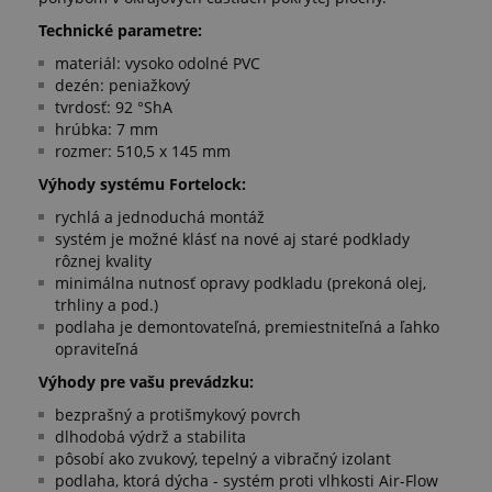
Technické parametre:
materiál: vysoko odolné PVC
dezén: peniažkový
tvrdosť: 92 °ShA
hrúbka: 7 mm
rozmer: 510,5 x 145 mm
Výhody systému Fortelock:
rychlá a jednoduchá montáž
systém je možné klásť na nové aj staré podklady
rôznej kvality
minimálna nutnosť opravy podkladu (prekoná olej,
trhliny a pod.)
podlaha je demontovateľná, premiestniteľná a ľahko
opraviteľná
Výhody pre vašu prevádzku:
bezprašný a protišmykový povrch
dlhodobá výdrž a stabilita
pôsobí ako zvukový, tepelný a vibračný izolant
podlaha, ktorá dýcha - systém proti vlhkosti Air-Flow