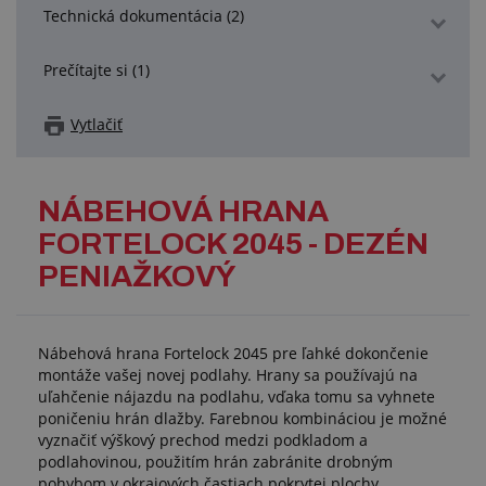
Technická dokumentácia (2)
Prečítajte si (1)
Vytlačiť
NÁBEHOVÁ HRANA
FORTELOCK 2045 - DEZÉN
PENIAŽKOVÝ
Nábehová hrana Fortelock 2045 pre ľahké dokončenie
montáže vašej novej podlahy. Hrany sa používajú na
uľahčenie nájazdu na podlahu, vďaka tomu sa vyhnete
poničeniu hrán dlažby. Farebnou kombináciou je možné
vyznačiť výškový prechod medzi podkladom a
podlahovinou, použitím hrán zabránite drobným
pohybom v okrajových častiach pokrytej plochy.