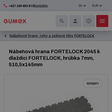
Kontakty
SK
EUR
+421 249 683 813
Nábehové hrany, rohy a soklové lišty FORTELOCK
Hadice a ich kompletizácia
Profily a výroba tesnení
Nábehová hrana FORTELOCK 2045 k
dlaždici FORTELOCK, hrúbka 7mm,
Technické plasty
510,5x145mm
Dopravníkové pásy a montáž
02762071
Lepšie pracovné prostredie
Ďalšie gumové a plastové výrobky