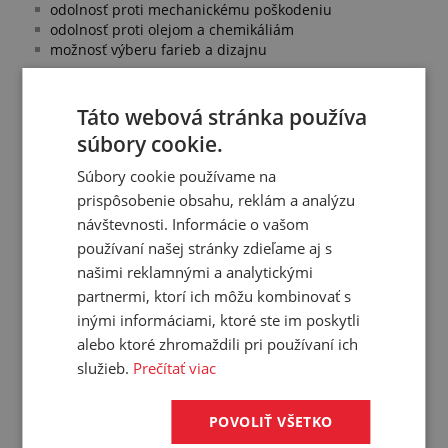
odolnosť proti mechanickému poškodeniu
odolnosť proti olejom a chemikáliám
možnosť výberu farieb a dizajnu
Táto webová stránka používa
Prehľad vlastností
súbory cookie.
Šírka:
145 mm
Súbory cookie používame na
Dĺžka:
prispôsobenie obsahu, reklám a analýzu
510.5 mm
návštevnosti. Informácie o vašom
Hrúbka:
7 mm
používaní našej stránky zdieľame aj s
Prevedenie:
nábehová hrana
našimi reklamnými a analytickými
Dezén:
peniažkový
partnermi, ktorí ich môžu kombinovať s
Materiál:
PVC
inými informáciami, ktoré ste im poskytli
Farba:
grafitová
alebo ktoré zhromaždili pri používaní ich
Hmotnosť:
služieb.
Prečítať viac
0,501 kg/ks
Balenie:
10,00 ks
POVOLIŤ VŠETKO