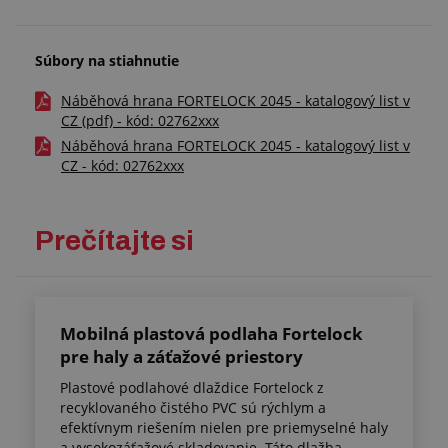
Súbory na stiahnutie
Náběhová hrana FORTELOCK 2045 - katalogový list v
CZ (pdf) - kód: 02762xxx
Náběhová hrana FORTELOCK 2045 - katalogový list v
CZ - kód: 02762xxx
Prečítajte si
Mobilná plastová podlaha Fortelock
pre haly a záťažové priestory
Plastové podlahové dlaždice Fortelock z
recyklovaného čistého PVC sú rýchlym a
efektívnym riešením nielen pre priemyselné haly
a vysokozáťažové skladovanie. Táto dlažba