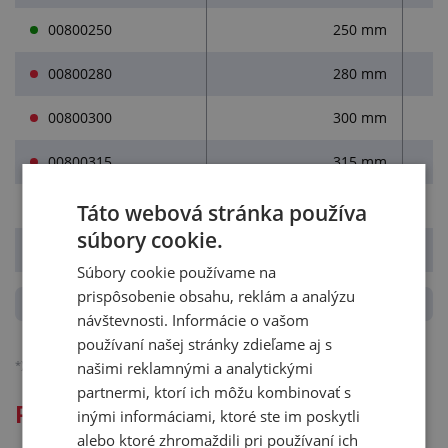
00800250
250 mm
00800280
280 mm
00800300
300 mm
00800315
315 mm
00800355
355 mm
Táto webová stránka používa
súbory cookie.
00800400
400 mm
Súbory cookie používame na
prispôsobenie obsahu, reklám a analýzu
návštevnosti. Informácie o vašom
používaní našej stránky zdieľame aj s
*)
Ceny sú bez DPH, platné pre podnikateľov.
Podrobnejšie o účtovaní DPH.
našimi reklamnými a analytickými
partnermi, ktorí ich môžu kombinovať s
Podrobný popis: VSUVKA PRIAMA
inými informáciami, ktoré ste im poskytli
alebo ktoré zhromaždili pri používaní ich