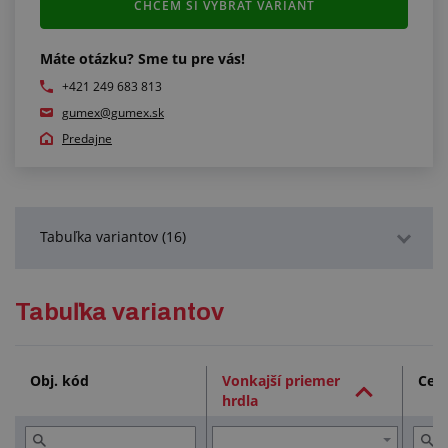
CHCEM SI VYBRAŤ VARIANT
Máte otázku? Sme tu pre vás!
+421 249 683 813
gumex@gumex.sk
Predajne
Tabuľka variantov (16)
Podrobný popis
Tabuľka variantov
Technická dokumentácia (1)
Obj. kód
Vonkajší priemer
Celk
hrdla
Služby (1)