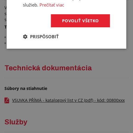
služieb.
Prečítať viac
Vsuvka priama je určená vo vzduchotechnike ako spojovací
segment na hliníkové potrubia, vzduchotechnické hadice,
spiro rúry.
POVOLIŤ VŠETKO
Technické parametre:
PRISPÔSOBIŤ
plášť je švovo zvarený
materiál: pozinkovaný plech
Technická dokumentácia
Súbory na stiahnutie
VSUVKA PŘÍMÁ - katalogový list v CZ (pdf) - kód: 00800xxx
Služby