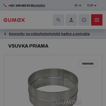
Kontakty
SK
EUR
+421 249 683 813
Koncovky na vzduchotechnické hadice a potrubia
Hadice a ich kompletizácia
VSUVKA PRIAMA
Profily a výroba tesnení
Technické plasty
00800080
Dopravníkové pásy a montáž
Lepšie pracovné prostredie
Ďalšie gumové a plastové výrobky