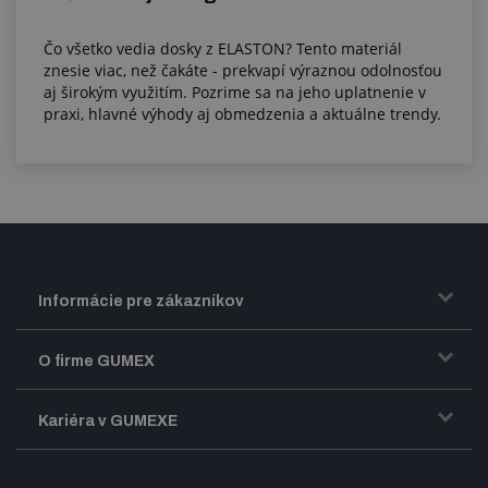
Čo všetko vedia dosky z ELASTON? Tento materiál
znesie viac, než čakáte - prekvapí výraznou odolnosťou
aj širokým využitím. Pozrime sa na jeho uplatnenie v
praxi, hlavné výhody aj obmedzenia a aktuálne trendy.
Informácie pre zákazníkov
Doprava a zasielanie tovaru
O firme GUMEX
Obchodné podmienky
Predstavenie firmy GUMEX
Kariéra v GUMEXE
Fakturácia DPH
Certifikácia ISO
Dobre zladený pracovný tím