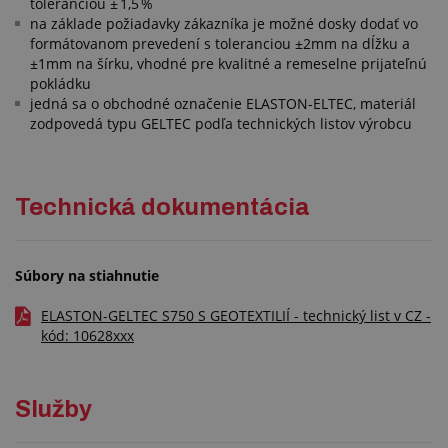
toleranciou ± 1,5 %
na základe požiadavky zákazníka je možné dosky dodať vo
formátovanom prevedení s toleranciou ±2mm na dĺžku a
±1mm na šírku, vhodné pre kvalitné a remeselne prijateľnú
pokládku
jedná sa o obchodné označenie ELASTON-ELTEC, materiál
zodpovedá typu GELTEC podľa technických listov výrobcu
Technická dokumentácia
Súbory na stiahnutie
ELASTON-GELTEC S750 S GEOTEXTILIÍ - technický list v CZ -
kód: 10628xxx
Služby