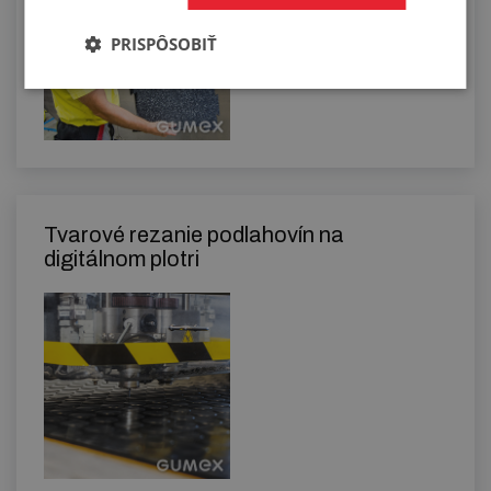
PRISPÔSOBIŤ
Tvarové rezanie podlahovín na
digitálnom plotri