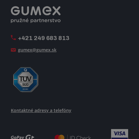
Registrácia a spolupráca
Úpravy na mieru a montáže
Voľné pracovné miesta
Firemný časopis Géčko
Oznamovacia linka
Pošlite nám svoj životopis
+421 249 683 813
Ako uspieť
gumex@gumex.sk
Kontaktné adresy a telefóny