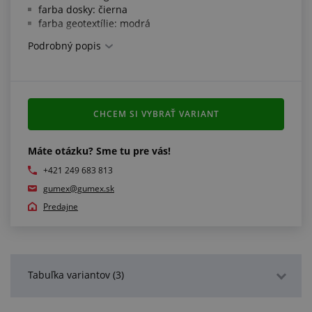
farba dosky: čierna
farba geotextílie: modrá
Podrobný popis
Ďalšie informácie:
ide o štandardný neformátovaný rozmer s dĺžkovou
toleranciou ± 1,5 %
na základe požiadavky zákazníka je možné dosky
CHCEM SI VYBRAŤ VARIANT
dodať vo formátovanom prevedení s toleranciou
±2mm na dĺžku a ±1mm na šírku, vhodné pre
kvalitné a remeselne prijateľnú pokládku
Máte otázku? Sme tu pre vás!
jedná sa o obchodné označenie ELASTON-ELTEC,
+421 249 683 813
materiál zodpovedá typu GELTEC podľa technických
gumex@gumex.sk
listov výrobcu
Predajne
Tabuľka variantov (3)