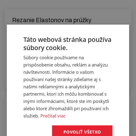
Rezanie Elastonov na prúžky
Táto webová stránka používa
súbory cookie.
Súbory cookie používame na
prispôsobenie obsahu, reklám a analýzu
návštevnosti. Informácie o vašom
používaní našej stránky zdieľame aj s
našimi reklamnými a analytickými
partnermi, ktorí ich môžu kombinovať s
inými informáciami, ktoré ste im poskytli
Tvarové rezanie podlahovín a plochých
alebo ktoré zhromaždili pri používaní ich
materiálov vodným lúčom
služieb.
Prečítať viac
POVOLIŤ VŠETKO