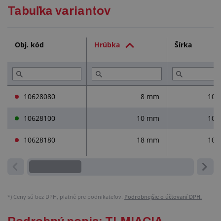
Podrobný popis
Tabuľka variantov
Technická dokumentácia (1)
Obj. kód
Hrúbka
Šírka
Služby (3)
Prečítajte si (4)
10628080
8 mm
104
10628100
10 mm
104
10628180
18 mm
104
*)
Ceny sú bez DPH, platné pre podnikateľov.
Podrobnejšie o účtovaní DPH.