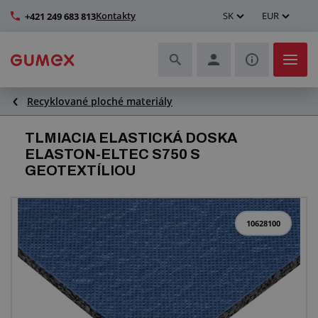
Kontakty
SK
EUR
+421 249 683 813
Recyklované ploché materiály
Hadice a ich kompletizácia
TLMIACIA ELASTICKÁ DOSKA
Profily a výroba tesnení
ELASTON-ELTEC S750 S
GEOTEXTÍLIOU
Technické plasty
Dopravníkové pásy a montáž
10628100
Lepšie pracovné prostredie
Ďalšie gumové a plastové výrobky