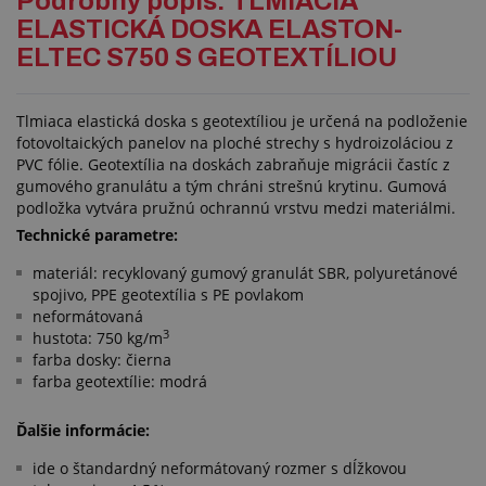
Podrobný popis: TLMIACIA
ELASTICKÁ DOSKA ELASTON-
ELTEC S750 S GEOTEXTÍLIOU
Tlmiaca elastická doska s geotextíliou je určená na podloženie
fotovoltaických panelov na ploché strechy s hydroizoláciou z
PVC fólie. Geotextília na doskách zabraňuje migrácii častíc z
gumového granulátu a tým chráni strešnú krytinu. Gumová
podložka vytvára pružnú ochrannú vrstvu medzi materiálmi.
Technické parametre:
materiál: recyklovaný gumový granulát SBR, polyuretánové
spojivo, PPE geotextília s PE povlakom
neformátovaná
3
hustota: 750 kg/m
farba dosky: čierna
farba geotextílie: modrá
Ďalšie informácie:
ide o štandardný neformátovaný rozmer s dĺžkovou