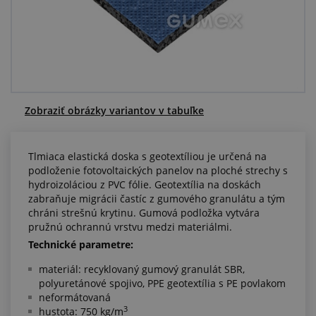
Centrum dopytov
Všetko o nákupe
O nás a kariéra
Zobraziť obrázky variantov v tabuľke
Tlmiaca elastická doska s geotextíliou je určená na
podloženie fotovoltaických panelov na ploché strechy s
hydroizoláciou z PVC fólie. Geotextília na doskách
zabraňuje migrácii častíc z gumového granulátu a tým
chráni strešnú krytinu. Gumová podložka vytvára
pružnú ochrannú vrstvu medzi materiálmi.
Technické parametre:
materiál: recyklovaný gumový granulát SBR,
polyuretánové spojivo, PPE geotextília s PE povlakom
neformátovaná
3
hustota: 750 kg/m