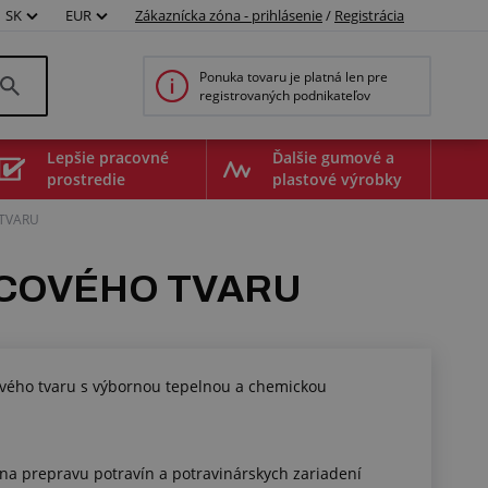
SK
EUR
Zákaznícka zóna - prihlásenie
/
Registrácia
Ponuka tovaru je platná len pre
registrovaných podnikateľov
Lepšie pracovné
Ďalšie gumové a
prostredie
plastové výrobky
 TVARU
RCOVÉHO TVARU
ového tvaru s výbornou tepelnou a chemickou
00507005
v na prepravu potravín a potravinárskych zariadení