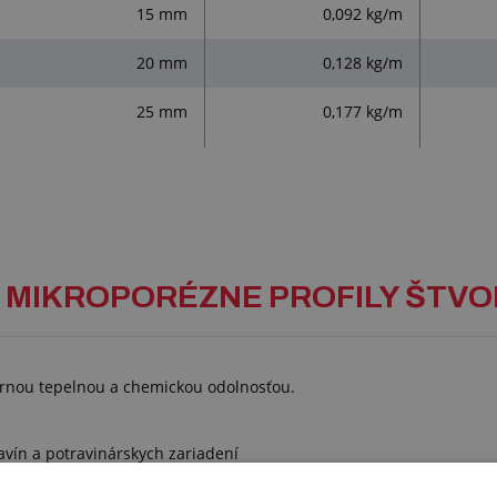
15 mm
0,092 kg/m
20 mm
0,128 kg/m
25 mm
0,177 kg/m
OVÉ MIKROPORÉZNE PROFILY ŠT
ornou tepelnou a chemickou odolnosťou.
avín a potravinárskych zariadení
obilovom a elektronickom priemysle