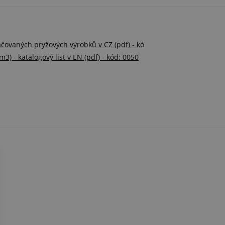
lačovaných pryžových výrobků v CZ (pdf) - kó
3) - katalogový list v EN (pdf) - kód: 0050