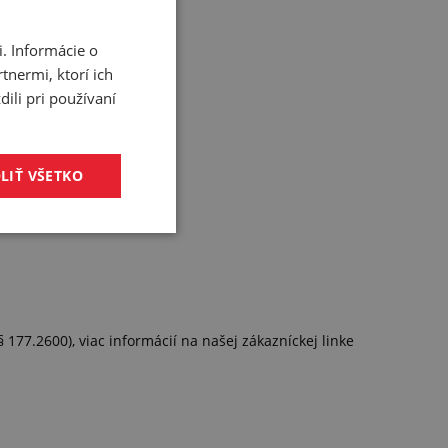
. Informácie o
tnermi, ktorí ich
ili pri používaní
LIŤ VŠETKO
177.2600), viac informácií na našej zákazníckej linke