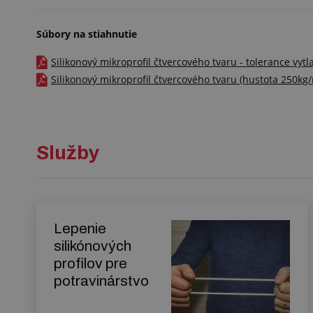
Súbory na stiahnutie
Silikonový mikroprofil čtvercového tvaru - tolerance vyt
Silikonový mikroprofil čtvercového tvaru (hustota 250kg/m
Služby
Lepenie
silikónových
profilov pre
potravinárstvo