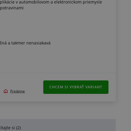
aplikácie v automobilovom a elektronickom priemysle
 potravinami
ušná a takmer nenasiakavá
CHCEM SI VYBRAŤ VARIANT
Predajne
 mikroporézne profily pre priamy styk s potravinami,
, viac informácií na našej zákazníckej linke
ítajte si (2)