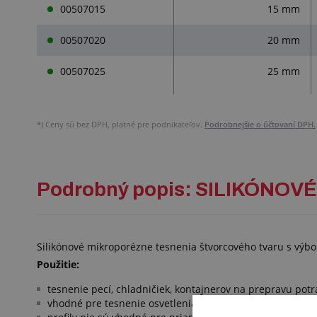
00507015
15 mm
00507020
20 mm
00507025
25 mm
*)
Ceny sú bez DPH, platné pre podnikateľov.
Podrobnejšie o účtovaní DPH.
Podrobný popis: SILIKÓN
Silikónové mikroporézne tesnenia štvorcového tvaru s výb
Použitie:
tesnenie pecí, chladničiek, kontajnerov na prepravu potr
vhodné pre tesnenie osvetlenia a tiež aplikácie v autom