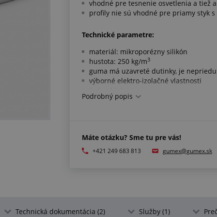
vhodné pre tesnenie osvetlenia a tiež 
profily nie sú vhodné pre priamy styk s
Technické parametre:
materiál: mikroporézny silikón
3
hustota: 250 kg/m
guma má uzavreté dutinky, je nepried
výborné elektro-izolačné vlastnosti
farba: biela
Podrobný popis
pracovná teplota: -60 °C/+200 °C
Spĺňa normy:
Máte otázku? Sme tu pre vás!
rozmery podľa ISO 3302-1 E3
+421 249 683 813
gumex@gumex.sk
Ďalšie informácie:
na objednávku dodávame tiež silikónové
spĺňajúce normu FDA (CFR 21 § 177.2600)
Technická dokumentácia (2)
Služby (1)
Preč