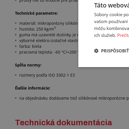
profily nie sú vhodné pre priamy styk s potravinami
Táto webová
Technické parametre:
Súbory cookie po
vašom používaní n
materiál: mikroporézny silikón
môžu kombinovať s
3
hustota: 250 kg/m
guma má uzavreté dutinky, je nepriedušná a takmer nen
ich služieb.
Prečít
výborné elektro-izolačné vlastnosti
farba: biela
PRISPÔSOBIŤ
pracovná teplota: -60 °C/+200 °C
Spĺňa normy:
rozmery podľa ISO 3302-1 E3
Ďalšie informácie:
na objednávku dodávame tiež silikónové mikroporézne prof
Technická dokumentácia