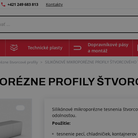
+421 249 683 813
Kontakty
Dopravníkové pásy
Technické plasty
a montáž
ézne štvorcové profily
>
SILIKÓNOVÉ MIKROPORÉZNE PROFILY ŠTVORCOVÉHO
PORÉZNE PROFILY ŠTVO
Silikónové mikroporézne tesnenia štvorc
odolnosťou.
Použitie:
tesnenie pecí, chladničiek, kontajnero