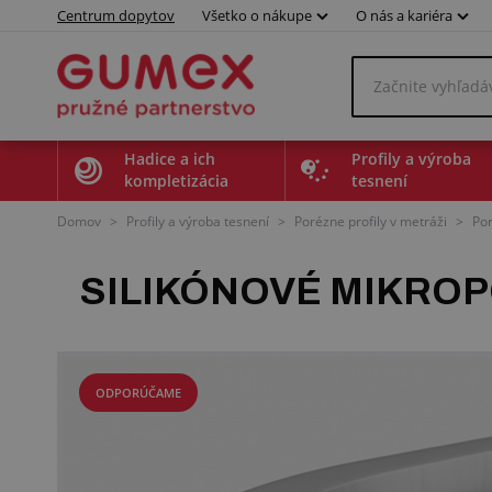
Centrum dopytov
Všetko o nákupe
O nás a kariéra
Hadice a ich
Profily a výroba
kompletizácia
tesnení
Domov
>
Profily a výroba tesnení
>
Porézne profily v metráži
>
Por
SILIKÓNOVÉ MIKRO
ODPORÚČAME