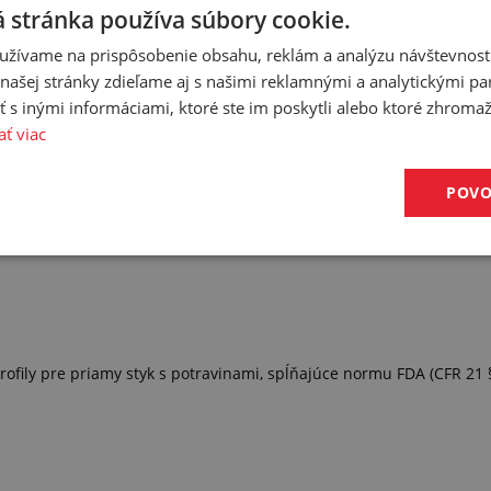
 stránka používa súbory cookie.
užívame na prispôsobenie obsahu, reklám a analýzu návštevnosti
ašej stránky zdieľame aj s našimi reklamnými a analytickými par
 inými informáciami, ktoré ste im poskytli alebo ktoré zhromažd
asiakavá
ať viac
POVO
ily pre priamy styk s potravinami, spĺňajúce normu FDA (CFR 21 § 