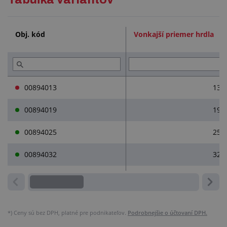
Technická dokumentácia (1)
Obj. kód
Vonkajší priemer hrdla
Služby (2)
00894013
13 
00894019
19 
00894025
25 
00894032
32 
*)
Ceny sú bez DPH, platné pre podnikateľov.
Podrobnejšie o účtovaní DPH.