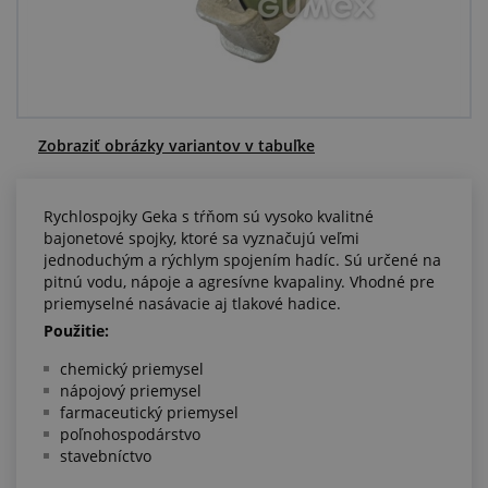
Centrum dopytov
Všetko o nákupe
O nás a kariéra
Zobraziť obrázky variantov v tabuľke
Rychlospojky Geka s tŕňom sú vysoko kvalitné
bajonetové spojky, ktoré sa vyznačujú veľmi
jednoduchým a rýchlym spojením hadíc. Sú určené na
pitnú vodu, nápoje a agresívne kvapaliny. Vhodné pre
priemyselné nasávacie aj tlakové hadice.
Použitie:
chemický priemysel
nápojový priemysel
farmaceutický priemysel
poľnohospodárstvo
stavebníctvo