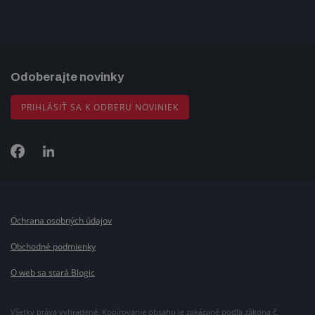
Odoberajte novinky
PRIHLÁSIŤ SA K ODBERU NOVINIEK
Ochrana osobných údajov
Obchodné podmienky
O web sa stará Blogic
Všetky práva vyhradené. Kopírovanie obsahu je zakázané podľa zákona č.