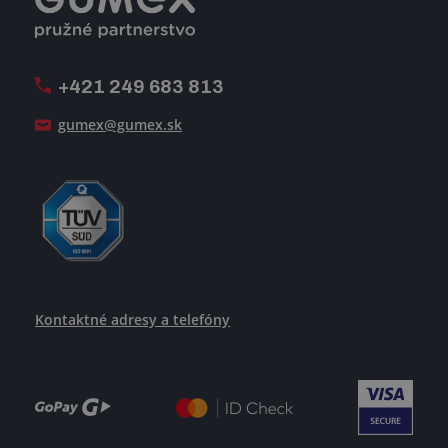
Voľné pracovné miesta
Firemný časopis Géčko
Oznamovacia linka
Pošlite nám svoj životopis
+421 249 683 813
Ako uspieť
gumex@gumex.sk
Kontaktné adresy a telefóny