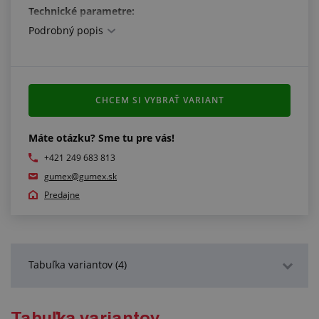
Technické parametre:
Podrobný popis
rovnako veľký bajonet 40 mm pre všetky rozmery a
typy Geka, vzájomne kompatibilné
materiál: nerezová oceľ 1.4401
tesnenie: viton (FKM)
pracovný tlak: max. 40 bar
CHCEM SI VYBRAŤ VARIANT
pracovná teplota: -10 °C/+150 °C
Máte otázku? Sme tu pre vás!
+421 249 683 813
gumex@gumex.sk
Predajne
Tabuľka variantov (4)
Podrobný popis
Tabuľka variantov