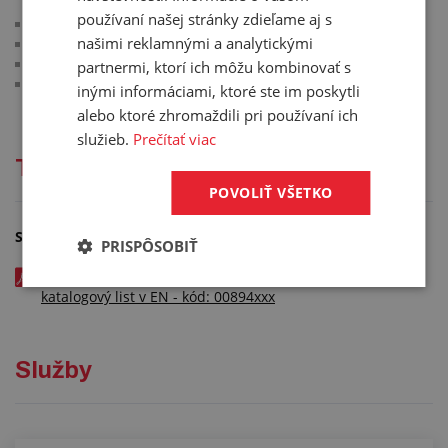
Geka, vzájomne kompatibilné
používaní našej stránky zdieľame aj s
materiál: nerezová oceľ 1.4401
našimi reklamnými a analytickými
tesnenie: viton (FKM)
pracovný tlak: max. 40 bar
partnermi, ktorí ich môžu kombinovať s
pracovná teplota: -10 °C/+150 °C
inými informáciami, ktoré ste im poskytli
alebo ktoré zhromaždili pri používaní ich
služieb.
Prečítať viac
Technická dokumentácia
POVOLIŤ VŠETKO
Súbory na stiahnutie
PRISPÔSOBIŤ
Rychlospojka GEKA® s trnem na hadici - nerez -
katalogový list v EN - kód: 00894xxx
Služby