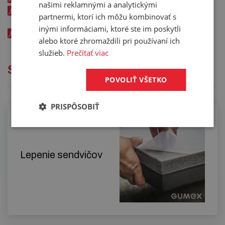
našimi reklamnými a analytickými
504 AIRPREN ALL - certifikát (reakce na oheň) v EN - kód:
partnermi, ktorí ich môžu kombinovať s
00476xxx
inými informáciami, ktoré ste im poskytli
Tolerance pro protihlukové izolace v EN
alebo ktoré zhromaždili pri používaní ich
služieb.
Prečítať viac
Služby
POVOLIŤ VŠETKO
PRISPÔSOBIŤ
Lepenie sendvičov