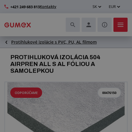
Kontakty
SK
EUR
+421 249 683 813
Protihlukové izolácie s PVC, PU, AL filmom
Hadice a ich kompletizácia
PROTIHLUKOVÁ IZOLÁCIA 504
Profily a výroba tesnení
AIRPREN ALL S AL FÓLIOU A
SAMOLEPKOU
Technické plasty
Dopravníkové pásy a montáž
ODPORÚČAME
00476150
Lepšie pracovné prostredie
Ďalšie gumové a plastové výrobky