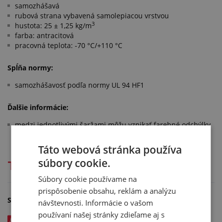
samozhášavá
rubová strana vybavená samolepiacou vrstvou
3
hustota: 25 ± 1,25 kg/m
farba: antracitová
pracovná teplota: -70 °C/+110 °C
Spĺňa normy:
samozhášavosť podľa normy UL 94 HF1
Ďalšie informácie:
medzi jednotlivými šaržami môžu vznikať farebné odchýlky
Táto webová stránka používa
súbory cookie.
Technická dokumentácia
Súbory cookie používame na
prispôsobenie obsahu, reklám a analýzu
Súbory na stiahnutie
návštevnosti. Informácie o vašom
používaní našej stránky zdieľame aj s
504 AIRPREN ALL - katalogový list v EN - kód: 00476xxx