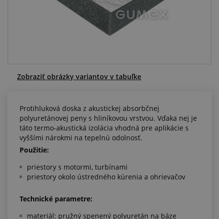
Centrum dopytov
Všetko o nákupe
O nás a kariéra
Zobraziť obrázky variantov v tabuľke
Protihluková doska z akustickej absorbčnej
polyuretánovej peny s hliníkovou vrstvou. Vďaka nej je
táto termo-akustická izolácia vhodná pre aplikácie s
vyššími nárokmi na tepelnú odolnosť.
Použitie:
priestory s motormi, turbínami
priestory okolo ústredného kúrenia a ohrievačov
Technické parametre:
materiál: pružný spenený polyuretán na báze