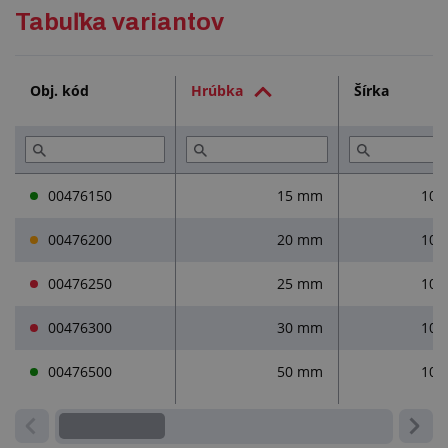
Podrobný popis
Tabuľka variantov
Technická dokumentácia (3)
Obj. kód
Hrúbka
Šírka
Služby (3)
Prečítajte si (1)
00476150
15 mm
100
00476200
20 mm
100
00476250
25 mm
100
00476300
30 mm
100
00476500
50 mm
100