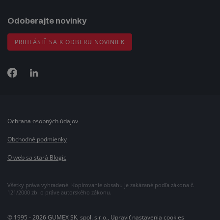
Odoberajte novinky
PRIHLÁSIŤ SA K ODBERU NOVINIEK
Ochrana osobných údajov
Obchodné podmienky
O web sa stará Blogic
Všetky práva vyhradené. Kopírovanie obsahu je zakázané podľa zákona č.
121/2000 zb. o práve autorského zákonu.
© 1995 - 2026 GUMEX SK, spol. s r.o.,
Upraviť nastavenia cookies