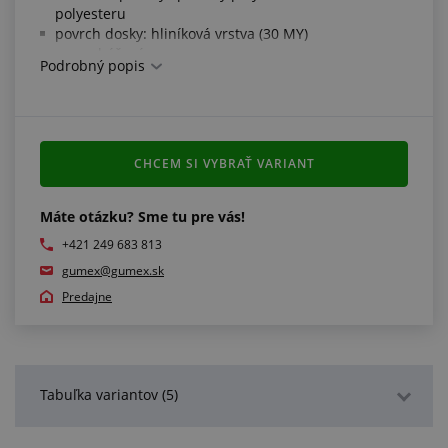
polyesteru
povrch dosky: hliníková vrstva (30 MY)
samozhášavá
Podrobný popis
rubová strana vybavená samolepiacou vrstvou
3
hustota: 25 ± 1,25 kg/m
farba: antracitová
pracovná teplota: -70 °C/+110 °C
CHCEM SI VYBRAŤ VARIANT
Spĺňa normy:
samozhášavosť podľa normy UL 94 HF1
Máte otázku? Sme tu pre vás!
+421 249 683 813
Ďalšie informácie:
gumex@gumex.sk
medzi jednotlivými šaržami môžu vznikať farebné
Predajne
odchýlky
Tabuľka variantov (5)