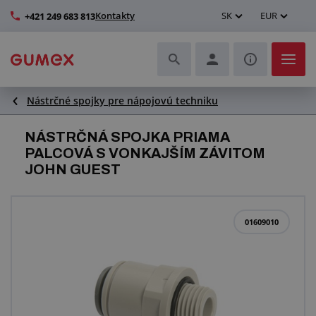
Kontakty
SK
EUR
+421 249 683 813
Nástrčné spojky pre nápojovú techniku
Hadice a ich kompletizácia
NÁSTRČNÁ SPOJKA PRIAMA
Profily a výroba tesnení
PALCOVÁ S VONKAJŠÍM ZÁVITOM
JOHN GUEST
Technické plasty
Dopravníkové pásy a montáž
01609010
Lepšie pracovné prostredie
Ďalšie gumové a plastové výrobky