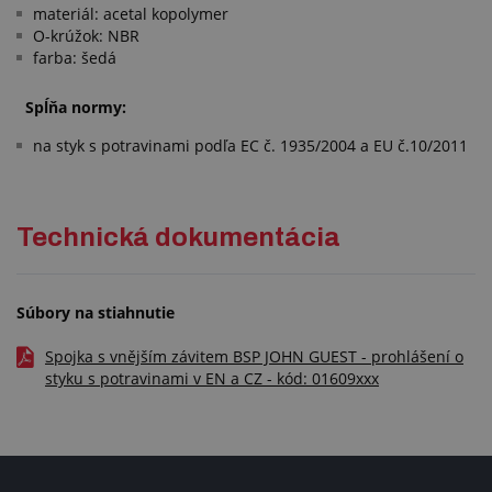
materiál: acetal kopolymer
O-krúžok: NBR
farba: šedá
Spĺňa normy:
na styk s potravinami podľa EC č. 1935/2004 a EU č.10/2011
Technická dokumentácia
Súbory na stiahnutie
Spojka s vnějším závitem BSP JOHN GUEST - prohlášení o
styku s potravinami v EN a CZ - kód: 01609xxx