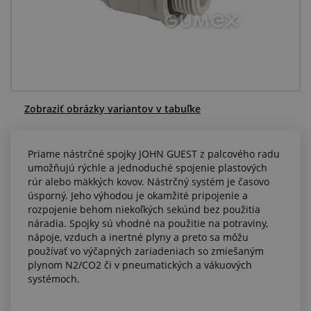
Centrum dopytov
Všetko o nákupe
O nás a kariéra
Zobraziť obrázky variantov v tabuľke
Priame nástrčné spojky JOHN GUEST z palcového radu
umožňujú rýchle a jednoduché spojenie plastových
rúr alebo mäkkých kovov. Nástrčný systém je časovo
úsporný. Jeho výhodou je okamžité pripojenie a
rozpojenie behom niekoľkých sekúnd bez použitia
náradia. Spojky sú vhodné na použitie na potraviny,
nápoje, vzduch a inertné plyny a preto sa môžu
používať vo výčapných zariadeniach so zmiešaným
plynom N2/CO2 či v pneumatických a vákuových
systémoch.