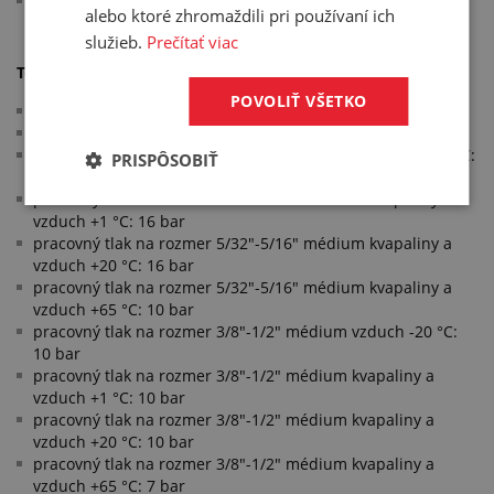
automobilový priemysel
alebo ktoré zhromaždili pri používaní ich
služieb.
Prečítať viac
Technické parametre:
POVOLIŤ VŠETKO
uhlové hrdlo 90°
rad palcový
pracovný tlak na rozmer 5/32"-5/16" médium vzduch -20 °C:
PRISPÔSOBIŤ
16 bar
pracovný tlak na rozmer 5/32"-5/16" médium kvapaliny a
vzduch +1 °C: 16 bar
pracovný tlak na rozmer 5/32"-5/16" médium kvapaliny a
vzduch +20 °C: 16 bar
pracovný tlak na rozmer 5/32"-5/16" médium kvapaliny a
vzduch +65 °C: 10 bar
pracovný tlak na rozmer 3/8"-1/2" médium vzduch -20 °C:
10 bar
pracovný tlak na rozmer 3/8"-1/2" médium kvapaliny a
vzduch +1 °C: 10 bar
pracovný tlak na rozmer 3/8"-1/2" médium kvapaliny a
vzduch +20 °C: 10 bar
pracovný tlak na rozmer 3/8"-1/2" médium kvapaliny a
vzduch +65 °C: 7 bar