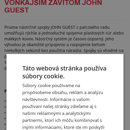
VONKAJŠÍM ZÁVITOM JOHN
GUEST
Priame nástrčné spojky JOHN GUEST z palcového radu
umožňujú rýchle a jednoduché spojenie plastových rúr alebo
mäkkých kovov. Nástrčný systém je časovo úsporný. Jeho
výhodou je okamžité pripojenie a rozpojenie behom
niekoľkých sekúnd bez použitia náradia. Spojky sú vhodné na
použitie na potraviny, nápoje, vzduch a inertné plyny a preto
sa môžu používať vo výčapných zariadeniach so zmiešaným
Táto webová stránka používa
plynom N2/CO2 či v pneumatických a vákuových systémoch.
súbory cookie.
Súbory cookie používame na
Použitie:
prispôsobenie obsahu, reklám a analýzu
návštevnosti. Informácie o vašom
výdaj nápojov
používaní našej stránky zdieľame aj s
inštalatérstvo
kúrenárstvo
našimi reklamnými a analytickými
tlakový vzduch a pneumatiky
partnermi, ktorí ich môžu kombinovať s
telekomunikácie
inými informáciami, ktoré ste im poskytli